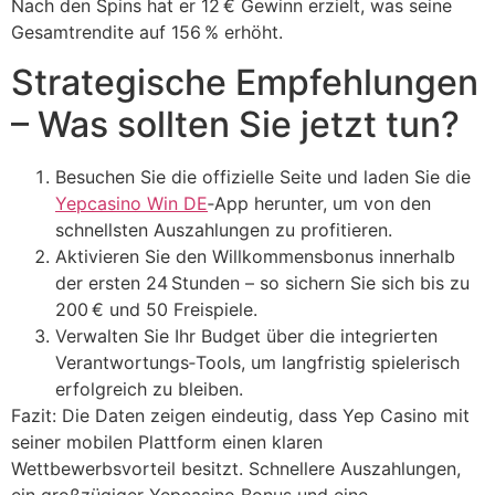
Nach den Spins hat er 12 € Gewinn erzielt, was seine
Gesamtrendite auf 156 % erhöht.
Strategische Empfehlungen
– Was sollten Sie jetzt tun?
Besuchen Sie die offizielle Seite und laden Sie die
Yepcasino Win DE
‑App herunter, um von den
schnellsten Auszahlungen zu profitieren.
Aktivieren Sie den Willkommensbonus innerhalb
der ersten 24 Stunden – so sichern Sie sich bis zu
200 € und 50 Freispiele.
Verwalten Sie Ihr Budget über die integrierten
Verantwortungs‑Tools, um langfristig spielerisch
erfolgreich zu bleiben.
Fazit: Die Daten zeigen eindeutig, dass Yep Casino mit
seiner mobilen Plattform einen klaren
Wettbewerbsvorteil besitzt. Schnellere Auszahlungen,
ein großzügiger Yepcasino Bonus und eine