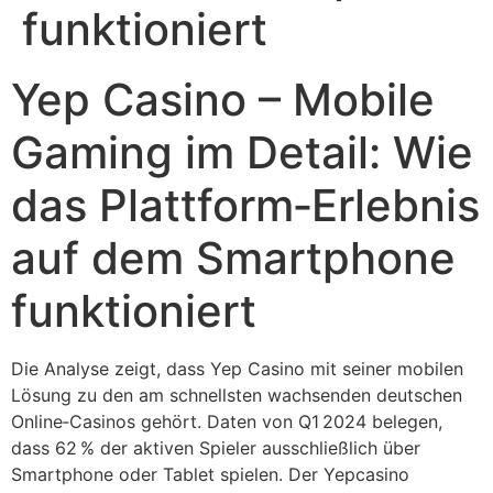
funktioniert
Yep Casino – Mobile
Gaming im Detail: Wie
das Plattform‑Erlebnis
auf dem Smartphone
funktioniert
Die Analyse zeigt, dass Yep Casino mit seiner mobilen
Lösung zu den am schnellsten wachsenden deutschen
Online‑Casinos gehört. Daten von Q1 2024 belegen,
dass 62 % der aktiven Spieler ausschließlich über
Smartphone oder Tablet spielen. Der Yepcasino