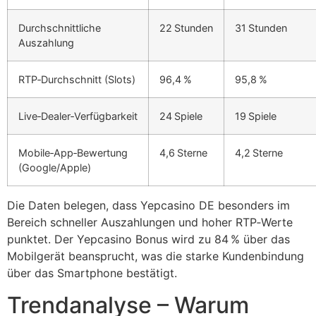
Durchschnittliche
22 Stunden
31 Stunden
Auszahlung
RTP‑Durchschnitt (Slots)
96,4 %
95,8 %
Live‑Dealer‑Verfügbarkeit
24 Spiele
19 Spiele
Mobile‑App‑Bewertung
4,6 Sterne
4,2 Sterne
(Google/Apple)
Die Daten belegen, dass Yepcasino DE besonders im
Bereich schneller Auszahlungen und hoher RTP‑Werte
punktet. Der Yepcasino Bonus wird zu 84 % über das
Mobilgerät beansprucht, was die starke Kundenbindung
über das Smartphone bestätigt.
Trendanalyse – Warum