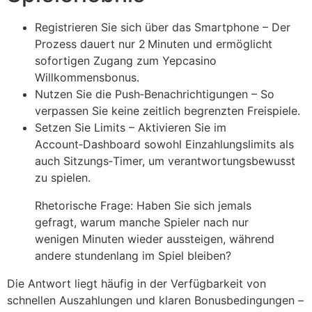
Registrieren Sie sich über das Smartphone – Der
Prozess dauert nur 2 Minuten und ermöglicht
sofortigen Zugang zum Yepcasino
Willkommensbonus.
Nutzen Sie die Push‑Benachrichtigungen – So
verpassen Sie keine zeitlich begrenzten Freispiele.
Setzen Sie Limits – Aktivieren Sie im
Account‑Dashboard sowohl Einzahlungslimits als
auch Sitzungs‑Timer, um verantwortungsbewusst
zu spielen.
Rhetorische Frage: Haben Sie sich jemals
gefragt, warum manche Spieler nach nur
wenigen Minuten wieder aussteigen, während
andere stundenlang im Spiel bleiben?
Die Antwort liegt häufig in der Verfügbarkeit von
schnellen Auszahlungen und klaren Bonusbedingungen –