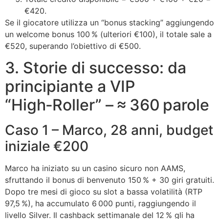
€420.
Se il giocatore utilizza un “bonus stacking” aggiungendo
un welcome bonus 100 % (ulteriori €100), il totale sale a
€520, superando l’obiettivo di €500.
3. Storie di successo: da
principiante a VIP
“High‑Roller” – ≈ 360 parole
Caso 1 – Marco, 28 anni, budget
iniziale €200
Marco ha iniziato su un casino sicuro non AAMS,
sfruttando il bonus di benvenuto 150 % + 30 giri gratuiti.
Dopo tre mesi di gioco su slot a bassa volatilità (RTP
97,5 %), ha accumulato 6 000 punti, raggiungendo il
livello Silver. Il cashback settimanale del 12 % gli ha