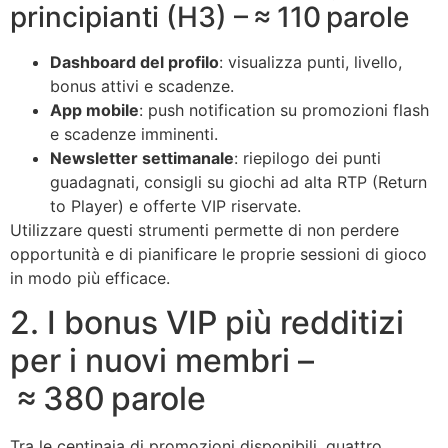
principianti (H3) – ≈ 110 parole
Dashboard del profilo
: visualizza punti, livello,
bonus attivi e scadenze.
App mobile
: push notification su promozioni flash
e scadenze imminenti.
Newsletter settimanale
: riepilogo dei punti
guadagnati, consigli su giochi ad alta RTP (Return
to Player) e offerte VIP riservate.
Utilizzare questi strumenti permette di non perdere
opportunità e di pianificare le proprie sessioni di gioco
in modo più efficace.
2. I bonus VIP più redditizi
per i nuovi membri –
≈ 380 parole
Tra le centinaia di promozioni disponibili, quattro