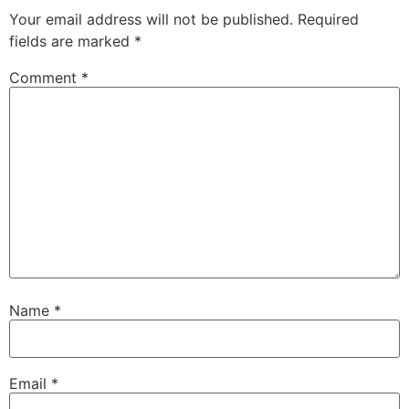
Your email address will not be published.
Required
fields are marked
*
Comment
*
Name
*
Email
*