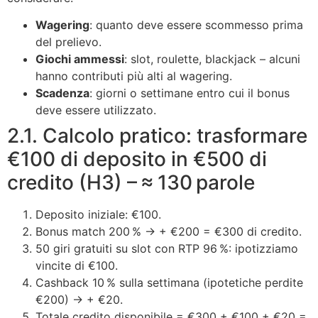
Wagering
: quanto deve essere scommesso prima
del prelievo.
Giochi ammessi
: slot, roulette, blackjack – alcuni
hanno contributi più alti al wagering.
Scadenza
: giorni o settimane entro cui il bonus
deve essere utilizzato.
2.1. Calcolo pratico: trasformare
€100 di deposito in €500 di
credito (H3) – ≈ 130 parole
Deposito iniziale: €100.
Bonus match 200 % → + €200 = €300 di credito.
50 giri gratuiti su slot con RTP 96 %: ipotizziamo
vincite di €100.
Cashback 10 % sulla settimana (ipotetiche perdite
€200) → + €20.
Totale credito disponibile = €300 + €100 + €20 =