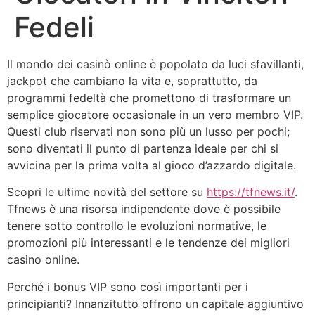
Fedeli
Il mondo dei casinò online è popolato da luci sfavillanti,
jackpot che cambiano la vita e, soprattutto, da
programmi fedeltà che promettono di trasformare un
semplice giocatore occasionale in un vero membro VIP.
Questi club riservati non sono più un lusso per pochi;
sono diventati il punto di partenza ideale per chi si
avvicina per la prima volta al gioco d’azzardo digitale.
Scopri le ultime novità del settore su
https://tfnews.it/
.
Tfnews è una risorsa indipendente dove è possibile
tenere sotto controllo le evoluzioni normative, le
promozioni più interessanti e le tendenze dei migliori
casino online.
Perché i bonus VIP sono così importanti per i
principianti? Innanzitutto offrono un capitale aggiuntivo