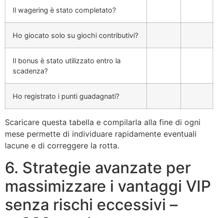
Il wagering è stato completato?
Ho giocato solo su giochi contributivi?
Il bonus è stato utilizzato entro la
scadenza?
Ho registrato i punti guadagnati?
Scaricare questa tabella e compilarla alla fine di ogni
mese permette di individuare rapidamente eventuali
lacune e di correggere la rotta.
6. Strategie avanzate per
massimizzare i vantaggi VIP
senza rischi eccessivi –