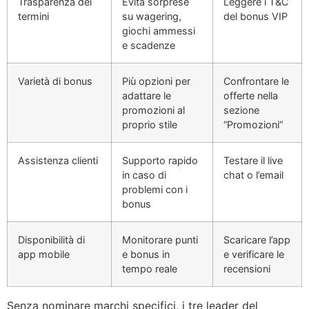
Trasparenza dei
Evita sorprese
Leggere i T&C
termini
su wagering,
del bonus VIP
giochi ammessi
e scadenze
Varietà di bonus
Più opzioni per
Confrontare le
adattare le
offerte nella
promozioni al
sezione
proprio stile
“Promozioni”
Assistenza clienti
Supporto rapido
Testare il live
in caso di
chat o l’email
problemi con i
bonus
Disponibilità di
Monitorare punti
Scaricare l’app
app mobile
e bonus in
e verificare le
tempo reale
recensioni
Senza nominare marchi specifici, i tre leader del