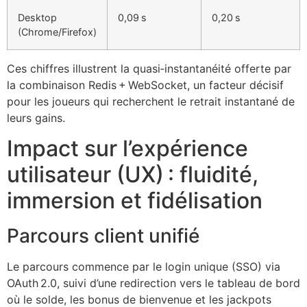
Desktop
0,09 s
0,20 s
(Chrome/Firefox)
Ces chiffres illustrent la quasi‑instantanéité offerte par
la combinaison Redis + WebSocket, un facteur décisif
pour les joueurs qui recherchent le retrait instantané de
leurs gains.
Impact sur l’expérience
utilisateur (UX) : fluidité,
immersion et fidélisation
Parcours client unifié
Le parcours commence par le login unique (SSO) via
OAuth 2.0, suivi d’une redirection vers le tableau de bord
où le solde, les bonus de bienvenue et les jackpots