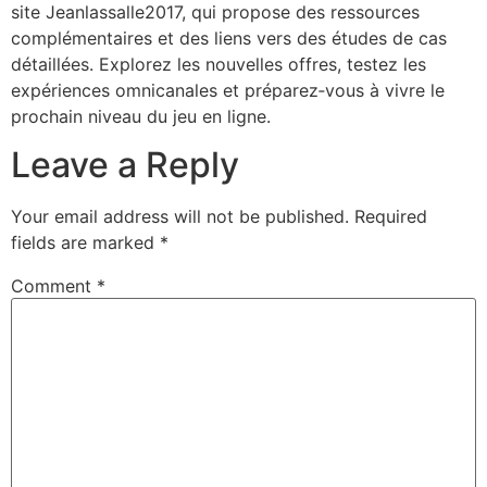
site Jeanlassalle2017, qui propose des ressources
complémentaires et des liens vers des études de cas
détaillées. Explorez les nouvelles offres, testez les
expériences omnicanales et préparez‑vous à vivre le
prochain niveau du jeu en ligne.
Leave a Reply
Your email address will not be published.
Required
fields are marked
*
Comment
*