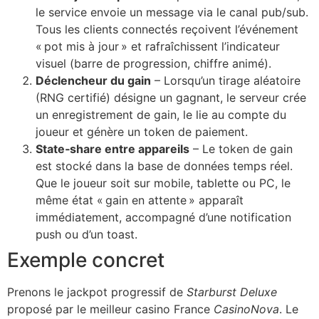
le service envoie un message via le canal pub/sub.
Tous les clients connectés reçoivent l’événement
« pot mis à jour » et rafraîchissent l’indicateur
visuel (barre de progression, chiffre animé).
Déclencheur du gain
– Lorsqu’un tirage aléatoire
(RNG certifié) désigne un gagnant, le serveur crée
un enregistrement de gain, le lie au compte du
joueur et génère un token de paiement.
State‑share entre appareils
– Le token de gain
est stocké dans la base de données temps réel.
Que le joueur soit sur mobile, tablette ou PC, le
même état « gain en attente » apparaît
immédiatement, accompagné d’une notification
push ou d’un toast.
Exemple concret
Prenons le jackpot progressif de
Starburst Deluxe
proposé par le meilleur casino France
CasinoNova
. Le