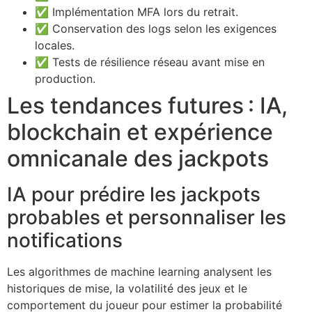
✅ Implémentation MFA lors du retrait.
✅ Conservation des logs selon les exigences
locales.
✅ Tests de résilience réseau avant mise en
production.
Les tendances futures : IA,
blockchain et expérience
omnicanale des jackpots
IA pour prédire les jackpots
probables et personnaliser les
notifications
Les algorithmes de machine learning analysent les
historiques de mise, la volatilité des jeux et le
comportement du joueur pour estimer la probabilité