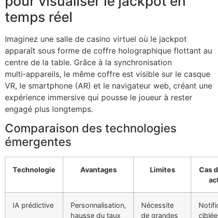
pour visualiser le jackpot en
temps réel
Imaginez une salle de casino virtuel où le jackpot
apparaît sous forme de coffre holographique flottant au
centre de la table. Grâce à la synchronisation
multi‑appareils, le même coffre est visible sur le casque
VR, le smartphone (AR) et le navigateur web, créant une
expérience immersive qui pousse le joueur à rester
engagé plus longtemps.
Comparaison des technologies
émergentes
Technologie
Avantages
Limites
Cas d
ac
IA prédictive
Personnalisation,
Nécessite
Notifi
hausse du taux
de grandes
ciblé