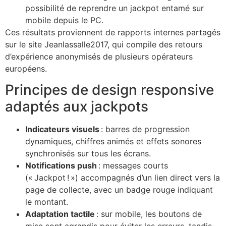
possibilité de reprendre un jackpot entamé sur
mobile depuis le PC.
Ces résultats proviennent de rapports internes partagés
sur le site Jeanlassalle2017, qui compile des retours
d’expérience anonymisés de plusieurs opérateurs
européens.
Principes de design responsive
adaptés aux jackpots
Indicateurs visuels
: barres de progression
dynamiques, chiffres animés et effets sonores
synchronisés sur tous les écrans.
Notifications push
: messages courts
(« Jackpot ! ») accompagnés d’un lien direct vers la
page de collecte, avec un badge rouge indiquant
le montant.
Adaptation tactile
: sur mobile, les boutons de