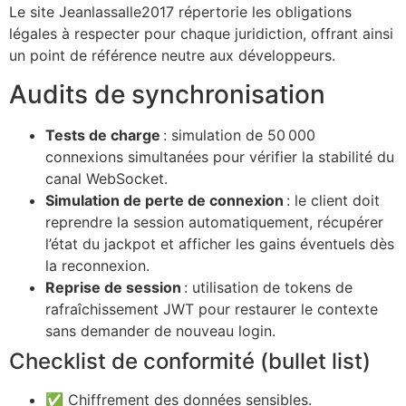
Le site Jeanlassalle2017 répertorie les obligations
légales à respecter pour chaque juridiction, offrant ainsi
un point de référence neutre aux développeurs.
Audits de synchronisation
Tests de charge
: simulation de 50 000
connexions simultanées pour vérifier la stabilité du
canal WebSocket.
Simulation de perte de connexion
: le client doit
reprendre la session automatiquement, récupérer
l’état du jackpot et afficher les gains éventuels dès
la reconnexion.
Reprise de session
: utilisation de tokens de
rafraîchissement JWT pour restaurer le contexte
sans demander de nouveau login.
Checklist de conformité (bullet list)
✅ Chiffrement des données sensibles.