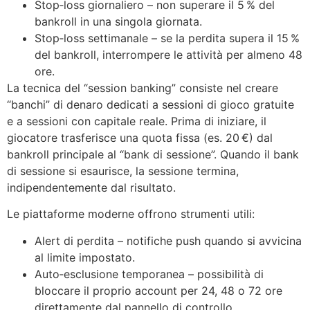
Stop‑loss giornaliero – non superare il 5 % del
bankroll in una singola giornata.
Stop‑loss settimanale – se la perdita supera il 15 %
del bankroll, interrompere le attività per almeno 48
ore.
La tecnica del “session banking” consiste nel creare
“banchi” di denaro dedicati a sessioni di gioco gratuite
e a sessioni con capitale reale. Prima di iniziare, il
giocatore trasferisce una quota fissa (es. 20 €) dal
bankroll principale al “bank di sessione”. Quando il bank
di sessione si esaurisce, la sessione termina,
indipendentemente dal risultato.
Le piattaforme moderne offrono strumenti utili:
Alert di perdita – notifiche push quando si avvicina
al limite impostato.
Auto‑esclusione temporanea – possibilità di
bloccare il proprio account per 24, 48 o 72 ore
direttamente dal pannello di controllo.