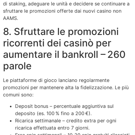
di staking, adeguare le unità e decidere se continuare a
sfruttare le promozioni offerte dai nuovi casino non
AAMS.
8. Sfruttare le promozioni
ricorrenti dei casinò per
aumentare il bankroll – 260
parole
Le piattaforme di gioco lanciano regolarmente
promozioni per mantenere alta la fidelizzazione. Le più
comuni sono:
Deposit bonus – percentuale aggiuntiva sul
deposito (es. 100 % fino a 200 €).
Ricarica settimanale – credito extra per ogni
ricarica effettuata entro 7 giorni.