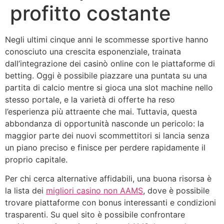
profitto costante
Negli ultimi cinque anni le scommesse sportive hanno
conosciuto una crescita esponenziale, trainata
dall’integrazione dei casinò online con le piattaforme di
betting. Oggi è possibile piazzare una puntata su una
partita di calcio mentre si gioca una slot machine nello
stesso portale, e la varietà di offerte ha reso
l’esperienza più attraente che mai. Tuttavia, questa
abbondanza di opportunità nasconde un pericolo: la
maggior parte dei nuovi scommettitori si lancia senza
un piano preciso e finisce per perdere rapidamente il
proprio capitale.
Per chi cerca alternative affidabili, una buona risorsa è
la lista dei
migliori casino non AAMS
, dove è possibile
trovare piattaforme con bonus interessanti e condizioni
trasparenti. Su quel sito è possibile confrontare