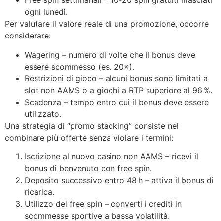
Free spin settimanali – 10‑20 spin gratuiti rilasciati
ogni lunedì.
Per valutare il valore reale di una promozione, occorre
considerare:
Wagering – numero di volte che il bonus deve
essere scommesso (es. 20×).
Restrizioni di gioco – alcuni bonus sono limitati a
slot non AAMS o a giochi a RTP superiore al 96 %.
Scadenza – tempo entro cui il bonus deve essere
utilizzato.
Una strategia di “promo stacking” consiste nel
combinare più offerte senza violare i termini:
Iscrizione al nuovo casino non AAMS – ricevi il
bonus di benvenuto con free spin.
Deposito successivo entro 48 h – attiva il bonus di
ricarica.
Utilizzo dei free spin – converti i crediti in
scommesse sportive a bassa volatilità.