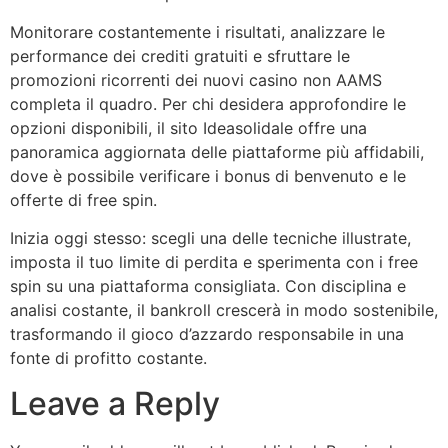
Monitorare costantemente i risultati, analizzare le
performance dei crediti gratuiti e sfruttare le
promozioni ricorrenti dei nuovi casino non AAMS
completa il quadro. Per chi desidera approfondire le
opzioni disponibili, il sito Ideasolidale offre una
panoramica aggiornata delle piattaforme più affidabili,
dove è possibile verificare i bonus di benvenuto e le
offerte di free spin.
Inizia oggi stesso: scegli una delle tecniche illustrate,
imposta il tuo limite di perdita e sperimenta con i free
spin su una piattaforma consigliata. Con disciplina e
analisi costante, il bankroll crescerà in modo sostenibile,
trasformando il gioco d’azzardo responsabile in una
fonte di profitto costante.
Leave a Reply