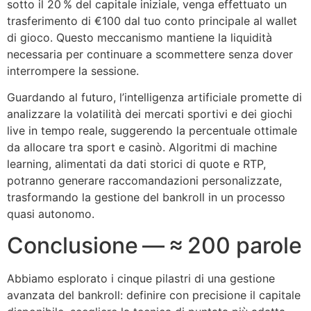
sotto il 20 % del capitale iniziale, venga effettuato un
trasferimento di €100 dal tuo conto principale al wallet
di gioco. Questo meccanismo mantiene la liquidità
necessaria per continuare a scommettere senza dover
interrompere la sessione.
Guardando al futuro, l’intelligenza artificiale promette di
analizzare la volatilità dei mercati sportivi e dei giochi
live in tempo reale, suggerendo la percentuale ottimale
da allocare tra sport e casinò. Algoritmi di machine
learning, alimentati da dati storici di quote e RTP,
potranno generare raccomandazioni personalizzate,
trasformando la gestione del bankroll in un processo
quasi autonomo.
Conclusione — ≈ 200 parole
Abbiamo esplorato i cinque pilastri di una gestione
avanzata del bankroll: definire con precisione il capitale