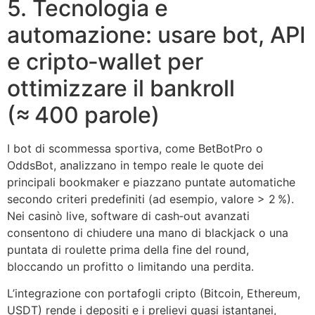
5. Tecnologia e
automazione: usare bot, API
e cripto‑wallet per
ottimizzare il bankroll
(≈ 400 parole)
I bot di scommessa sportiva, come BetBotPro o
OddsBot, analizzano in tempo reale le quote dei
principali bookmaker e piazzano puntate automatiche
secondo criteri predefiniti (ad esempio, valore > 2 %).
Nei casinò live, software di cash‑out avanzati
consentono di chiudere una mano di blackjack o una
puntata di roulette prima della fine del round,
bloccando un profitto o limitando una perdita.
L’integrazione con portafogli cripto (Bitcoin, Ethereum,
USDT) rende i depositi e i prelievi quasi istantanei,