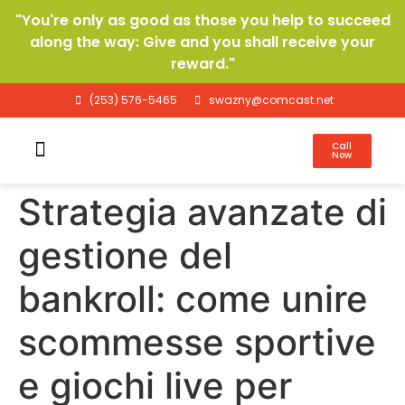
"You're only as good as those you help to succeed
along the way: Give and you shall receive your
reward."
(253) 576-5465
swazny@comcast.net
Call
Now
Strategia avanzate di
gestione del
bankroll: come unire
scommesse sportive
e giochi live per