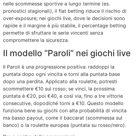
nelle scommesse sportive a lungo termine (es.
pronostici stagionali), il flat betting riduce il rischio di
over‑exposure; nei giochi live, dove le decisioni sono
rapide e il margine è più stabile, il percentage betting
permette di sfruttare le serie vincenti senza
compromettere la sicurezza.
Il modello “Paroli” nei giochi live
Il Paroli è una progressione positiva: raddoppi la
puntata dopo ogni vincita e torni alla puntata base
dopo una perdita. Applicato alla roulette, potresti
scommettere €10 sul rosso; se vinci, la prossima
puntata è €20, poi €40, e così via, fino a tre vittorie
consecutive, dopodiché torni a €10. Questo modello
funziona bene su giochi con alta probabilità di vincita
ma basso payout, come il baccarat (scommessa sul
banco) o la roulette europea (puntata su rosso/nero).