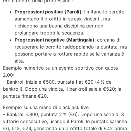
Pro e contro delle progressioni:
Progressioni positive (Paroli)
: limitano le perdite,
aumentano il profitto in streak vincenti, ma
richiedono una buona disciplina per non
prolungare troppo la sequenza.
Progressioni negative (Martingala)
: cercano di
recuperare le perdite raddoppiando la puntata, ma
possono portare a rotture rapide se la varianza è
alta.
Esempio numerico su un evento sportivo con quota
2.00:
– Bankroll iniziale €500, puntata flat €20 (4 % del
bankroll). Dopo una vincita, il bankroll sale a €520; la
puntata rimane €20.
Esempio su una mano di blackjack live:
– Bankroll €300, puntata 2 % (€6). Dopo una serie di 3
vittorie consecutive, usando il Paroli, le puntate saranno
€6, €12, €24, generando un profitto totale di €42 prima