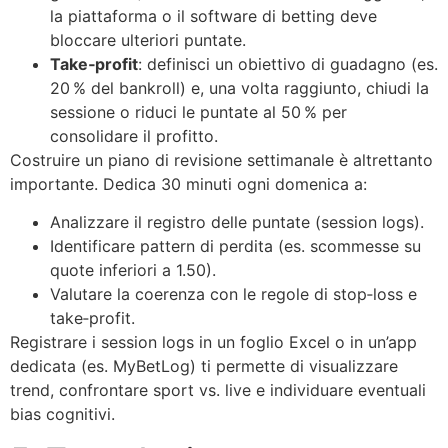
la piattaforma o il software di betting deve
bloccare ulteriori puntate.
Take‑profit
: definisci un obiettivo di guadagno (es.
20 % del bankroll) e, una volta raggiunto, chiudi la
sessione o riduci le puntate al 50 % per
consolidare il profitto.
Costruire un piano di revisione settimanale è altrettanto
importante. Dedica 30 minuti ogni domenica a:
Analizzare il registro delle puntate (session logs).
Identificare pattern di perdita (es. scommesse su
quote inferiori a 1.50).
Valutare la coerenza con le regole di stop‑loss e
take‑profit.
Registrare i session logs in un foglio Excel o in un’app
dedicata (es. MyBetLog) ti permette di visualizzare
trend, confrontare sport vs. live e individuare eventuali
bias cognitivi.