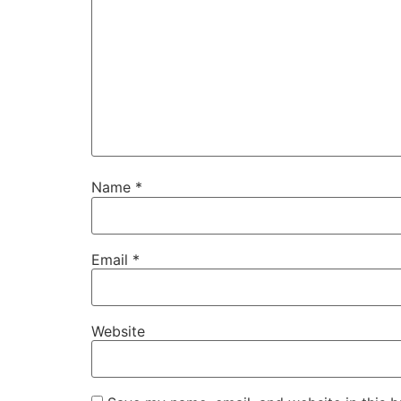
Name
*
Email
*
Website