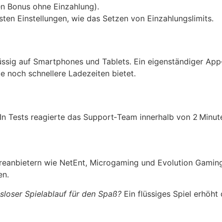
en Bonus ohne Einzahlung).
gsten Einstellungen, wie das Setzen von Einzahlungslimits.
üssig auf Smartphones und Tablets. Ein eigenständiger App‑
e noch schnellere Ladezeiten bietet.
. In Tests reagierte das Support‑Team innerhalb von 2 Min
areanbietern wie NetEnt, Microgaming und Evolution Gamin
en.
gsloser Spielablauf für den Spaß?
Ein flüssiges Spiel erhöht