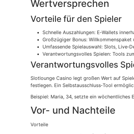
Wertversprechen
Vorteile für den Spieler
Schnelle Auszahlungen: E‑Wallets innerh
Großzügiger Bonus: Willkommenspaket 
Umfassende Spielauswahl: Slots, Live‑D
Verantwortungsvolles Spielen: Tools zu
Verantwortungsvolles Spi
Slotlounge Casino legt großen Wert auf Spiel
festlegen. Ein Selbstausschluss‑Tool ermöglic
Beispiel: Maria, 34, setzte ein wöchentliches 
Vor- und Nachteile
Vorteile