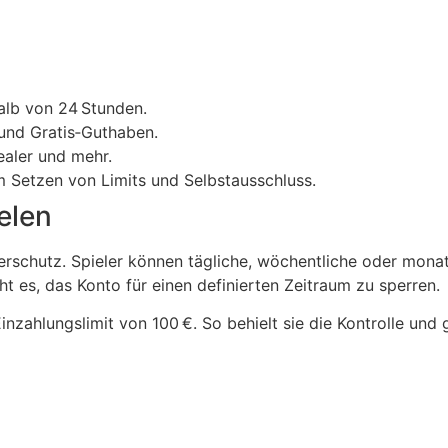
alb von 24 Stunden.
und Gratis‑Guthaben.
ealer und mehr.
m Setzen von Limits und Selbstausschluss.
elen
erschutz. Spieler können tägliche, wöchentliche oder monatl
ht es, das Konto für einen definierten Zeitraum zu sperren.
Einzahlungslimit von 100 €. So behielt sie die Kontrolle und