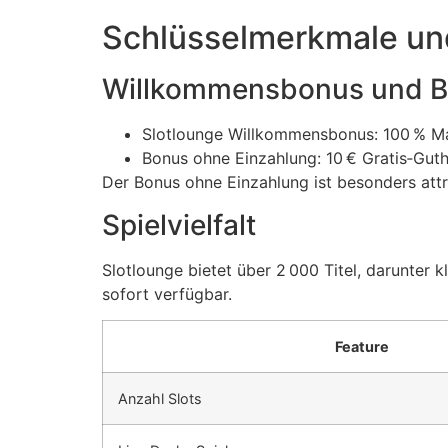
Schlüsselmerkmale und
Willkommensbonus und B
Slotlounge Willkommensbonus: 100 % Matc
Bonus ohne Einzahlung: 10 € Gratis‑Gutha
Der Bonus ohne Einzahlung ist besonders attra
Spielvielfalt
Slotlounge bietet über 2 000 Titel, darunter k
sofort verfügbar.
Feature
Anzahl Slots