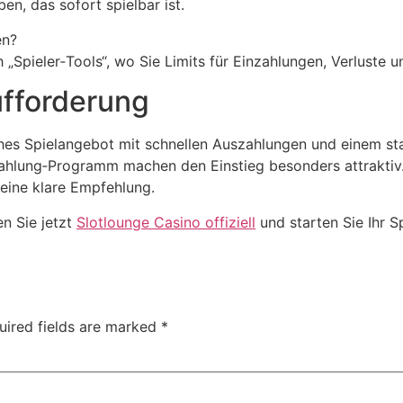
en, das sofort spielbar ist.
en?
„Spieler‑Tools“, wo Sie Limits für Einzahlungen, Verluste 
ufforderung
hes Spielangebot mit schnellen Auszahlungen und einem sta
ung‑Programm machen den Einstieg besonders attraktiv. Für
 eine klare Empfehlung.
en Sie jetzt
Slotlounge Casino offiziell
und starten Sie Ihr 
uired fields are marked
*