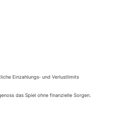
iche Einzahlungs‑ und Verlustlimits
 genoss das Spiel ohne finanzielle Sorgen.