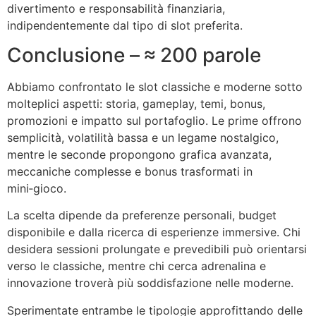
divertimento e responsabilità finanziaria,
indipendentemente dal tipo di slot preferita.
Conclusione – ≈ 200 parole
Abbiamo confrontato le slot classiche e moderne sotto
molteplici aspetti: storia, gameplay, temi, bonus,
promozioni e impatto sul portafoglio. Le prime offrono
semplicità, volatilità bassa e un legame nostalgico,
mentre le seconde propongono grafica avanzata,
meccaniche complesse e bonus trasformati in
mini‑gioco.
La scelta dipende da preferenze personali, budget
disponibile e dalla ricerca di esperienze immersive. Chi
desidera sessioni prolungate e prevedibili può orientarsi
verso le classiche, mentre chi cerca adrenalina e
innovazione troverà più soddisfazione nelle moderne.
Sperimentate entrambe le tipologie approfittando delle