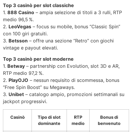
Top 3 casinò per slot classiche
1.
888 Casino
– ampia selezione di titoli a 3 rulli, RTP
medio 96,5 %.
2.
LeoVegas
– focus su mobile, bonus “Classic Spin”
con 100 giri gratuiti.
3.
Betsson
– offre una sezione “Retro” con giochi
vintage e payout elevati.
Top 3 casinò per slot moderne
1.
Betway
– partnership con Evolution, slot 3D e AR,
RTP medio 97,2 %.
2.
PlayOJO
– nessun requisito di scommessa, bonus
“Free Spin Boost” su Megaways.
3.
Unibet
– catalogo ampio, promozioni settimanali su
jackpot progressivi.
Casinò
Tipo di slot
RTP
Bonus di
dominante
medio
benvenuto