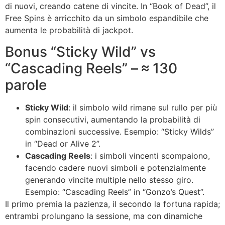
di nuovi, creando catene di vincite. In “Book of Dead”, il
Free Spins è arricchito da un simbolo espandibile che
aumenta le probabilità di jackpot.
Bonus “Sticky Wild” vs
“Cascading Reels” – ≈ 130
parole
Sticky Wild
: il simbolo wild rimane sul rullo per più
spin consecutivi, aumentando la probabilità di
combinazioni successive. Esempio: “Sticky Wilds”
in “Dead or Alive 2”.
Cascading Reels
: i simboli vincenti scompaiono,
facendo cadere nuovi simboli e potenzialmente
generando vincite multiple nello stesso giro.
Esempio: “Cascading Reels” in “Gonzo’s Quest”.
Il primo premia la pazienza, il secondo la fortuna rapida;
entrambi prolungano la sessione, ma con dinamiche