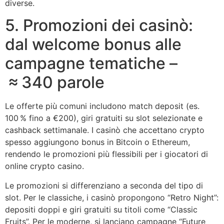
diverse.
5. Promozioni dei casinò:
dal welcome bonus alle
campagne tematiche –
≈ 340 parole
Le offerte più comuni includono match deposit (es.
100 % fino a €200), giri gratuiti su slot selezionate e
cashback settimanale. I casinò che accettano crypto
spesso aggiungono bonus in Bitcoin o Ethereum,
rendendo le promozioni più flessibili per i giocatori di
online crypto casino.
Le promozioni si differenziano a seconda del tipo di
slot. Per le classiche, i casinò propongono “Retro Night”:
depositi doppi e giri gratuiti su titoli come “Classic
Fruits”. Per le moderne, si lanciano campagne “Future