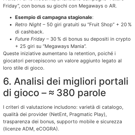
Friday”, con bonus su giochi con Megaways o AR.
Esempio di campagna stagionale
:
Retro Night
– 50 giri gratuiti su “Fruit Shop” + 20 %
di cashback.
Future Friday
– 30 % di bonus su depositi in crypto
+ 25 giri su “Megaways Mania”.
Queste iniziative aumentano la retention, poiché i
giocatori percepiscono un valore aggiunto legato al
loro stile di gioco.
6. Analisi dei migliori portali
di gioco – ≈ 380 parole
I criteri di valutazione includono: varietà di catalogo,
qualità dei provider (NetEnt, Pragmatic Play),
trasparenza dei bonus, supporto mobile e sicurezza
(licenze ADM, eCOGRA).