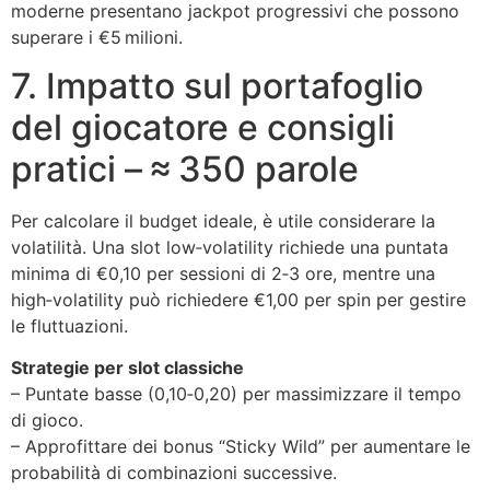
moderne presentano jackpot progressivi che possono
superare i €5 milioni.
7. Impatto sul portafoglio
del giocatore e consigli
pratici – ≈ 350 parole
Per calcolare il budget ideale, è utile considerare la
volatilità. Una slot low‑volatility richiede una puntata
minima di €0,10 per sessioni di 2‑3 ore, mentre una
high‑volatility può richiedere €1,00 per spin per gestire
le fluttuazioni.
Strategie per slot classiche
– Puntate basse (0,10‑0,20) per massimizzare il tempo
di gioco.
– Approfittare dei bonus “Sticky Wild” per aumentare le
probabilità di combinazioni successive.