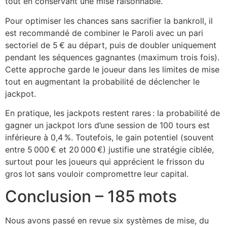
tout en conservant une mise raisonnable.
Pour optimiser les chances sans sacrifier la bankroll, il
est recommandé de combiner le Paroli avec un pari
sectoriel de 5 € au départ, puis de doubler uniquement
pendant les séquences gagnantes (maximum trois fois).
Cette approche garde le joueur dans les limites de mise
tout en augmentant la probabilité de déclencher le
jackpot.
En pratique, les jackpots restent rares : la probabilité de
gagner un jackpot lors d’une session de 100 tours est
inférieure à 0,4 %. Toutefois, le gain potentiel (souvent
entre 5 000 € et 20 000 €) justifie une stratégie ciblée,
surtout pour les joueurs qui apprécient le frisson du
gros lot sans vouloir compromettre leur capital.
Conclusion – 185 mots
Nous avons passé en revue six systèmes de mise, du