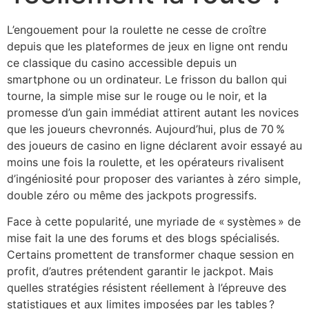
L’engouement pour la roulette ne cesse de croître
depuis que les plateformes de jeux en ligne ont rendu
ce classique du casino accessible depuis un
smartphone ou un ordinateur. Le frisson du ballon qui
tourne, la simple mise sur le rouge ou le noir, et la
promesse d’un gain immédiat attirent autant les novices
que les joueurs chevronnés. Aujourd’hui, plus de 70 %
des joueurs de casino en ligne déclarent avoir essayé au
moins une fois la roulette, et les opérateurs rivalisent
d’ingéniosité pour proposer des variantes à zéro simple,
double zéro ou même des jackpots progressifs.
Face à cette popularité, une myriade de « systèmes » de
mise fait la une des forums et des blogs spécialisés.
Certains promettent de transformer chaque session en
profit, d’autres prétendent garantir le jackpot. Mais
quelles stratégies résistent réellement à l’épreuve des
statistiques et aux limites imposées par les tables ?