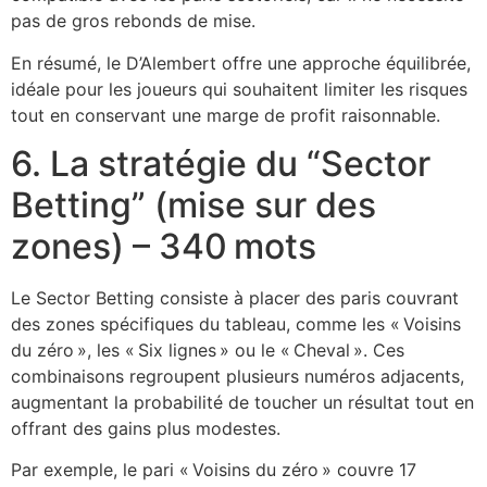
pas de gros rebonds de mise.
En résumé, le D’Alembert offre une approche équilibrée,
idéale pour les joueurs qui souhaitent limiter les risques
tout en conservant une marge de profit raisonnable.
6. La stratégie du “Sector
Betting” (mise sur des
zones) – 340 mots
Le Sector Betting consiste à placer des paris couvrant
des zones spécifiques du tableau, comme les « Voisins
du zéro », les « Six lignes » ou le « Cheval ». Ces
combinaisons regroupent plusieurs numéros adjacents,
augmentant la probabilité de toucher un résultat tout en
offrant des gains plus modestes.
Par exemple, le pari « Voisins du zéro » couvre 17