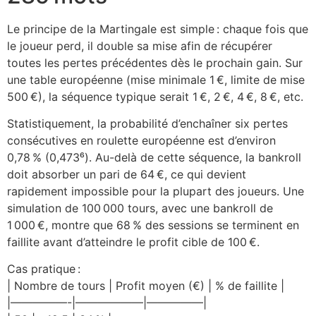
Le principe de la Martingale est simple : chaque fois que
le joueur perd, il double sa mise afin de récupérer
toutes les pertes précédentes dès le prochain gain. Sur
une table européenne (mise minimale 1 €, limite de mise
500 €), la séquence typique serait 1 €, 2 €, 4 €, 8 €, etc.
Statistiquement, la probabilité d’enchaîner six pertes
consécutives en roulette européenne est d’environ
0,78 % (0,473⁶). Au-delà de cette séquence, la bankroll
doit absorber un pari de 64 €, ce qui devient
rapidement impossible pour la plupart des joueurs. Une
simulation de 100 000 tours, avec une bankroll de
1 000 €, montre que 68 % des sessions se terminent en
faillite avant d’atteindre le profit cible de 100 €.
Cas pratique :
| Nombre de tours | Profit moyen (€) | % de faillite |
|—————-|——————|—————|