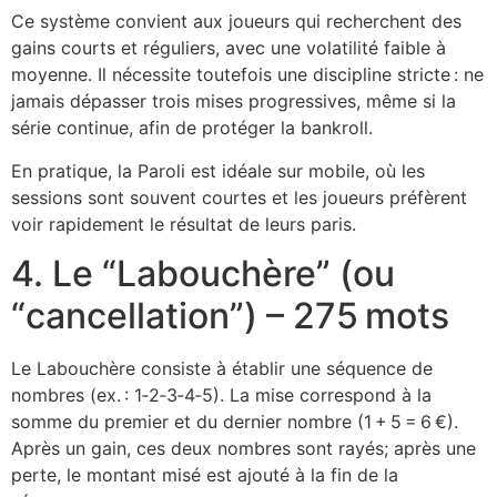
Ce système convient aux joueurs qui recherchent des
gains courts et réguliers, avec une volatilité faible à
moyenne. Il nécessite toutefois une discipline stricte : ne
jamais dépasser trois mises progressives, même si la
série continue, afin de protéger la bankroll.
En pratique, la Paroli est idéale sur mobile, où les
sessions sont souvent courtes et les joueurs préfèrent
voir rapidement le résultat de leurs paris.
4. Le “Labouchère” (ou
“cancellation”) – 275 mots
Le Labouchère consiste à établir une séquence de
nombres (ex. : 1‑2‑3‑4‑5). La mise correspond à la
somme du premier et du dernier nombre (1 + 5 = 6 €).
Après un gain, ces deux nombres sont rayés; après une
perte, le montant misé est ajouté à la fin de la