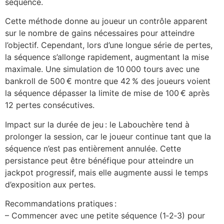
séquence.
Cette méthode donne au joueur un contrôle apparent
sur le nombre de gains nécessaires pour atteindre
l’objectif. Cependant, lors d’une longue série de pertes,
la séquence s’allonge rapidement, augmentant la mise
maximale. Une simulation de 10 000 tours avec une
bankroll de 500 € montre que 42 % des joueurs voient
la séquence dépasser la limite de mise de 100 € après
12 pertes consécutives.
Impact sur la durée de jeu : le Labouchère tend à
prolonger la session, car le joueur continue tant que la
séquence n’est pas entièrement annulée. Cette
persistance peut être bénéfique pour atteindre un
jackpot progressif, mais elle augmente aussi le temps
d’exposition aux pertes.
Recommandations pratiques :
– Commencer avec une petite séquence (1‑2‑3) pour