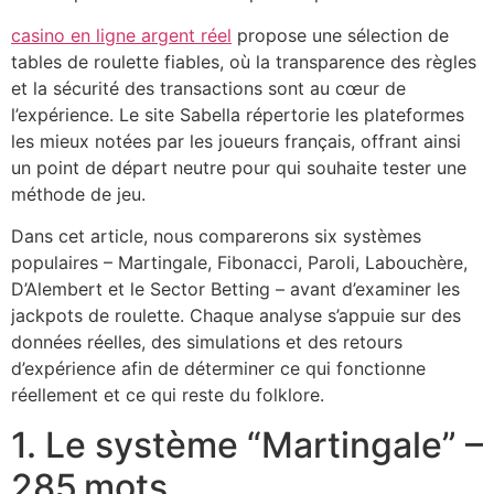
casino en ligne argent réel
propose une sélection de
tables de roulette fiables, où la transparence des règles
et la sécurité des transactions sont au cœur de
l’expérience. Le site Sabella répertorie les plateformes
les mieux notées par les joueurs français, offrant ainsi
un point de départ neutre pour qui souhaite tester une
méthode de jeu.
Dans cet article, nous comparerons six systèmes
populaires – Martingale, Fibonacci, Paroli, Labouchère,
D’Alembert et le Sector Betting – avant d’examiner les
jackpots de roulette. Chaque analyse s’appuie sur des
données réelles, des simulations et des retours
d’expérience afin de déterminer ce qui fonctionne
réellement et ce qui reste du folklore.
1. Le système “Martingale” –
285 mots