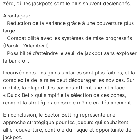
zéro, où les jackpots sont le plus souvent déclenchés.
Avantages :
– Réduction de la variance grâce à une couverture plus
large.
– Compatibilité avec les systèmes de mise progressifs
(Paroli, D’Alembert).
– Possibilité d’atteindre le seuil de jackpot sans exploser
la bankroll.
Inconvénients : les gains unitaires sont plus faibles, et la
complexité de la mise peut décourager les novices. Sur
mobile, la plupart des casinos offrent une interface
« Quick Bet » qui simplifie la sélection de ces zones,
rendant la stratégie accessible même en déplacement.
En conclusion, le Sector Betting représente une
approche stratégique pour les joueurs qui souhaitent
allier couverture, contrôle du risque et opportunité de
jackpot.