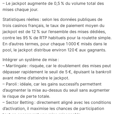
– Le jackpot augmente de 0,5 % du volume total des
mises chaque jour.
Statistiques réelles : selon les données publiques de
trois casinos français, le taux de paiement moyen du
jackpot est de 12 % sur l’ensemble des mises dédiées,
contre les 95 % de RTP habituels pour la roulette simple.
En d’autres termes, pour chaque 1 000 € misés dans le
pool, le jackpot distribue environ 120 € aux gagnants.
Intégrer un système de mise :
– Martingale : risquée, car le doublement des mises peut
dépasser rapidement le seuil de 5 €, épuisant la bankroll
avant même d’atteindre le jackpot.
– Paroli : idéale, car les gains successifs permettent
d’augmenter la mise au-dessus du seuil sans augmenter
le risque de perte totale.
– Sector Betting : directement aligné avec les conditions
d’activation, il maximise les chances de participation