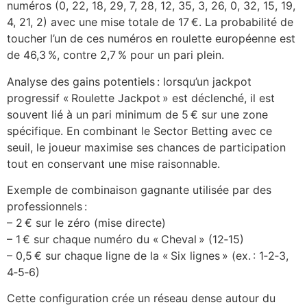
numéros (0, 22, 18, 29, 7, 28, 12, 35, 3, 26, 0, 32, 15, 19,
4, 21, 2) avec une mise totale de 17 €. La probabilité de
toucher l’un de ces numéros en roulette européenne est
de 46,3 %, contre 2,7 % pour un pari plein.
Analyse des gains potentiels : lorsqu’un jackpot
progressif « Roulette Jackpot » est déclenché, il est
souvent lié à un pari minimum de 5 € sur une zone
spécifique. En combinant le Sector Betting avec ce
seuil, le joueur maximise ses chances de participation
tout en conservant une mise raisonnable.
Exemple de combinaison gagnante utilisée par des
professionnels :
– 2 € sur le zéro (mise directe)
– 1 € sur chaque numéro du « Cheval » (12‑15)
– 0,5 € sur chaque ligne de la « Six lignes » (ex. : 1‑2‑3,
4‑5‑6)
Cette configuration crée un réseau dense autour du