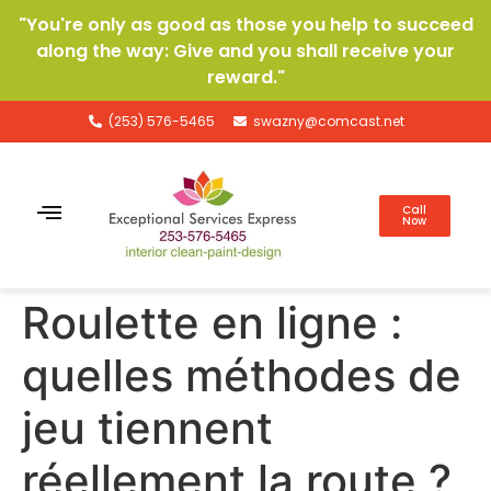
"You're only as good as those you help to succeed
along the way: Give and you shall receive your
reward."
(253) 576-5465
swazny@comcast.net
Call
Now
Roulette en ligne :
quelles méthodes de
jeu tiennent
réellement la route ?