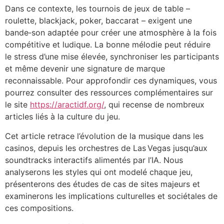
Dans ce contexte, les tournois de jeux de table –
roulette, blackjack, poker, baccarat – exigent une
bande‑son adaptée pour créer une atmosphère à la fois
compétitive et ludique. La bonne mélodie peut réduire
le stress d’une mise élevée, synchroniser les participants
et même devenir une signature de marque
reconnaissable. Pour approfondir ces dynamiques, vous
pourrez consulter des ressources complémentaires sur
le site
https://aractidf.org/
, qui recense de nombreux
articles liés à la culture du jeu.
Cet article retrace l’évolution de la musique dans les
casinos, depuis les orchestres de Las Vegas jusqu’aux
soundtracks interactifs alimentés par l’IA. Nous
analyserons les styles qui ont modelé chaque jeu,
présenterons des études de cas de sites majeurs et
examinerons les implications culturelles et sociétales de
ces compositions.