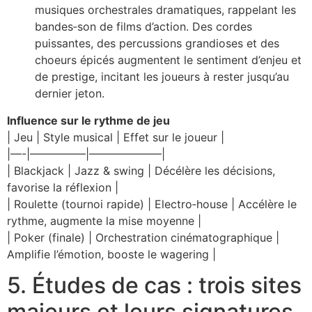
musiques orchestrales dramatiques, rappelant les
bandes‑son de films d’action. Des cordes
puissantes, des percussions grandioses et des
choeurs épicés augmentent le sentiment d’enjeu et
de prestige, incitant les joueurs à rester jusqu’au
dernier jeton.
Influence sur le rythme de jeu
| Jeu | Style musical | Effet sur le joueur |
|—-|—————|——————–|
| Blackjack | Jazz & swing | Décélère les décisions,
favorise la réflexion |
| Roulette (tournoi rapide) | Electro‑house | Accélère le
rythme, augmente la mise moyenne |
| Poker (finale) | Orchestration cinématographique |
Amplifie l’émotion, booste le wagering |
5. Études de cas : trois sites
majeurs et leurs signatures