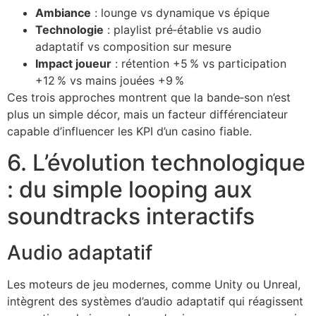
Ambiance
: lounge vs dynamique vs épique
Technologie
: playlist pré‑établie vs audio
adaptatif vs composition sur mesure
Impact joueur
: rétention +5 % vs participation
+12 % vs mains jouées +9 %
Ces trois approches montrent que la bande‑son n’est
plus un simple décor, mais un facteur différenciateur
capable d’influencer les KPI d’un casino fiable.
6. L’évolution technologique
: du simple looping aux
soundtracks interactifs
Audio adaptatif
Les moteurs de jeu modernes, comme Unity ou Unreal,
intègrent des systèmes d’audio adaptatif qui réagissent