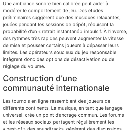
Une ambiance sonore bien calibrée peut aider à
modérer le comportement de jeu. Des études
préliminaires suggèrent que des musiques relaxantes,
jouées pendant les sessions de dépôt, réduisent la
probabilité d’un « retrait instantané » impulsif. À l’inverse,
des rythmes très rapides peuvent augmenter la vitesse
de mise et pousser certains joueurs à dépasser leurs
limites. Les opérateurs soucieux du jeu responsable
intègrent donc des options de désactivation ou de
réglage du volume.
Construction d’une
communauté internationale
Les tournois en ligne rassemblent des joueurs de
différents continents. La musique, en tant que langage
universel, crée un point d’ancrage commun. Les forums
et les réseaux sociaux partagent régulièrement les
« best‑of » des soundtracks, générant des discussions