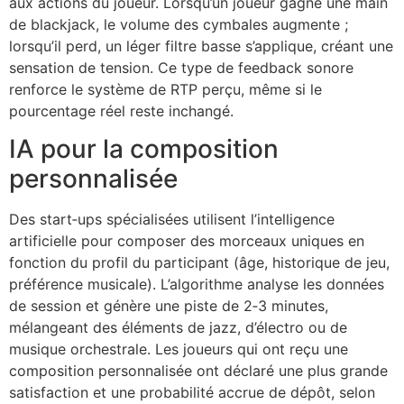
aux actions du joueur. Lorsqu’un joueur gagne une main
de blackjack, le volume des cymbales augmente ;
lorsqu’il perd, un léger filtre basse s’applique, créant une
sensation de tension. Ce type de feedback sonore
renforce le système de RTP perçu, même si le
pourcentage réel reste inchangé.
IA pour la composition
personnalisée
Des start‑ups spécialisées utilisent l’intelligence
artificielle pour composer des morceaux uniques en
fonction du profil du participant (âge, historique de jeu,
préférence musicale). L’algorithme analyse les données
de session et génère une piste de 2‑3 minutes,
mélangeant des éléments de jazz, d’électro ou de
musique orchestrale. Les joueurs qui ont reçu une
composition personnalisée ont déclaré une plus grande
satisfaction et une probabilité accrue de dépôt, selon