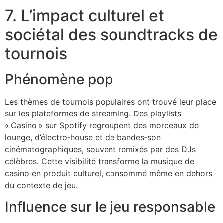
7. L’impact culturel et
sociétal des soundtracks de
tournois
Phénomène pop
Les thèmes de tournois populaires ont trouvé leur place
sur les plateformes de streaming. Des playlists
« Casino » sur Spotify regroupent des morceaux de
lounge, d’électro‑house et de bandes‑son
cinématographiques, souvent remixés par des DJs
célèbres. Cette visibilité transforme la musique de
casino en produit culturel, consommé même en dehors
du contexte de jeu.
Influence sur le jeu responsable