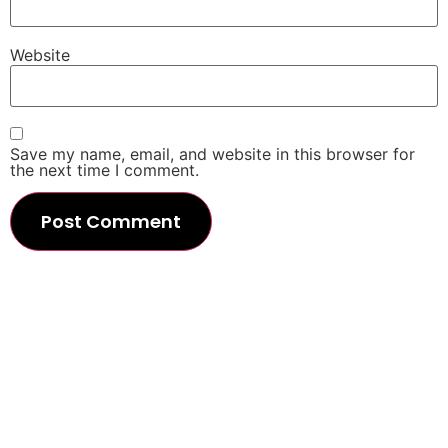
Website
Save my name, email, and website in this browser for
the next time I comment.