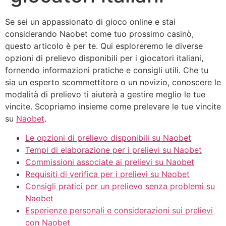
Se sei un appassionato di gioco online e stai
considerando Naobet come tuo prossimo casinò,
questo articolo è per te. Qui esploreremo le diverse
opzioni di prelievo disponibili per i giocatori italiani,
fornendo informazioni pratiche e consigli utili. Che tu
sia un esperto scommettitore o un novizio, conoscere le
modalità di prelievo ti aiuterà a gestire meglio le tue
vincite. Scopriamo insieme come prelevare le tue vincite
su
Naobet
.
Le opzioni di prelievo disponibili su Naobet
Tempi di elaborazione per i prelievi su Naobet
Commissioni associate ai prelievi su Naobet
Requisiti di verifica per i prelievi su Naobet
Consigli pratici per un prelievo senza problemi su
Naobet
Esperienze personali e considerazioni sui prelievi
con Naobet