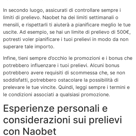
In secondo luogo, assicurati di controllare sempre i
limiti di prelievo. Naobet ha dei limiti settimanali o
mensili, e rispettarli ti aiuterà a pianificare meglio le tue
uscite. Ad esempio, se hai un limite di prelievo di 500€,
potresti voler pianificare i tuoi prelievi in modo da non
superare tale importo.
Infine, tieni sempre d’occhio le promozioni e i bonus che
potrebbero influenzare i tuoi prelievi. Alcuni bonus
potrebbero avere requisiti di scommessa che, se non
soddisfatti, potrebbero ostacolare la possibilità di
prelevare le tue vincite. Quindi, leggi sempre i termini e
le condizioni associati a qualsiasi promozione.
Esperienze personali e
considerazioni sui prelievi
con Naobet