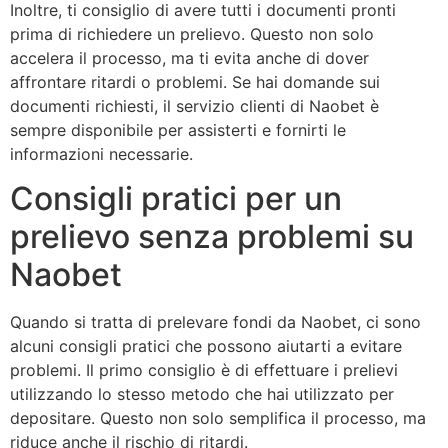
Inoltre, ti consiglio di avere tutti i documenti pronti
prima di richiedere un prelievo. Questo non solo
accelera il processo, ma ti evita anche di dover
affrontare ritardi o problemi. Se hai domande sui
documenti richiesti, il servizio clienti di Naobet è
sempre disponibile per assisterti e fornirti le
informazioni necessarie.
Consigli pratici per un
prelievo senza problemi su
Naobet
Quando si tratta di prelevare fondi da Naobet, ci sono
alcuni consigli pratici che possono aiutarti a evitare
problemi. Il primo consiglio è di effettuare i prelievi
utilizzando lo stesso metodo che hai utilizzato per
depositare. Questo non solo semplifica il processo, ma
riduce anche il rischio di ritardi.