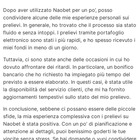
Dopo aver utilizzato Naobet per un po’, posso
condividere alcune delle mie esperienze personali sui
prelievi. In generale, ho trovato che il processo sia stato
fluido e senza intoppi. I prelievi tramite portafoglio
elettronico sono stati i più rapidi, e ho spesso ricevuto i
miei fondi in meno di un giorno.
Tuttavia, ci sono state anche delle occasioni in cui ho
dovuto affrontare dei ritardi. In particolare, un bonifico
bancario che ho richiesto ha impiegato più tempo del
previsto a essere elaborato. In questi casi, è stata utile
la disponibilità del servizio clienti, che mi ha fornito
aggiornamenti tempestivi sullo stato del mio prelievo.
In conclusione, sebbene ci possano essere delle piccole
sfide, la mia esperienza complessiva con i prelievi su
Naobet è stata positiva. Con un po’ di pianificazione e
attenzione ai dettagli, puoi benissimo goderti le tue
vincite senza stress. Se hai domande o vuoi condividere