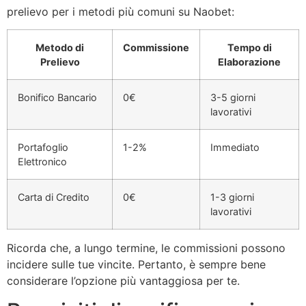
prelievo per i metodi più comuni su Naobet:
Metodo di
Commissione
Tempo di
Prelievo
Elaborazione
Bonifico Bancario
0€
3-5 giorni
lavorativi
Portafoglio
1-2%
Immediato
Elettronico
Carta di Credito
0€
1-3 giorni
lavorativi
Ricorda che, a lungo termine, le commissioni possono
incidere sulle tue vincite. Pertanto, è sempre bene
considerare l’opzione più vantaggiosa per te.