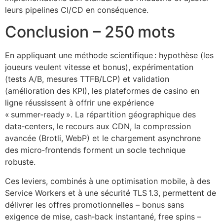
leurs pipelines CI/CD en conséquence.
Conclusion – 250 mots
En appliquant une méthode scientifique : hypothèse (les
joueurs veulent vitesse et bonus), expérimentation
(tests A/B, mesures TTFB/LCP) et validation
(amélioration des KPI), les plateformes de casino en
ligne réussissent à offrir une expérience
« summer‑ready ». La répartition géographique des
data‑centers, le recours aux CDN, la compression
avancée (Brotli, WebP) et le chargement asynchrone
des micro‑frontends forment un socle technique
robuste.
Ces leviers, combinés à une optimisation mobile, à des
Service Workers et à une sécurité TLS 1.3, permettent de
délivrer les offres promotionnelles – bonus sans
exigence de mise, cash‑back instantané, free spins –