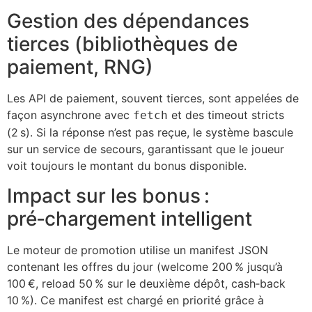
Gestion des dépendances
tierces (bibliothèques de
paiement, RNG)
Les API de paiement, souvent tierces, sont appelées de
façon asynchrone avec
et des timeout stricts
fetch
(2 s). Si la réponse n’est pas reçue, le système bascule
sur un service de secours, garantissant que le joueur
voit toujours le montant du bonus disponible.
Impact sur les bonus :
pré‑chargement intelligent
Le moteur de promotion utilise un manifest JSON
contenant les offres du jour (welcome 200 % jusqu’à
100 €, reload 50 % sur le deuxième dépôt, cash‑back
10 %). Ce manifest est chargé en priorité grâce à