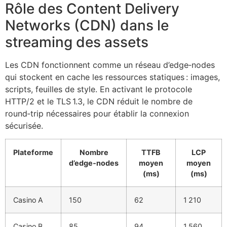
Rôle des Content Delivery
Networks (CDN) dans le
streaming des assets
Les CDN fonctionnent comme un réseau d’edge‑nodes
qui stockent en cache les ressources statiques : images,
scripts, feuilles de style. En activant le protocole
HTTP/2 et le TLS 1.3, le CDN réduit le nombre de
round‑trip nécessaires pour établir la connexion
sécurisée.
Plateforme
Nombre
TTFB
LCP
d’edge‑nodes
moyen
moyen
(ms)
(ms)
Casino A
150
62
1 210
Casino B
85
94
1 560