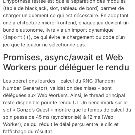
L’hypothèse testée est que la séparation des modules
(table de blackjack, slot, tableau de bord) permet de
charger uniquement ce qui est nécessaire. En adoptant
une architecture micro‑frontend, chaque jeu devient un
bundle autonome, livré via un import dynamique
(
), ce qui évite le chargement du code d’un
import()
jeu que le joueur ne sélectionne pas.
Promises, async/await et Web
Workers pour déléguer le rendu
Les opérations lourdes – calcul du RNG (Random
Number Generator), validation des mises – sont
déléguées aux Web Workers. Ainsi, le thread principal
reste disponible pour le rendu UI. Un benchmark sur le
slot « Gonzo’s Quest » montre que le temps de calcul du
spin passe de 45 ms (synchronisé) à 12 ms (Web
Worker), ce qui réduit le délai perçu entre le clic et
l’affichage du résultat.