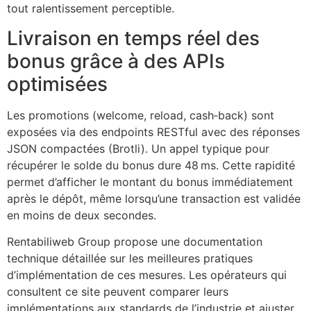
tout ralentissement perceptible.
Livraison en temps réel des
bonus grâce à des APIs
optimisées
Les promotions (welcome, reload, cash‑back) sont
exposées via des endpoints RESTful avec des réponses
JSON compactées (Brotli). Un appel typique pour
récupérer le solde du bonus dure 48 ms. Cette rapidité
permet d’afficher le montant du bonus immédiatement
après le dépôt, même lorsqu’une transaction est validée
en moins de deux secondes.
Rentabiliweb Group propose une documentation
technique détaillée sur les meilleures pratiques
d’implémentation de ces mesures. Les opérateurs qui
consultent ce site peuvent comparer leurs
implémentations aux standards de l’industrie et ajuster