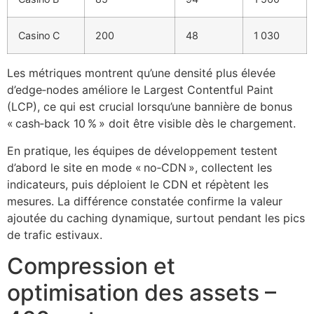
Casino C
200
48
1 030
Les métriques montrent qu’une densité plus élevée
d’edge‑nodes améliore le Largest Contentful Paint
(LCP), ce qui est crucial lorsqu’une bannière de bonus
« cash‑back 10 % » doit être visible dès le chargement.
En pratique, les équipes de développement testent
d’abord le site en mode « no‑CDN », collectent les
indicateurs, puis déploient le CDN et répètent les
mesures. La différence constatée confirme la valeur
ajoutée du caching dynamique, surtout pendant les pics
de trafic estivaux.
Compression et
optimisation des assets –