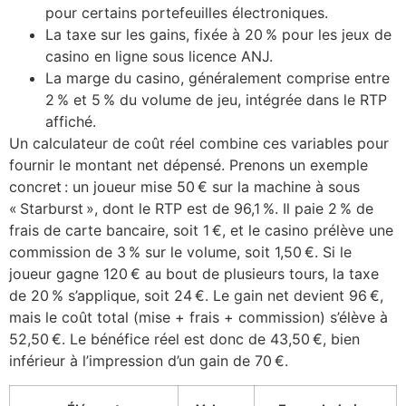
pour certains portefeuilles électroniques.
La taxe sur les gains, fixée à 20 % pour les jeux de
casino en ligne sous licence ANJ.
La marge du casino, généralement comprise entre
2 % et 5 % du volume de jeu, intégrée dans le RTP
affiché.
Un calculateur de coût réel combine ces variables pour
fournir le montant net dépensé. Prenons un exemple
concret : un joueur mise 50 € sur la machine à sous
« Starburst », dont le RTP est de 96,1 %. Il paie 2 % de
frais de carte bancaire, soit 1 €, et le casino prélève une
commission de 3 % sur le volume, soit 1,50 €. Si le
joueur gagne 120 € au bout de plusieurs tours, la taxe
de 20 % s’applique, soit 24 €. Le gain net devient 96 €,
mais le coût total (mise + frais + commission) s’élève à
52,50 €. Le bénéfice réel est donc de 43,50 €, bien
inférieur à l’impression d’un gain de 70 €.