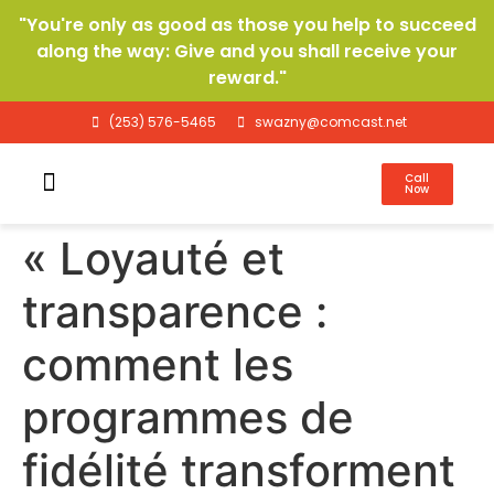
"You're only as good as those you help to succeed
along the way: Give and you shall receive your
reward."
(253) 576-5465
swazny@comcast.net
Call
Now
« Loyauté et
transparence :
comment les
programmes de
fidélité transforment