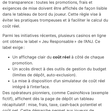
de transparence : toutes les promotions, frais et
exigences de mise doivent être affichés de façon lisible
dans le tableau de bord du joueur. Cette règle vise à
éviter les pratiques trompeuses et à faciliter le calcul du
coût réel.
Parmi les initiatives récentes, plusieurs casinos en ligne
ont obtenu le label « Jeu Responsable » de l’ANJ. Ce
label exige :
Un affichage clair du
coût réel
à côté de chaque
promotion.
Un accès direct à des outils de gestion du budget
(limites de dépôt, auto‑exclusion).
La mise à disposition d’un simulateur de coût réel
intégré à l’interface.
Des opérateurs pionniers, comme CasinoNova (exemple
fictif), affichent dès la page de dépôt un tableau
récapitulatif : mise, frais, taxe, cash‑back potentiel et
coût net. Cette démarche permet aux joueurs de