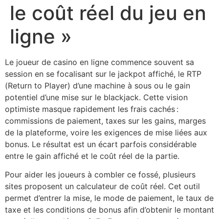
le coût réel du jeu en
ligne »
Le joueur de casino en ligne commence souvent sa
session en se focalisant sur le jackpot affiché, le RTP
(Return to Player) d’une machine à sous ou le gain
potentiel d’une mise sur le blackjack. Cette vision
optimiste masque rapidement les frais cachés :
commissions de paiement, taxes sur les gains, marges
de la plateforme, voire les exigences de mise liées aux
bonus. Le résultat est un écart parfois considérable
entre le gain affiché et le coût réel de la partie.
Pour aider les joueurs à combler ce fossé, plusieurs
sites proposent un calculateur de coût réel. Cet outil
permet d’entrer la mise, le mode de paiement, le taux de
taxe et les conditions de bonus afin d’obtenir le montant