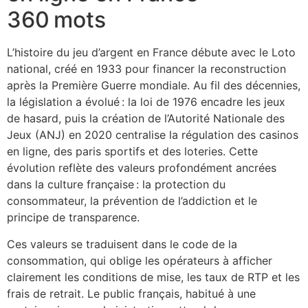
360 mots
L’histoire du jeu d’argent en France débute avec le Loto
national, créé en 1933 pour financer la reconstruction
après la Première Guerre mondiale. Au fil des décennies,
la législation a évolué : la loi de 1976 encadre les jeux
de hasard, puis la création de l’Autorité Nationale des
Jeux (ANJ) en 2020 centralise la régulation des casinos
en ligne, des paris sportifs et des loteries. Cette
évolution reflète des valeurs profondément ancrées
dans la culture française : la protection du
consommateur, la prévention de l’addiction et le
principe de transparence.
Ces valeurs se traduisent dans le code de la
consommation, qui oblige les opérateurs à afficher
clairement les conditions de mise, les taux de RTP et les
frais de retrait. Le public français, habitué à une