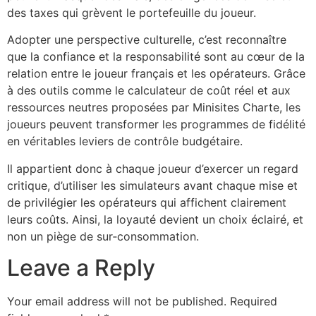
des taxes qui grèvent le portefeuille du joueur.
Adopter une perspective culturelle, c’est reconnaître
que la confiance et la responsabilité sont au cœur de la
relation entre le joueur français et les opérateurs. Grâce
à des outils comme le calculateur de coût réel et aux
ressources neutres proposées par Minisites Charte, les
joueurs peuvent transformer les programmes de fidélité
en véritables leviers de contrôle budgétaire.
Il appartient donc à chaque joueur d’exercer un regard
critique, d’utiliser les simulateurs avant chaque mise et
de privilégier les opérateurs qui affichent clairement
leurs coûts. Ainsi, la loyauté devient un choix éclairé, et
non un piège de sur‑consommation.
Leave a Reply
Your email address will not be published.
Required