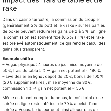
rake
Dans un casino terrestre, la commission du croupier
(généralement 5 % du pot) et le « rake » sur les parties
de poker peuvent réduire les gains de 2 à 3 %. En ligne,
la commission est souvent fixe (0,5 % à 1 %) et le rake
est prélevé automatiquement, ce qui rend le calcul des
gains plus transparent.
Exemple chiffré
– Vegas physique : 4 heures de jeu, mise moyenne de
50 €, frais de table 5 % → gain net potentiel ≈ 190 €.
– Live dealer en ligne : dépôt de 20 €, bonus de 100 %
(20 € supplémentaires), mise moyenne de 30 €,
commission 1 % → gain net potentiel ≈ 55 €.
Même en tenant compte du bonus, le coût total d’une
soirée en ligne reste inférieur de 70 % à celui d’une
soirée à Vegas. Le joueur peut ainsi allouer plus de