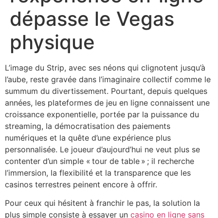
dépasse le Vegas
physique
L’image du Strip, avec ses néons qui clignotent jusqu’à
l’aube, reste gravée dans l’imaginaire collectif comme le
summum du divertissement. Pourtant, depuis quelques
années, les plateformes de jeu en ligne connaissent une
croissance exponentielle, portée par la puissance du
streaming, la démocratisation des paiements
numériques et la quête d’une expérience plus
personnalisée. Le joueur d’aujourd’hui ne veut plus se
contenter d’un simple « tour de table » ; il recherche
l’immersion, la flexibilité et la transparence que les
casinos terrestres peinent encore à offrir.
Pour ceux qui hésitent à franchir le pas, la solution la
plus simple consiste à essayer un
casino en ligne sans