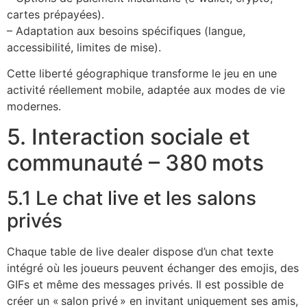
cartes prépayées).
– Adaptation aux besoins spécifiques (langue,
accessibilité, limites de mise).
Cette liberté géographique transforme le jeu en une
activité réellement mobile, adaptée aux modes de vie
modernes.
5. Interaction sociale et
communauté – 380 mots
5.1 Le chat live et les salons
privés
Chaque table de live dealer dispose d’un chat texte
intégré où les joueurs peuvent échanger des emojis, des
GIFs et même des messages privés. Il est possible de
créer un « salon privé » en invitant uniquement ses amis,