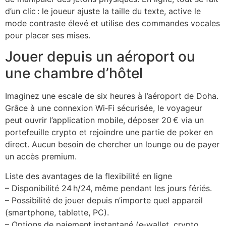
d’un clic : le joueur ajuste la taille du texte, active le
mode contraste élevé et utilise des commandes vocales
pour placer ses mises.
Jouer depuis un aéroport ou
une chambre d’hôtel
Imaginez une escale de six heures à l’aéroport de Doha.
Grâce à une connexion Wi‑Fi sécurisée, le voyageur
peut ouvrir l’application mobile, déposer 20 € via un
portefeuille crypto et rejoindre une partie de poker en
direct. Aucun besoin de chercher un lounge ou de payer
un accès premium.
Liste des avantages de la flexibilité en ligne
– Disponibilité 24 h/24, même pendant les jours fériés.
– Possibilité de jouer depuis n’importe quel appareil
(smartphone, tablette, PC).
– Options de paiement instantané (e‑wallet, crypto,