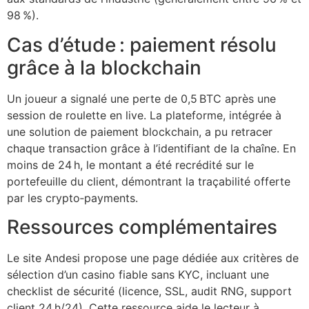
98 %).
Cas d’étude : paiement résolu
grâce à la blockchain
Un joueur a signalé une perte de 0,5 BTC après une
session de roulette en live. La plateforme, intégrée à
une solution de paiement blockchain, a pu retracer
chaque transaction grâce à l’identifiant de la chaîne. En
moins de 24 h, le montant a été recrédité sur le
portefeuille du client, démontrant la traçabilité offerte
par les crypto‑payments.
Ressources complémentaires
Le site Andesi propose une page dédiée aux critères de
sélection d’un casino fiable sans KYC, incluant une
checklist de sécurité (licence, SSL, audit RNG, support
client 24 h/24). Cette ressource aide le lecteur à