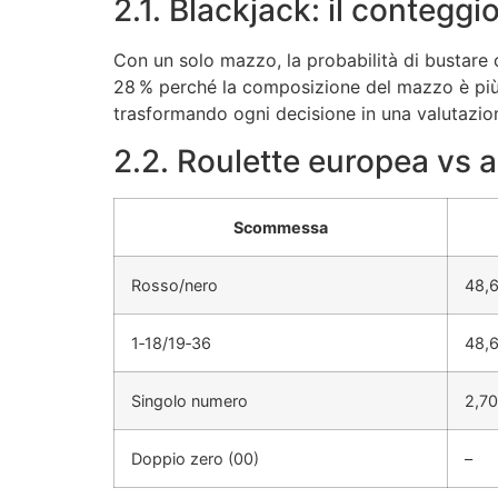
2.1. Blackjack: il conteggio
Con un solo mazzo, la probabilità di bustare 
28 % perché la composizione del mazzo è più “d
trasformando ogni decisione in una valutazion
2.2. Roulette europea vs 
Scommessa
Rosso/nero
48,
1‑18/19‑36
48,
Singolo numero
2,70
Doppio zero (00)
–