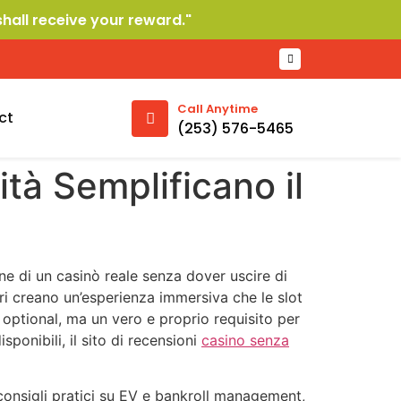
hall receive your reward."
Call Anytime
ct
(253) 576-5465
ità Semplificano il
one di un casinò reale senza dover uscire di
tori creano un’esperienza immersiva che le slot
 optional, ma un vero e proprio requisito per
sponibili, il sito di recensioni
casino senza
, consigli pratici su EV e bankroll management,