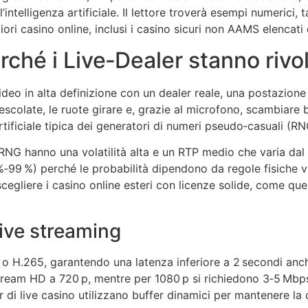
’intelligenza artificiale. Il lettore troverà esempi numerici
iori casino online, inclusi i casino sicuri non AAMS elenc
 perché i Live‑Dealer stanno ri
deo in alta definizione con un dealer reale, una postazione 
scolate, le ruote girare e, grazie al microfono, scambiare 
tificiale tipica dei generatori di numeri pseudo‑casuali (RN
hi RNG hanno una volatilità alta e un RTP medio che varia dal 
‑99 %) perché le probabilità dipendono da regole fisiche veri
scegliere i casino online esteri con licenze solide, come quel
 live streaming
o H.265, garantendo una latenza inferiore a 2 secondi anc
ream HD a 720 p, mentre per 1080 p si richiedono 3‑5 Mbps.
r di live casino utilizzano buffer dinamici per mantenere la 