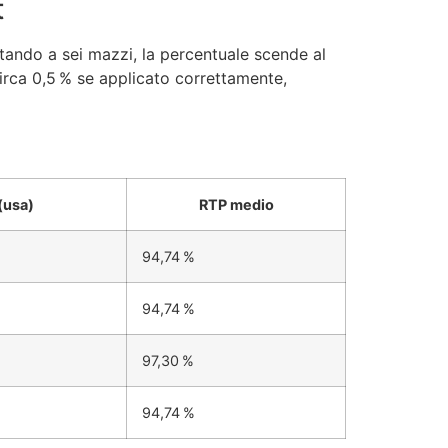
t
ntando a sei mazzi, la percentuale scende al
circa 0,5 % se applicato correttamente,
(usa)
RTP medio
94,74 %
94,74 %
97,30 %
94,74 %