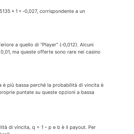
5135 × 1 = ‑0,027, corrispondente a un
ore a quello di “Player” (‑0,012). Alcuni
0,01, ma queste offerte sono rare nei casino
è più bassa perché la probabilità di vincita è
e proprie puntate su queste opzioni a bassa
tà di vincita, q = 1 − p e b è il payout. Per