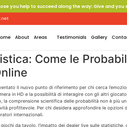
hose you help to succeed along the way: Give and you s
.net
Home
About
Areas
Testimonials
Gallery
Conta
istica: Come le Probabil
nline
diventato il nuovo punto di riferimento per chi cerca l’emozi
mera in HD e la possibilità di interagire con gli altri gioca
, la comprensione scientifica delle probabilità non è più un
vità profittevole. Per chi desidera approfondire le opzioni di
ratori internazionali.
 giochi da tavolo, l’impatto dei dealer live sulle statistiche