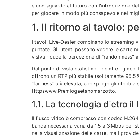
e uno sguardo al futuro con l’introduzione dell
per giocare in modo più consapevole nei migl
1. Il ritorno al tavolo:
I tavoli Live‑Dealer combinano lo streaming vi
puntate. Gli utenti possono vedere le carte me
visiva riduce la percezione di “randomness” ar
Dal punto di vista statistico, le slot e i gioc
offrono un RTP più stabile (solitamente 95,5 %
“fairness” più elevata, che spinge gli utenti a 
Httpswww.Premiogaetanomarzotto.
1.1. La tecnologia dietro il
Il flusso video è compresso con codec H.264 
banda necessaria varia da 1,5 a 3 Mbps per st
nella visualizzazione delle carte, ma i provide