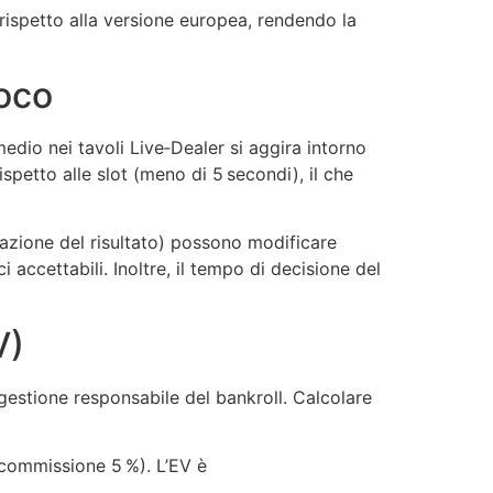
 rispetto alla versione europea, rendendo la
ioco
dio nei tavoli Live‑Dealer si aggira intorno
spetto alle slot (meno di 5 secondi), il che
iarazione del risultato) possono modificare
 accettabili. Inoltre, il tempo di decisione del
V)
a gestione responsabile del bankroll. Calcolare
(commissione 5 %). L’EV è