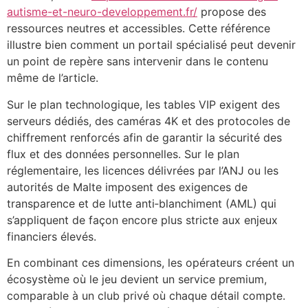
autisme-et-neuro-developpement.fr/
propose des
ressources neutres et accessibles. Cette référence
illustre bien comment un portail spécialisé peut devenir
un point de repère sans intervenir dans le contenu
même de l’article.
Sur le plan technologique, les tables VIP exigent des
serveurs dédiés, des caméras 4K et des protocoles de
chiffrement renforcés afin de garantir la sécurité des
flux et des données personnelles. Sur le plan
réglementaire, les licences délivrées par l’ANJ ou les
autorités de Malte imposent des exigences de
transparence et de lutte anti‑blanchiment (AML) qui
s’appliquent de façon encore plus stricte aux enjeux
financiers élevés.
En combinant ces dimensions, les opérateurs créent un
écosystème où le jeu devient un service premium,
comparable à un club privé où chaque détail compte.