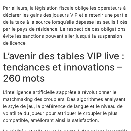
Par ailleurs, la législation fiscale oblige les opérateurs à
déclarer les gains des joueurs VIP et à retenir une partie
de la taxe à la source lorsqu’elle dépasse les seuils fixés
par le pays de résidence. Le respect de ces obligations
évite les sanctions pouvant aller jusqu’à la suspension
de licence.
L’avenir des tables VIP live :
tendances et innovations –
260 mots
L’intelligence artificielle s’apprête à révolutionner le
matchmaking des croupiers. Des algorithmes analysent
le style de jeu, la préférence de langue et le niveau de
volatilité du joueur pour attribuer le croupier le plus
compatible, améliorant ainsi la satisfaction.