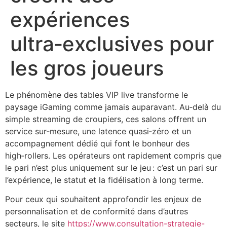
expériences
ultra‑exclusives pour
les gros joueurs
Le phénomène des tables VIP live transforme le
paysage iGaming comme jamais auparavant. Au‑delà du
simple streaming de croupiers, ces salons offrent un
service sur‑mesure, une latence quasi‑zéro et un
accompagnement dédié qui font le bonheur des
high‑rollers. Les opérateurs ont rapidement compris que
le pari n’est plus uniquement sur le jeu : c’est un pari sur
l’expérience, le statut et la fidélisation à long terme.
Pour ceux qui souhaitent approfondir les enjeux de
personnalisation et de conformité dans d’autres
secteurs, le site
https://www.consultation-strategie-