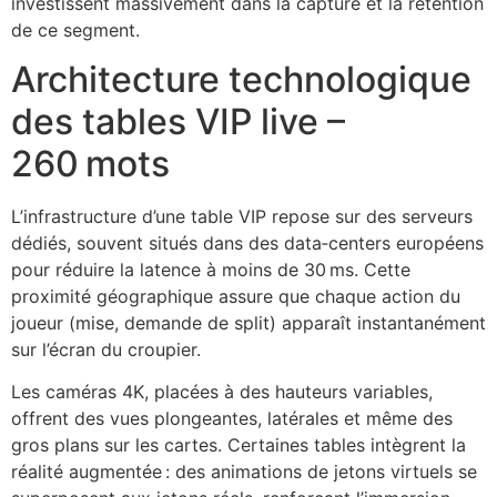
investissent massivement dans la capture et la rétention
de ce segment.
Architecture technologique
des tables VIP live –
260 mots
L’infrastructure d’une table VIP repose sur des serveurs
dédiés, souvent situés dans des data‑centers européens
pour réduire la latence à moins de 30 ms. Cette
proximité géographique assure que chaque action du
joueur (mise, demande de split) apparaît instantanément
sur l’écran du croupier.
Les caméras 4K, placées à des hauteurs variables,
offrent des vues plongeantes, latérales et même des
gros plans sur les cartes. Certaines tables intègrent la
réalité augmentée : des animations de jetons virtuels se