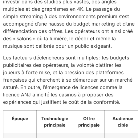
investir dans des studios plus vastes, des angles
multiples et des graphismes en 4K. Le passage du
simple streaming à des environnements premium s’est
accompagné d’une hausse du budget marketing et d’une
différenciation des offres. Les opérateurs ont ainsi créé
des « salons » où la lumière, le décor et même la
musique sont calibrés pour un public exigeant.
Les facteurs déclencheurs sont multiples : les budgets
publicitaires des opérateurs, la volonté d’attirer les
joueurs à forte mise, et la pression des plateformes
françaises qui cherchent à se démarquer sur un marché
saturé. En outre, l’émergence de licences comme la
licence ANJ a incité les casinos à proposer des
expériences qui justifient le coût de la conformité.
Époque
Technologie
Offre
Audience
principale
principale
cible