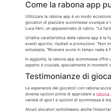
Come la rabona app può
Utilizzare la rabona app è un modo ecceziona
giocatori di piazzare scommesse ovunque e i
Luca Ferri, un appassionato di calcio. “La fac
Un’altra caratteristica della rabona app è la 
eventi sportivi, risultati e promozioni. “Non 
entusiasta. “Ricevere avvisi in tempo reale è
In aggiunta, la rabona app scommesse offre un
aspetto è cruciale, specialmente in momenti d
Testimonianze di gioc
Le esperienze dei giocatori con rabona socce
diverse opzioni prima di approdare a
rabona
varietà di sport e opzioni di scommessa è im
Alcuni giocatori sottolineano anche l’importa