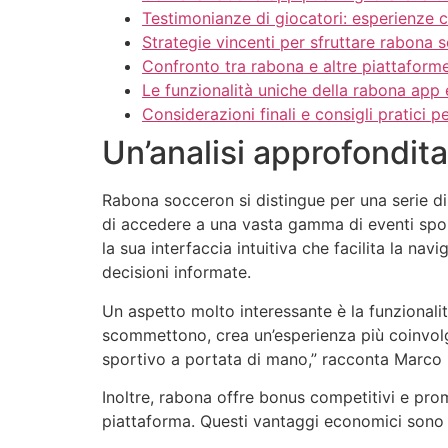
Testimonianze di giocatori: esperienze
Strategie vincenti per sfruttare rabon
Confronto tra rabona e altre piattafor
Le funzionalità uniche della rabona app 
Considerazioni finali e consigli pratici pe
Un’analisi approfondita
Rabona socceron si distingue per una serie di c
di accedere a una vasta gamma di eventi spor
la sua interfaccia intuitiva che facilita la nav
decisioni informate.
Un aspetto molto interessante è la funzionalità
scommettono, crea un’esperienza più coinvolg
sportivo a portata di mano,” racconta Marco 
Inoltre, rabona offre bonus competitivi e pro
piattaforma. Questi vantaggi economici sono u