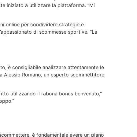
e iniziato a utilizzare la piattaforma. “Mi
oni online per condividere strategie e
un’appassionato di scommesse sportive. “La
o, è consigliabile analizzare attentamente le
inea Alessio Romano, un esperto scommettitore.
itto utilizzando il rabona bonus benvenuto,”
roppo.”
i scommettere, è fondamentale avere un piano