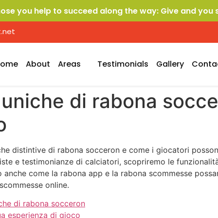
hose you help to succeed along the way: Give and you s
.net
Home
About
Areas
Testimonials
Gallery
Conta
e uniche di rabona socc
o
che distintive di rabona socceron e come i giocatori possono
viste e testimonianze di calciatori, scopriremo le funzional
o anche come la rabona app e la rabona scommesse possano 
e scommesse online.
tiche di rabona socceron
ua esperienza di gioco