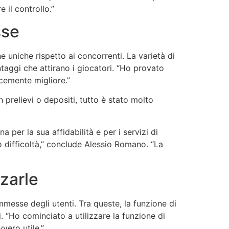
 il controllo.”
sse
 uniche rispetto ai concorrenti. La varietà di
antaggi che attirano i giocatori. “Ho provato
icemente migliore.”
 prelievi o depositi, tutto è stato molto
er la sua affidabilità e per i servizi di
o difficoltà,” conclude Alessio Romano. “La
zzarle
messe degli utenti. Tra queste, la funzione di
. “Ho cominciato a utilizzare la funzione di
vero utile.”