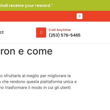
hall receive your reward."
Call Anytime
ct
(253) 576-5465
eron e come
 sfruttarle al meglio per migliorare la
ità che rendono questa piattaforma unica e
trasformare il modo in cui gli utenti