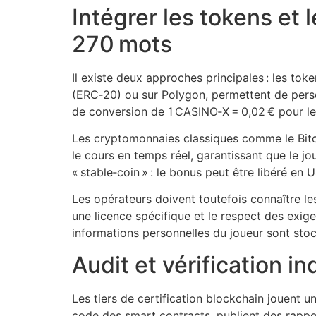
Intégrer les tokens e
270 mots
Il existe deux approches principales : les to
(ERC‑20) ou sur Polygon, permettent de perso
de conversion de 1 CASINO‑X = 0,02 € pour les
Les cryptomonnaies classiques comme le Bitco
le cours en temps réel, garantissant que le jo
« stable‑coin » : le bonus peut être libéré en 
Les opérateurs doivent toutefois connaître les
une licence spécifique et le respect des exige
informations personnelles du joueur sont stoc
Audit et vérification 
Les tiers de certification blockchain jouent 
code des smart contracts, publient des rapport