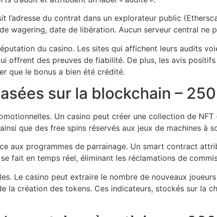
saisit l’adresse du contrat dans un explorateur public (Ethers
e wagering, date de libération. Aucun serveur central ne p
éputation du casino. Les sites qui affichent leurs audits vo
 offrent des preuves de fiabilité. De plus, les avis positifs
er que le bonus a bien été crédité.
asées sur la blockchain – 25
omotionnelles. Un casino peut créer une collection de NFT 
ainsi que des free spins réservés aux jeux de machines à sou
âce aux programmes de parrainage. Un smart contract attri
i se fait en temps réel, éliminant les réclamations de commi
s. Le casino peut extraire le nombre de nouveaux joueurs
la création des tokens. Ces indicateurs, stockés sur la chaî