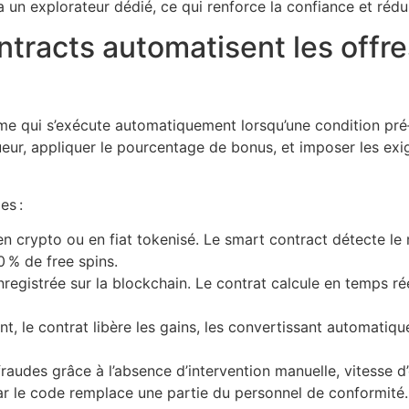
 un explorateur dédié, ce qui renforce la confiance et réduit
tracts automatisent les offre
 qui s’exécute automatiquement lorsqu’une condition pré‑d
joueur, appliquer le pourcentage de bonus, et imposer les e
es :
 en crypto ou en fiat tokenisé. Le smart contract détecte l
 % de free spins.
registrée sur la blockchain. Le contrat calcule en temps rée
nt, le contrat libère les gains, les convertissant automatiq
raudes grâce à l’absence d’intervention manuelle, vitesse d’
 car le code remplace une partie du personnel de conformité.