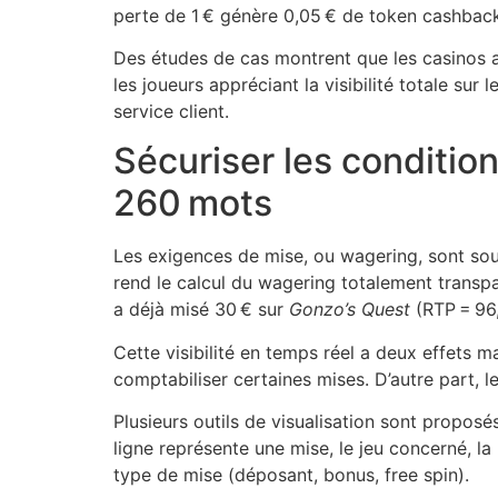
perte de 1 € génère 0,05 € de token cashback,
Des études de cas montrent que les casinos a
les joueurs appréciant la visibilité totale su
service client.
Sécuriser les conditio
260 mots
Les exigences de mise, ou wagering, sont sou
rend le calcul du wagering totalement transpar
a déjà misé 30 € sur
Gonzo’s Quest
(RTP = 96,
Cette visibilité en temps réel a deux effets ma
comptabiliser certaines mises. D’autre part, l
Plusieurs outils de visualisation sont propos
ligne représente une mise, le jeu concerné, la
type de mise (déposant, bonus, free spin).