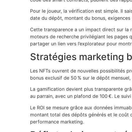
Pour le joueur, la vérification est simple. Il 
date du dépôt, montant du bonus, exigences d
Cette transparence a un impact direct sur la r
moteurs de recherche privilégiant les pages qui
partager un lien vers l’explorateur pour montr
Stratégies marketing b
Les NFTs ouvrent de nouvelles possibilités pr
bonus exclusif de 50 % sur le dépôt mensuel, 
La gamification devient plus transparente gr
au parrain, avec un plafond de 100 €. Le suiv
Le ROI se mesure grâce aux données immuable
montant total des dépôts générés et le coût de 
performance marketing.