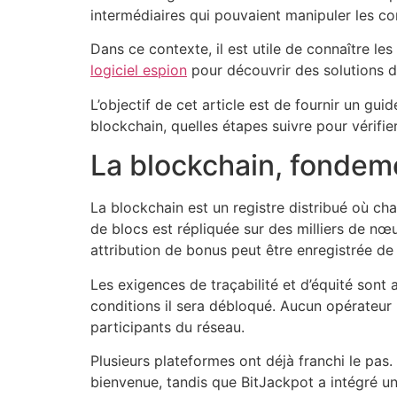
intermédiaires qui pouvaient manipuler les co
Dans ce contexte, il est utile de connaître les
logiciel espion
pour découvrir des solutions d’
L’objectif de cet article est de fournir un g
blockchain, quelles étapes suivre pour vérifi
La blockchain, fondem
La blockchain est un registre distribué où c
de blocs est répliquée sur des milliers de nœ
attribution de bonus peut être enregistrée de
Les exigences de traçabilité et d’équité sont 
conditions il sera débloqué. Aucun opérateur
participants du réseau.
Plusieurs plateformes ont déjà franchi le pa
bienvenue, tandis que BitJackpot a intégré un