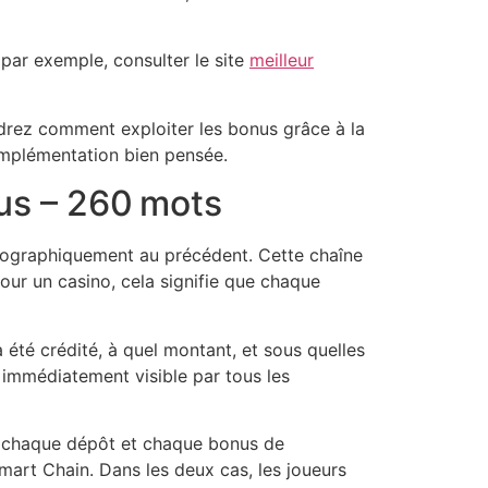
, par exemple, consulter le site
meilleur
endrez comment exploiter les bonus grâce à la
 implémentation bien pensée.
us – 260 mots
yptographiquement au précédent. Cette chaîne
our un casino, cela signifie que chaque
a été crédité, à quel montant, et sous quelles
 immédiatement visible par tous les
er chaque dépôt et chaque bonus de
mart Chain. Dans les deux cas, les joueurs