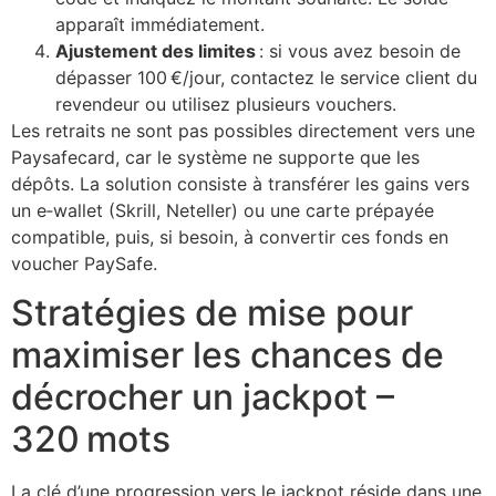
apparaît immédiatement.
Ajustement des limites
: si vous avez besoin de
dépasser 100 €/jour, contactez le service client du
revendeur ou utilisez plusieurs vouchers.
Les retraits ne sont pas possibles directement vers une
Paysafecard, car le système ne supporte que les
dépôts. La solution consiste à transférer les gains vers
un e‑wallet (Skrill, Neteller) ou une carte prépayée
compatible, puis, si besoin, à convertir ces fonds en
voucher PaySafe.
Stratégies de mise pour
maximiser les chances de
décrocher un jackpot –
320 mots
La clé d’une progression vers le jackpot réside dans une