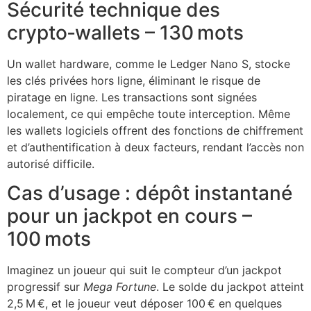
Sécurité technique des
crypto‑wallets – 130 mots
Un wallet hardware, comme le Ledger Nano S, stocke
les clés privées hors ligne, éliminant le risque de
piratage en ligne. Les transactions sont signées
localement, ce qui empêche toute interception. Même
les wallets logiciels offrent des fonctions de chiffrement
et d’authentification à deux facteurs, rendant l’accès non
autorisé difficile.
Cas d’usage : dépôt instantané
pour un jackpot en cours –
100 mots
Imaginez un joueur qui suit le compteur d’un jackpot
progressif sur
Mega Fortune
. Le solde du jackpot atteint
2,5 M €, et le joueur veut déposer 100 € en quelques