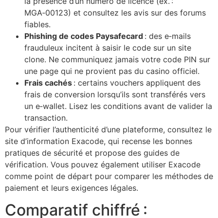
la présence d’un numéro de licence (ex. :
MGA‑00123) et consultez les avis sur des forums
fiables.
Phishing de codes Paysafecard
: des e‑mails
frauduleux incitent à saisir le code sur un site
clone. Ne communiquez jamais votre code PIN sur
une page qui ne provient pas du casino officiel.
Frais cachés
: certains vouchers appliquent des
frais de conversion lorsqu’ils sont transférés vers
un e‑wallet. Lisez les conditions avant de valider la
transaction.
Pour vérifier l’authenticité d’une plateforme, consultez le
site d’information Exacode, qui recense les bonnes
pratiques de sécurité et propose des guides de
vérification. Vous pouvez également utiliser Exacode
comme point de départ pour comparer les méthodes de
paiement et leurs exigences légales.
Comparatif chiffré :