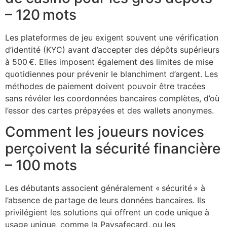
– 120 mots
Les plateformes de jeu exigent souvent une vérification
d’identité (KYC) avant d’accepter des dépôts supérieurs
à 500 €. Elles imposent également des limites de mise
quotidiennes pour prévenir le blanchiment d’argent. Les
méthodes de paiement doivent pouvoir être tracées
sans révéler les coordonnées bancaires complètes, d’où
l’essor des cartes prépayées et des wallets anonymes.
Comment les joueurs novices
perçoivent la sécurité financière
– 100 mots
Les débutants associent généralement « sécurité » à
l’absence de partage de leurs données bancaires. Ils
privilégient les solutions qui offrent un code unique à
usage unique, comme la Paysafecard, ou les