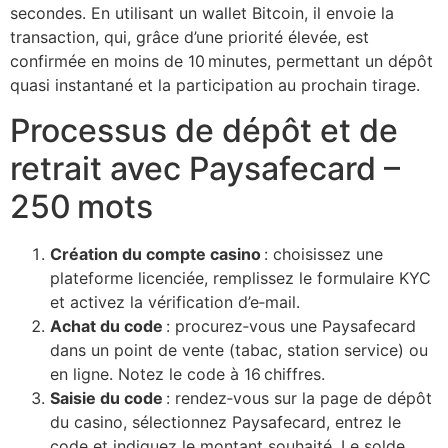
secondes. En utilisant un wallet Bitcoin, il envoie la
transaction, qui, grâce d’une priorité élevée, est
confirmée en moins de 10 minutes, permettant un dépôt
quasi instantané et la participation au prochain tirage.
Processus de dépôt et de
retrait avec Paysafecard –
250 mots
Création du compte casino
: choisissez une
plateforme licenciée, remplissez le formulaire KYC
et activez la vérification d’e‑mail.
Achat du code
: procurez‑vous une Paysafecard
dans un point de vente (tabac, station service) ou
en ligne. Notez le code à 16 chiffres.
Saisie du code
: rendez‑vous sur la page de dépôt
du casino, sélectionnez Paysafecard, entrez le
code et indiquez le montant souhaité. Le solde