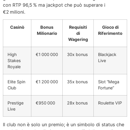
con RTP 96,5 % ma jackpot che può superare i
€2 milioni.
Casinò
Bonus
Requisiti
Gioco di
Milionario
di
Riferimento
Wagering
High
€1 000 000
30x bonus
Blackjack
Stakes
Live
Royale
Elite Spin
€1 200 000
35x bonus
Slot “Mega
Club
Fortune”
Prestige
€950 000
28x bonus
Roulette VIP
Live
Il club non è solo un premio; è un simbolo di status che