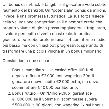
Un bonus cash‑back è tangibile: il giocatore vede subito
l’aumento del bankroll. Un “potenziale” bonus da milioni,
invece, è una promessa futuristica. La sua forza risiede
nella valutazione soggettiva: se il giocatore crede che il
proprio volume di gioco possa raggiungere il traguardo,
il valore percepito diventa quasi reale. In pratica, il
giocatore potrebbe preferire una slot con ritorno medio
più basso ma con un jackpot progressivo, sperando di
trasformare una piccola vincita in un bonus milionario.
Consideriamo due scenari:
Bonus immediato – Un casinò offre 100 % di
deposito fino a €2 000, con wagering 20x. Il
giocatore riceve subito €2 000 extra, ma deve
scommettere €40 000 per liberarlo.
Bonus futuro – Un “Million‑Club” garantisce
€1 000 000 se il volume di scommesse supera
€500 000 in 90 giorni, con wagering 1x sul bonus