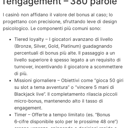
l’engagement – 380 parole
I casinò non affidano il valore del bonus al caso; lo
progettano con precisione, sfruttando leve di design
psicologico. Le componenti più comuni sono:
Tiered loyalty – I giocatori avanzano di livello
(Bronze, Silver, Gold, Platinum) guadagnando
percentuali di bonus più alte. Il passaggio a un
livello superiore è spesso legato a un requisito di
turnover, incentivando il giocatore a scommettere
di più.
Missioni giornaliere – Obiettivi come “gioca 50 giri
su slot a tema avventura” o “vincere 5 mani di
Blackjack live”. Il completamento rilascia piccoli
micro‑bonus, mantenendo alto il tasso di
engagement.
Timer – Offerte a tempo limitato (es. “Bonus
6‑cifre disponibile solo per le prossime 48 ore”)