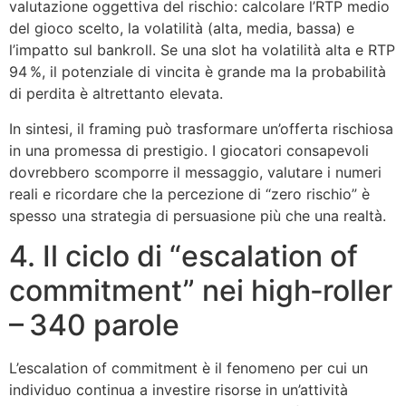
valutazione oggettiva del rischio: calcolare l’RTP medio
del gioco scelto, la volatilità (alta, media, bassa) e
l’impatto sul bankroll. Se una slot ha volatilità alta e RTP
94 %, il potenziale di vincita è grande ma la probabilità
di perdita è altrettanto elevata.
In sintesi, il framing può trasformare un’offerta rischiosa
in una promessa di prestigio. I giocatori consapevoli
dovrebbero scomporre il messaggio, valutare i numeri
reali e ricordare che la percezione di “zero rischio” è
spesso una strategia di persuasione più che una realtà.
4. Il ciclo di “escalation of
commitment” nei high‑roller
– 340 parole
L’escalation of commitment è il fenomeno per cui un
individuo continua a investire risorse in un’attività