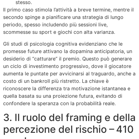
stesso.
Il primo caso stimola l’attività a breve termine, mentre il
secondo spinge a pianificare una strategia di lungo
periodo, spesso includendo più sessioni live,
scommesse su sport e giochi con alta varianza.
Gli studi di psicologia cognitiva evidenziano che le
promesse future attivano la dopamina anticipatoria, un
desiderio di “catturare” il premio. Questo può generare
un ciclo di investimento progressivo, dove il giocatore
aumenta le puntate per avvicinarsi al traguardo, anche a
costo di un bankroll più ristretto. La chiave è
riconoscere la differenza tra motivazione istantanea e
quella basata su una proiezione futura, evitando di
confondere la speranza con la probabilità reale.
3. Il ruolo del framing e della
percezione del rischio – 410