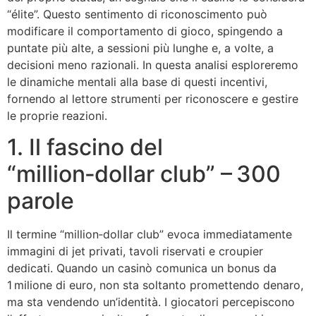
“élite”. Questo sentimento di riconoscimento può
modificare il comportamento di gioco, spingendo a
puntate più alte, a sessioni più lunghe e, a volte, a
decisioni meno razionali. In questa analisi esploreremo
le dinamiche mentali alla base di questi incentivi,
fornendo al lettore strumenti per riconoscere e gestire
le proprie reazioni.
1. Il fascino del
“million‑dollar club” – 300
parole
Il termine “million‑dollar club” evoca immediatamente
immagini di jet privati, tavoli riservati e croupier
dedicati. Quando un casinò comunica un bonus da
1 milione di euro, non sta soltanto promettendo denaro,
ma sta vendendo un’identità. I giocatori percepiscono