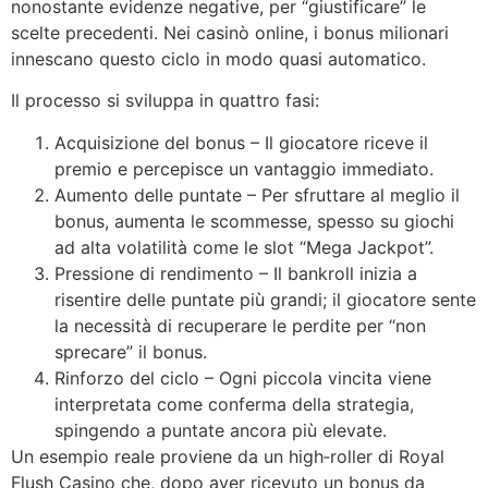
nonostante evidenze negative, per “giustificare” le
scelte precedenti. Nei casinò online, i bonus milionari
innescano questo ciclo in modo quasi automatico.
Il processo si sviluppa in quattro fasi:
Acquisizione del bonus – Il giocatore riceve il
premio e percepisce un vantaggio immediato.
Aumento delle puntate – Per sfruttare al meglio il
bonus, aumenta le scommesse, spesso su giochi
ad alta volatilità come le slot “Mega Jackpot”.
Pressione di rendimento – Il bankroll inizia a
risentire delle puntate più grandi; il giocatore sente
la necessità di recuperare le perdite per “non
sprecare” il bonus.
Rinforzo del ciclo – Ogni piccola vincita viene
interpretata come conferma della strategia,
spingendo a puntate ancora più elevate.
Un esempio reale proviene da un high‑roller di Royal
Flush Casino che, dopo aver ricevuto un bonus da