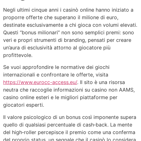
Negli ultimi cinque anni i casinò online hanno iniziato a
proporre offerte che superano il milione di euro,
destinate esclusivamente a chi gioca con volumi elevati.
Questi “bonus milionari” non sono semplici premi: sono
veri e propri strumenti di branding, pensati per creare
un’aura di esclusività attorno al giocatore più
profittevole.
Se vuoi approfondire le normative dei giochi
internazionali e confrontare le offerte, visita
https://www.eurocc-access.eu/
. Il sito è una risorsa
neutra che raccoglie informazioni su casino non AAMS,
casino online esteri e le migliori piattaforme per
giocatori esperti.
Il valore psicologico di un bonus così imponente supera
quello di qualsiasi percentuale di cash‑back. La mente
del high‑roller percepisce il premio come una conferma
del proprio status, un segnale che il casinò lo considera