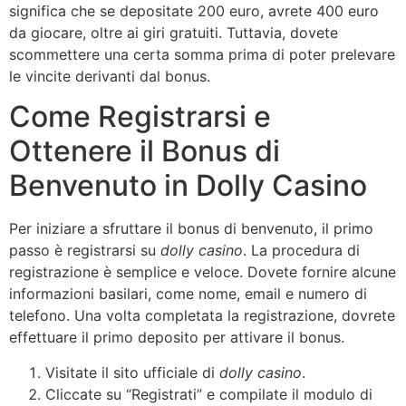
significa che se depositate 200 euro, avrete 400 euro
da giocare, oltre ai giri gratuiti. Tuttavia, dovete
scommettere una certa somma prima di poter prelevare
le vincite derivanti dal bonus.
Come Registrarsi e
Ottenere il Bonus di
Benvenuto in Dolly Casino
Per iniziare a sfruttare il bonus di benvenuto, il primo
passo è registrarsi su
dolly casino
. La procedura di
registrazione è semplice e veloce. Dovete fornire alcune
informazioni basilari, come nome, email e numero di
telefono. Una volta completata la registrazione, dovrete
effettuare il primo deposito per attivare il bonus.
Visitate il sito ufficiale di
dolly casino
.
Cliccate su “Registrati” e compilate il modulo di