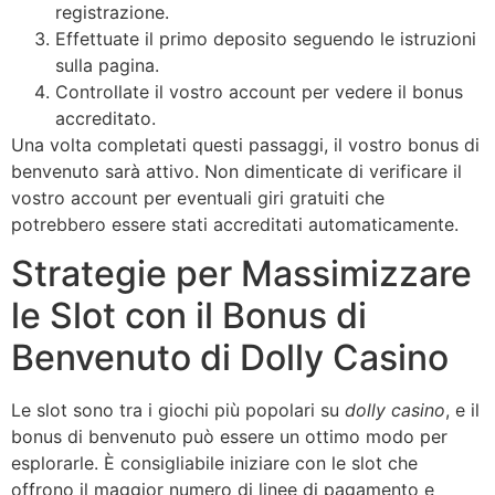
registrazione.
Effettuate il primo deposito seguendo le istruzioni
sulla pagina.
Controllate il vostro account per vedere il bonus
accreditato.
Una volta completati questi passaggi, il vostro bonus di
benvenuto sarà attivo. Non dimenticate di verificare il
vostro account per eventuali giri gratuiti che
potrebbero essere stati accreditati automaticamente.
Strategie per Massimizzare
le Slot con il Bonus di
Benvenuto di Dolly Casino
Le slot sono tra i giochi più popolari su
dolly casino
, e il
bonus di benvenuto può essere un ottimo modo per
esplorarle. È consigliabile iniziare con le slot che
offrono il maggior numero di linee di pagamento e