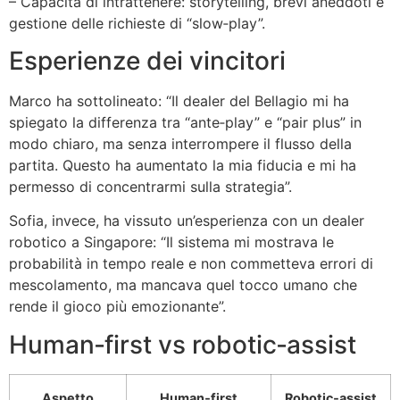
– Capacità di intrattenere: storytelling, brevi aneddoti e
gestione delle richieste di “slow‑play”.
Esperienze dei vincitori
Marco ha sottolineato: “Il dealer del Bellagio mi ha
spiegato la differenza tra “ante‑play” e “pair plus” in
modo chiaro, ma senza interrompere il flusso della
partita. Questo ha aumentato la mia fiducia e mi ha
permesso di concentrarmi sulla strategia”.
Sofia, invece, ha vissuto un’esperienza con un dealer
robotico a Singapore: “Il sistema mi mostrava le
probabilità in tempo reale e non commetteva errori di
mescolamento, ma mancava quel tocco umano che
rende il gioco più emozionante”.
Human‑first vs robotic‑assist
Aspetto
Human‑first
Robotic‑assist