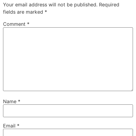
Your email address will not be published.
Required
fields are marked
*
Comment
*
Name
*
Email
*