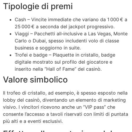
Tipologie di premi
Cash – Vincite immediate che variano da 1 000 € a
25 000 € a seconda del jackpot progressivo.
Viaggi – Pacchetti all‑inclusive a Las Vegas, Monte
Carlo o Dubai, spesso includenti volo di classe
business e soggiorno in suite.
Trofei e badge – Plaquette in cristallo, badge
digitale mostrato sul profilo del giocatore e
inserito nella “Hall of Fame” del casinò.
Valore simbolico
Il trofeo di cristallo, ad esempio, è spesso esposto nella
lobby del casinò, diventando un elemento di marketing
visivo. I vincitori ricevono anche un “VIP pass” che
consente l’accesso a tavoli riservati con limiti di puntata
più alti e a eventi esclusivi.