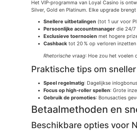
Het VIP‑programma van Loyal Casino is ontwor
Silver, Gold en Platinum. Elke upgrade brengt
Snellere uitbetalingen
(tot 1 uur voor P
Persoonlijke accountmanager
die 24/7 
Exclusieve toernooien
met hogere prize
Cashback
tot 20 % op verloren inzette
Rhetorische vraag
: Hoe zou het voelen 
Praktische tips om sneller
Speel regelmatig
: Dagelijkse inlogbonu
Focus op high‑roller spellen
: Grote inz
Gebruik de promoties
: Bonusacties gev
Betaalmethoden en snel
Beschikbare opties voor 