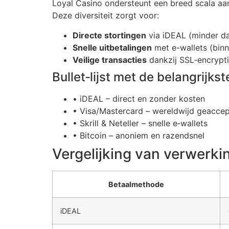
Loyal Casino ondersteunt een breed scala aan 
Deze diversiteit zorgt voor:
Directe stortingen
via iDEAL (minder da
Snelle uitbetalingen
met e-wallets (binn
Veilige transacties
dankzij SSL‑encrypti
Bullet‑lijst met de belangrijk
• iDEAL – direct en zonder kosten
• Visa/Mastercard – wereldwijd geacce
• Skrill & Neteller – snelle e‑wallets
• Bitcoin – anoniem en razendsnel
Vergelijking van verwerki
Betaalmethode
iDEAL