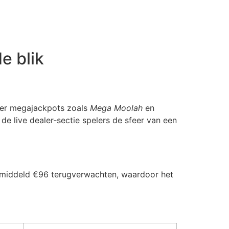
e blik
nder megajackpots zoals
Mega Moolah
en
 de live dealer‑sectie spelers de sfeer van een
e gemiddeld €96 terugverwachten, waardoor het