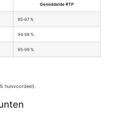
Gemiddelde RTP
95‑97 %
94‑98 %
95‑99 %
 % huisvoordeel).
punten