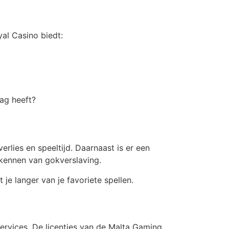
yal Casino biedt:
aag heeft?
rlies en speeltijd. Daarnaast is er een
rkennen van gokverslaving.
 je langer van je favoriete spellen.
ervices. De licenties van de Malta Gaming