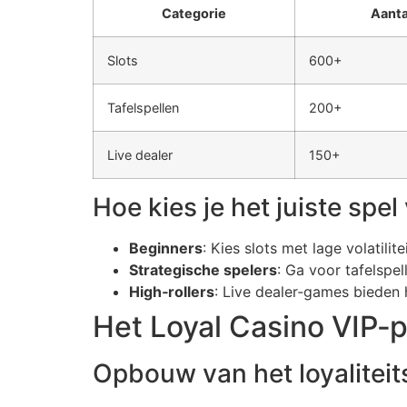
Categorie
Aanta
Slots
600+
Tafelspellen
200+
Live dealer
150+
Hoe kies je het juiste spel
Beginners
: Kies slots met lage volatilit
Strategische spelers
: Ga voor tafelspe
High‑rollers
: Live dealer‑games bieden 
Het Loyal Casino VIP‑
Opbouw van het loyalitei