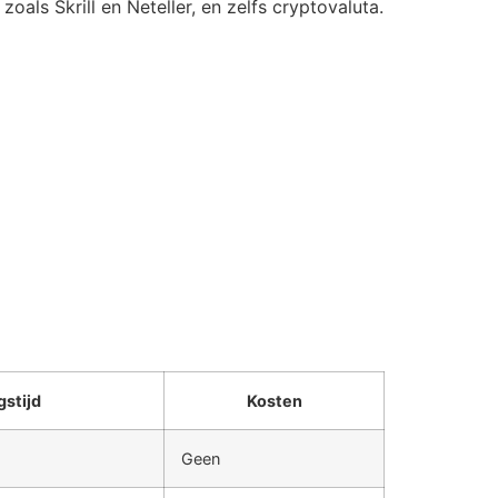
als Skrill en Neteller, en zelfs cryptovaluta.
gstijd
Kosten
Geen