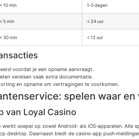
< 10 min
1‑3 dagen
< 5 min
< 24 uur
< 30 min
< 12 uur
ansacties
ifieerd voordat je een opname aanvraagt.
mieten vereisen vaak extra documentatie.
torting en opname om vertragingen te voorkomen.
antenservice: spelen waar en 
p van Loyal Casino
werkt soepel op zowel Android‑ als iOS‑apparaten. Alle spel
s op desktop. Daarnaast biedt de casino‑app push‑meldinge