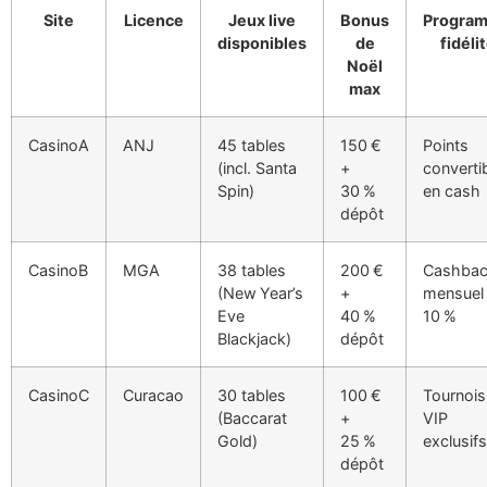
Site
Licence
Jeux live
Bonus
Progra
disponibles
de
fidéli
Noël
max
CasinoA
ANJ
45 tables
150 €
Points
(incl. Santa
+
converti
Spin)
30 %
en cash
dépôt
CasinoB
MGA
38 tables
200 €
Cashba
(New Year’s
+
mensuel
Eve
40 %
10 %
Blackjack)
dépôt
CasinoC
Curacao
30 tables
100 €
Tournois
(Baccarat
+
VIP
Gold)
25 %
exclusifs
dépôt