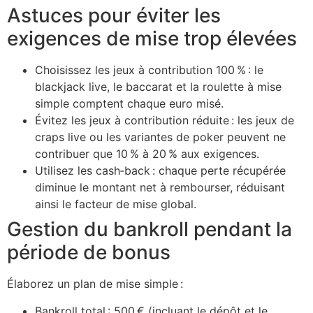
Astuces pour éviter les
exigences de mise trop élevées
Choisissez les jeux à contribution 100 % : le
blackjack live, le baccarat et la roulette à mise
simple comptent chaque euro misé.
Évitez les jeux à contribution réduite : les jeux de
craps live ou les variantes de poker peuvent ne
contribuer que 10 % à 20 % aux exigences.
Utilisez les cash‑back : chaque perte récupérée
diminue le montant net à rembourser, réduisant
ainsi le facteur de mise global.
Gestion du bankroll pendant la
période de bonus
Élaborez un plan de mise simple :
Bankroll total : 500 € (incluant le dépôt et le