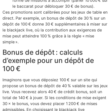
forme de missions à accomplir (parier 10 000 € sur
le baccarat pour débloquer 30 € de bonus).
Ces promotions sont calibrées pour les jeux de table en
direct. Par exemple, un bonus de dépôt de 30 % sur un
dépôt de 100 € donne 30 € supplémentaires à miser sur
le blackjack live, où la contribution aux exigences de
mise peut atteindre 100 % grâce à la règle « mise
simple ».
Bonus de dépôt : calculs
d’exemple pour un dépôt de
100 €
Imaginons que vous déposiez 100 € sur un site qui
propose un bonus de dépôt de 40 % valable sur les jeux
live. Vous recevez alors 40 € de crédit bonus, soit un
total de 140 € à jouer. Si les conditions de mise exigent
30 × le bonus, vous devez placer 1 200 € de mises
admissibles. En choisissant le blackjack live