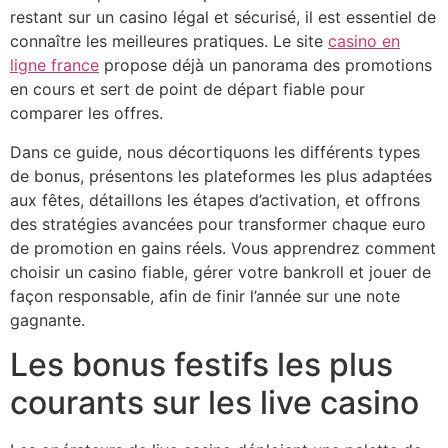
restant sur un casino légal et sécurisé, il est essentiel de
connaître les meilleures pratiques. Le site
casino en
ligne france
propose déjà un panorama des promotions
en cours et sert de point de départ fiable pour
comparer les offres.
Dans ce guide, nous décortiquons les différents types
de bonus, présentons les plateformes les plus adaptées
aux fêtes, détaillons les étapes d’activation, et offrons
des stratégies avancées pour transformer chaque euro
de promotion en gains réels. Vous apprendrez comment
choisir un casino fiable, gérer votre bankroll et jouer de
façon responsable, afin de finir l’année sur une note
gagnante.
Les bonus festifs les plus
courants sur les live casino