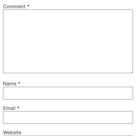
Comment
*
Name
*
Email
*
Website