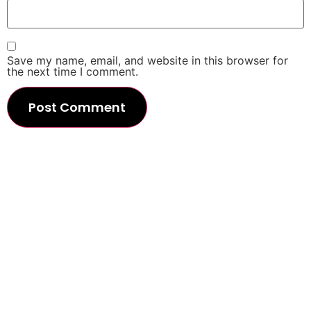
Save my name, email, and website in this browser for
the next time I comment.