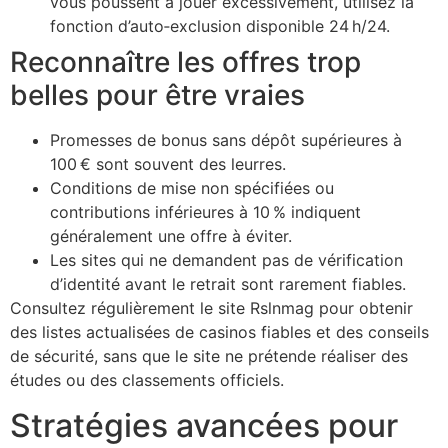
vous poussent à jouer excessivement, utilisez la
fonction d’auto‑exclusion disponible 24 h/24.
Reconnaître les offres trop
belles pour être vraies
Promesses de bonus sans dépôt supérieures à
100 € sont souvent des leurres.
Conditions de mise non spécifiées ou
contributions inférieures à 10 % indiquent
généralement une offre à éviter.
Les sites qui ne demandent pas de vérification
d’identité avant le retrait sont rarement fiables.
Consultez régulièrement le site Rslnmag pour obtenir
des listes actualisées de casinos fiables et des conseils
de sécurité, sans que le site ne prétende réaliser des
études ou des classements officiels.
Stratégies avancées pour