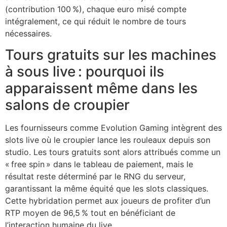
(contribution 100 %), chaque euro misé compte
intégralement, ce qui réduit le nombre de tours
nécessaires.
Tours gratuits sur les machines
à sous live : pourquoi ils
apparaissent même dans les
salons de croupier
Les fournisseurs comme Evolution Gaming intègrent des
slots live où le croupier lance les rouleaux depuis son
studio. Les tours gratuits sont alors attribués comme un
« free spin » dans le tableau de paiement, mais le
résultat reste déterminé par le RNG du serveur,
garantissant la même équité que les slots classiques.
Cette hybridation permet aux joueurs de profiter d’un
RTP moyen de 96,5 % tout en bénéficiant de
l’interaction humaine du live.