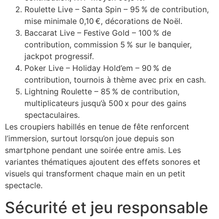
Roulette Live – Santa Spin – 95 % de contribution,
mise minimale 0,10 €, décorations de Noël.
Baccarat Live – Festive Gold – 100 % de
contribution, commission 5 % sur le banquier,
jackpot progressif.
Poker Live – Holiday Hold’em – 90 % de
contribution, tournois à thème avec prix en cash.
Lightning Roulette – 85 % de contribution,
multiplicateurs jusqu’à 500 x pour des gains
spectaculaires.
Les croupiers habillés en tenue de fête renforcent
l’immersion, surtout lorsqu’on joue depuis son
smartphone pendant une soirée entre amis. Les
variantes thématiques ajoutent des effets sonores et
visuels qui transforment chaque main en un petit
spectacle.
Sécurité et jeu responsable