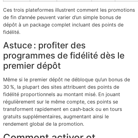
Ces trois plateformes illustrent comment les promotions
de fin d’année peuvent varier d’un simple bonus de
dépôt à un package complet incluant des points de
fidélité.
Astuce : profiter des
programmes de fidélité dès le
premier dépôt
Même si le premier dépôt ne débloque qu’un bonus de
30 %, la plupart des sites attribuent des points de
fidélité proportionnels au montant misé. En jouant
régulièrement sur le même compte, ces points se
transforment rapidement en cash‑back ou en tours
gratuits supplémentaires, augmentant ainsi le
rendement global de la promotion.
Comment activer et