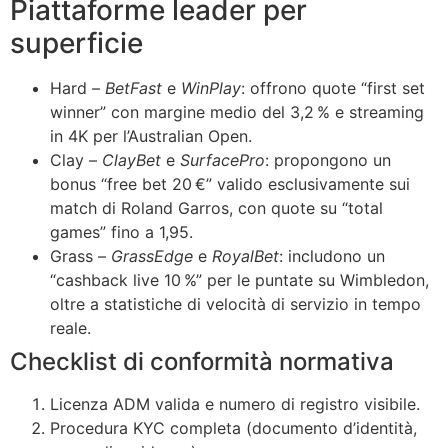
Piattaforme leader per
superficie
Hard –
BetFast
e
WinPlay
: offrono quote “first set
winner” con margine medio del 3,2 % e streaming
in 4K per l’Australian Open.
Clay –
ClayBet
e
SurfacePro
: propongono un
bonus “free bet 20 €” valido esclusivamente sui
match di Roland Garros, con quote su “total
games” fino a 1,95.
Grass –
GrassEdge
e
RoyalBet
: includono un
“cashback live 10 %” per le puntate su Wimbledon,
oltre a statistiche di velocità di servizio in tempo
reale.
Checklist di conformità normativa
Licenza ADM valida e numero di registro visibile.
Procedura KYC completa (documento d’identità,