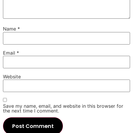
Name
*
Email
*
Website
Save my name, email, and website in this browser for
the next time I comment.