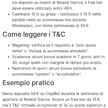
tre depositi su match di Roland Garros; il free bet
deve essere utilizzato entro 48 h.
Cashback 15 % su grass – restituisce il 15 % delle
perdite nette su scommesse live durante
Wimbledon, con limite settimanale di 50 €.
Come leggere i T&C
Wagering: verifica se il requisito è “solo quote
nette” o “incluse le scommesse annullate”.
Scadenza: alcuni bonus scadono in 7 giorni, altri in
30; scegli quelli con margine di tempo più ampio.
Restrizioni di sport: alcuni bonus escludono le
scommesse “system” o “accumulator”.
Esempio pratico
Maria deposita 50 € su
ClayBet
durante la settimana di
apertura di Roland Garros. Riceve un free bet da 15 €,
ma il T&C richiede un turnover di 3x su quote superiori a