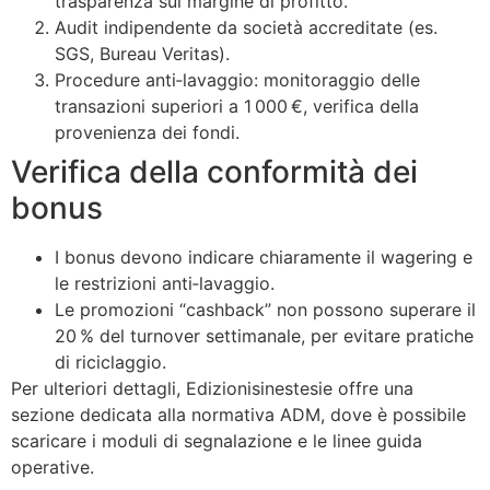
trasparenza sul margine di profitto.
Audit indipendente da società accreditate (es.
SGS, Bureau Veritas).
Procedure anti‑lavaggio: monitoraggio delle
transazioni superiori a 1 000 €, verifica della
provenienza dei fondi.
Verifica della conformità dei
bonus
I bonus devono indicare chiaramente il wagering e
le restrizioni anti‑lavaggio.
Le promozioni “cashback” non possono superare il
20 % del turnover settimanale, per evitare pratiche
di riciclaggio.
Per ulteriori dettagli, Edizionisinestesie offre una
sezione dedicata alla normativa ADM, dove è possibile
scaricare i moduli di segnalazione e le linee guida
operative.