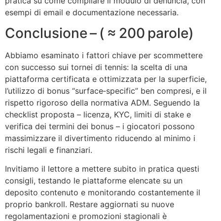
pratica su come compilare il modulo di denuncia, con
esempi di email e documentazione necessaria.
Conclusione – ( ≈ 200 parole)
Abbiamo esaminato i fattori chiave per scommettere
con successo sui tornei di tennis: la scelta di una
piattaforma certificata e ottimizzata per la superficie,
l’utilizzo di bonus “surface‑specific” ben compresi, e il
rispetto rigoroso della normativa ADM. Seguendo la
checklist proposta – licenza, KYC, limiti di stake e
verifica dei termini dei bonus – i giocatori possono
massimizzare il divertimento riducendo al minimo i
rischi legali e finanziari.
Invitiamo il lettore a mettere subito in pratica questi
consigli, testando le piattaforme elencate su un
deposito contenuto e monitorando costantemente il
proprio bankroll. Restare aggiornati su nuove
regolamentazioni e promozioni stagionali è