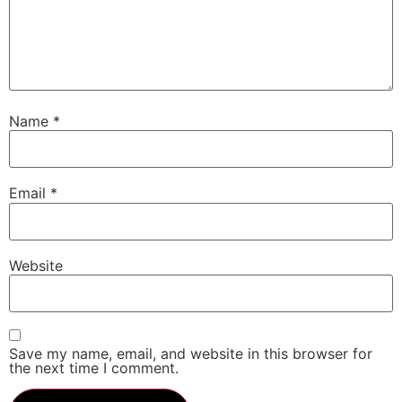
Name
*
Email
*
Website
Save my name, email, and website in this browser for
the next time I comment.