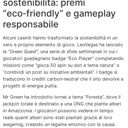
sostenibilità: premi
“eco‑friendly” e gameplay
responsabile
Alcuni casinò hanno trasformato la sostenibilità in un
vero e proprio elemento di gioco. LeoVegas ha lanciato
la “Green Quest”, una serie di sfide settimanali in cui i
giocatori guadagnano badge “Eco Player” completando
missioni come “gioca 50 spin su slot a tema natura” o
“condividi un post su iniziative ambientali”. I badge si
traducono in crediti carbon‑neutral che il sito devolve a
progetti di energia pulita.
Mr Green ha introdotto tornei a tema “Foresta”, dove il
jackpot totale è destinato a una ONG che pianta alberi
in Amazzonia. I giocatori possono vedere in tempo
reale quanti alberi sono stati piantati grazie al loro
wagering, creando un legame emotivo con la causa.