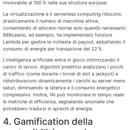
rinnovabile al 100 % nelle sue strutture europee.
La virtualizzazione e il serverless computing riducono
drasticamente il numero di macchine attive,
consentendo di allocare risorse solo quando necessario.
888casino, ad esempio, ha implementato funzioni
Lambda per gestire le richieste di payout, abbattendo il
consumo di energia per transazione del 22 %.
L’intelligenza artificiale entra in gioco ottimizzando il
carico di lavoro. Algoritmi predittivi analizzano i picchi
di traffico (come durante i tornei di slot a jackpot) e
ridistribuiscono dinamicamente i carichi su server meno
saturi, diminuendo la latenza e il consumo energetico
complessivo. Inoltre, l’AI può monitorare in tempo reale
le metriche di efficienza, segnalando anomalie che
potrebbero tradursi in sprechi di energia.
4. Gamification della