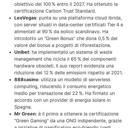
obiettivo del 100 % entro il 2027. Ha ottenuto la
certificazione Carbon Trust Standard.
LeoVegas
: punta su una piattaforma cloud ibrida,
con server situati in data‑center certificati Tier 4 e
alimentati al 90 % da eolico scandinavo. Ha
introdotto un “Green Bonus” che dona 0,5 % del
valore del bonus a progetti di riforestazione.
Unibet
: ha implementato un sistema di waste
management che ricicla il 65 % dei componenti
hardware obsoleti. Il suo report evidenzia una
riduzione del 12 % delle emissioni rispetto al 2021.
888casino
: utilizza un modello di serverless
computing, riducendo il consumo energetico
medio per transazione del 22 %. Ha firmato un
accordo con un provider di energia solare in
Spagna.
Mr Green
: è il primo a ottenere la certificazione
“Green Gaming” da una ONG indipendente, grazie
a iniziative di gamification eco‑friendly (vedi