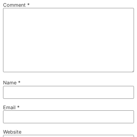
Comment
*
Name
*
Email
*
Website