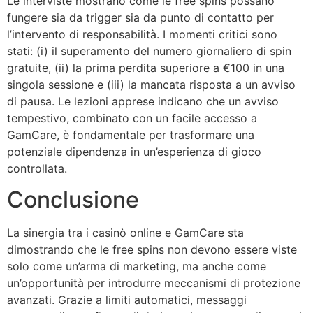
Le interviste mostrano come le free spins possano
fungere sia da trigger sia da punto di contatto per
l’intervento di responsabilità. I momenti critici sono
stati: (i) il superamento del numero giornaliero di spin
gratuite, (ii) la prima perdita superiore a €100 in una
singola sessione e (iii) la mancata risposta a un avviso
di pausa. Le lezioni apprese indicano che un avviso
tempestivo, combinato con un facile accesso a
GamCare, è fondamentale per trasformare una
potenziale dipendenza in un’esperienza di gioco
controllata.
Conclusione
La sinergia tra i casinò online e GamCare sta
dimostrando che le free spins non devono essere viste
solo come un’arma di marketing, ma anche come
un’opportunità per introdurre meccanismi di protezione
avanzati. Grazie a limiti automatici, messaggi