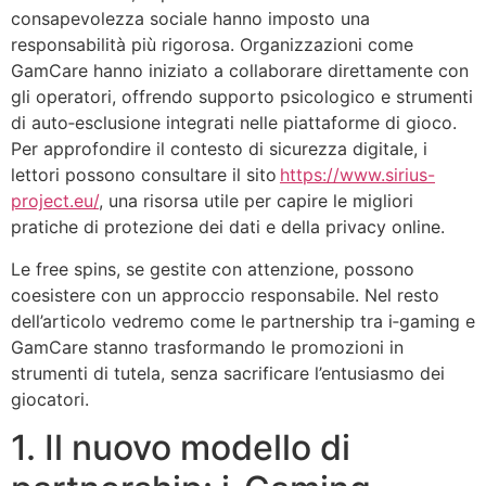
consapevolezza sociale hanno imposto una
responsabilità più rigorosa. Organizzazioni come
GamCare hanno iniziato a collaborare direttamente con
gli operatori, offrendo supporto psicologico e strumenti
di auto‑esclusione integrati nelle piattaforme di gioco.
Per approfondire il contesto di sicurezza digitale, i
lettori possono consultare il sito
https://www.sirius-
project.eu/
, una risorsa utile per capire le migliori
pratiche di protezione dei dati e della privacy online.
Le free spins, se gestite con attenzione, possono
coesistere con un approccio responsabile. Nel resto
dell’articolo vedremo come le partnership tra i‑gaming e
GamCare stanno trasformando le promozioni in
strumenti di tutela, senza sacrificare l’entusiasmo dei
giocatori.
1. Il nuovo modello di