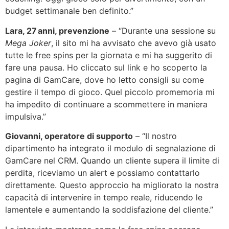
budget settimanale ben definito.”
Lara, 27 anni, prevenzione
– “Durante una sessione su
Mega Joker
, il sito mi ha avvisato che avevo già usato
tutte le free spins per la giornata e mi ha suggerito di
fare una pausa. Ho cliccato sul link e ho scoperto la
pagina di GamCare, dove ho letto consigli su come
gestire il tempo di gioco. Quel piccolo promemoria mi
ha impedito di continuare a scommettere in maniera
impulsiva.”
Giovanni, operatore di supporto
– “Il nostro
dipartimento ha integrato il modulo di segnalazione di
GamCare nel CRM. Quando un cliente supera il limite di
perdita, riceviamo un alert e possiamo contattarlo
direttamente. Questo approccio ha migliorato la nostra
capacità di intervenire in tempo reale, riducendo le
lamentele e aumentando la soddisfazione del cliente.”