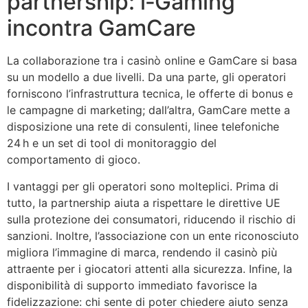
partnership: i‑Gaming
incontra GamCare
La collaborazione tra i casinò online e GamCare si basa
su un modello a due livelli. Da una parte, gli operatori
forniscono l’infrastruttura tecnica, le offerte di bonus e
le campagne di marketing; dall’altra, GamCare mette a
disposizione una rete di consulenti, linee telefoniche
24 h e un set di tool di monitoraggio del
comportamento di gioco.
I vantaggi per gli operatori sono molteplici. Prima di
tutto, la partnership aiuta a rispettare le direttive UE
sulla protezione dei consumatori, riducendo il rischio di
sanzioni. Inoltre, l’associazione con un ente riconosciuto
migliora l’immagine di marca, rendendo il casinò più
attraente per i giocatori attenti alla sicurezza. Infine, la
disponibilità di supporto immediato favorisce la
fidelizzazione: chi sente di poter chiedere aiuto senza