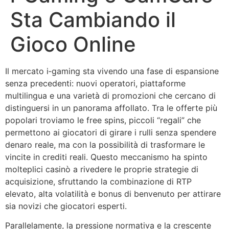
Sta Cambiando il
Gioco Online
Il mercato i‑gaming sta vivendo una fase di espansione
senza precedenti: nuovi operatori, piattaforme
multilingua e una varietà di promozioni che cercano di
distinguersi in un panorama affollato. Tra le offerte più
popolari troviamo le free spins, piccoli “regali” che
permettono ai giocatori di girare i rulli senza spendere
denaro reale, ma con la possibilità di trasformare le
vincite in crediti reali. Questo meccanismo ha spinto
molteplici casinò a rivedere le proprie strategie di
acquisizione, sfruttando la combinazione di RTP
elevato, alta volatilità e bonus di benvenuto per attirare
sia novizi che giocatori esperti.
Parallelamente, la pressione normativa e la crescente