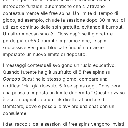
introdotto funzioni automatiche che si attivano
contestualmente alle free spins. Un limite di tempo di
gioco, ad esempio, chiude la sessione dopo 30 minuti di
utilizzo continuo delle spin gratuite, evitando il burnout.
Un altro meccanismo è il “loss cap”: se il giocatore
perde più di €50 durante la promozione, le spin
successive vengono bloccate finché non viene
impostato un nuovo limite di deposito.
I messaggi contestuali svolgono un ruolo educativo.
Quando l’utente ha già usufruito di 5 free spins su
Gonzo’s Quest
nello stesso giorno, compare una
notifica: “Hai già ricevuto 5 free spins oggi. Considera
una pausa o imposta un limite di perdita.” Questo avviso
è accompagnato da un link diretto al portale di
GamCare, dove è possibile avviare una chat con un
consulente.
I dati raccolti dalle sessioni di free spins vengono inviati