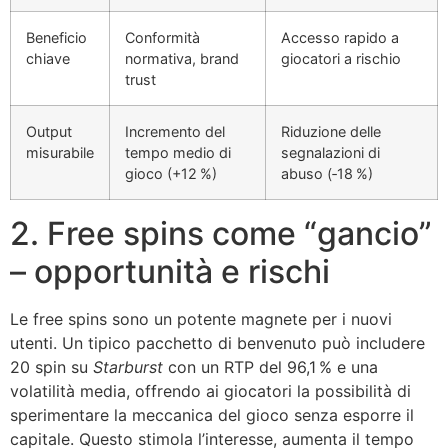
Beneficio
Conformità
Accesso rapido a
chiave
normativa, brand
giocatori a rischio
trust
Output
Incremento del
Riduzione delle
misurabile
tempo medio di
segnalazioni di
gioco (+12 %)
abuso (‑18 %)
2. Free spins come “gancio”
– opportunità e rischi
Le free spins sono un potente magnete per i nuovi
utenti. Un tipico pacchetto di benvenuto può includere
20 spin su
Starburst
con un RTP del 96,1 % e una
volatilità media, offrendo ai giocatori la possibilità di
sperimentare la meccanica del gioco senza esporre il
capitale. Questo stimola l’interesse, aumenta il tempo