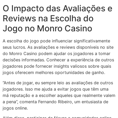
O Impacto das Avaliações e
Reviews na Escolha do
Jogo no Monro Casino
A escolha do jogo pode influenciar significativamente
seus lucros. As avaliações e reviews disponíveis no site
do Monro Casino podem ajudar os jogadores a tomar
decisões informadas. Conhecer a experiência de outros
jogadores pode fornecer insights valiosos sobre quais
jogos oferecem melhores oportunidades de ganho.
“Antes de jogar, eu sempre leio as avaliações de outros
jogadores. Isso me ajuda a evitar jogos que têm uma
má reputação e a escolher aqueles que realmente valem
a pena”, comenta Fernando Ribeiro, um entusiasta de
jogos online.