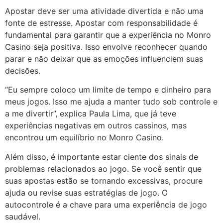
Apostar deve ser uma atividade divertida e não uma
fonte de estresse. Apostar com responsabilidade é
fundamental para garantir que a experiência no Monro
Casino seja positiva. Isso envolve reconhecer quando
parar e não deixar que as emoções influenciem suas
decisões.
“Eu sempre coloco um limite de tempo e dinheiro para
meus jogos. Isso me ajuda a manter tudo sob controle e
a me divertir”, explica Paula Lima, que já teve
experiências negativas em outros cassinos, mas
encontrou um equilíbrio no Monro Casino.
Além disso, é importante estar ciente dos sinais de
problemas relacionados ao jogo. Se você sentir que
suas apostas estão se tornando excessivas, procure
ajuda ou revise suas estratégias de jogo. O
autocontrole é a chave para uma experiência de jogo
saudável.