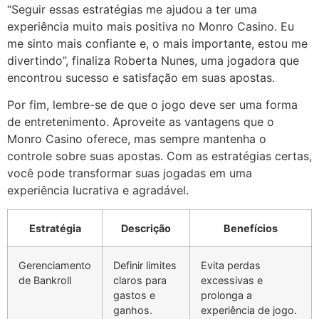
“Seguir essas estratégias me ajudou a ter uma
experiência muito mais positiva no Monro Casino. Eu
me sinto mais confiante e, o mais importante, estou me
divertindo”, finaliza Roberta Nunes, uma jogadora que
encontrou sucesso e satisfação em suas apostas.
Por fim, lembre-se de que o jogo deve ser uma forma
de entretenimento. Aproveite as vantagens que o
Monro Casino oferece, mas sempre mantenha o
controle sobre suas apostas. Com as estratégias certas,
você pode transformar suas jogadas em uma
experiência lucrativa e agradável.
Estratégia
Descrição
Benefícios
Gerenciamento
Definir limites
Evita perdas
de Bankroll
claros para
excessivas e
gastos e
prolonga a
ganhos.
experiência de jogo.