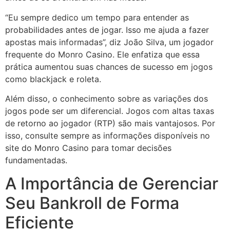
“Eu sempre dedico um tempo para entender as
probabilidades antes de jogar. Isso me ajuda a fazer
apostas mais informadas”, diz João Silva, um jogador
frequente do Monro Casino. Ele enfatiza que essa
prática aumentou suas chances de sucesso em jogos
como blackjack e roleta.
Além disso, o conhecimento sobre as variações dos
jogos pode ser um diferencial. Jogos com altas taxas
de retorno ao jogador (RTP) são mais vantajosos. Por
isso, consulte sempre as informações disponíveis no
site do Monro Casino para tomar decisões
fundamentadas.
A Importância de Gerenciar
Seu Bankroll de Forma
Eficiente