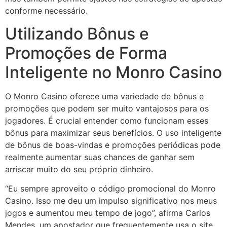
conforme necessário.
Utilizando Bônus e
Promoções de Forma
Inteligente no Monro Casino
O Monro Casino oferece uma variedade de bônus e
promoções que podem ser muito vantajosos para os
jogadores. É crucial entender como funcionam esses
bônus para maximizar seus benefícios. O uso inteligente
de bônus de boas-vindas e promoções periódicas pode
realmente aumentar suas chances de ganhar sem
arriscar muito do seu próprio dinheiro.
“Eu sempre aproveito o código promocional do Monro
Casino. Isso me deu um impulso significativo nos meus
jogos e aumentou meu tempo de jogo”, afirma Carlos
Mendes, um apostador que frequentemente usa o site