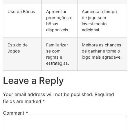
Uso de Bônus
Aproveitar
Aumenta o tempo
promoções e
de jogo sem
bônus
investimento
disponíveis.
adicional.
Estudo de
Familiarizar-
Melhora as chances
Jogos
se com
de ganhar e torna o
regras e
jogo mais agradável.
estratégias.
Leave a Reply
Your email address will not be published.
Required
fields are marked
*
Comment
*