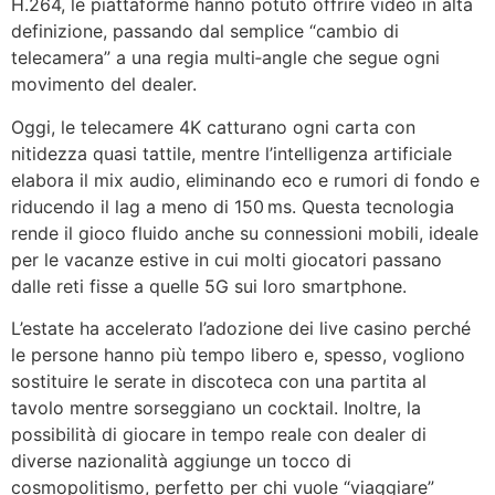
H.264, le piattaforme hanno potuto offrire video in alta
definizione, passando dal semplice “cambio di
telecamera” a una regia multi‑angle che segue ogni
movimento del dealer.
Oggi, le telecamere 4K catturano ogni carta con
nitidezza quasi tattile, mentre l’intelligenza artificiale
elabora il mix audio, eliminando eco e rumori di fondo e
riducendo il lag a meno di 150 ms. Questa tecnologia
rende il gioco fluido anche su connessioni mobili, ideale
per le vacanze estive in cui molti giocatori passano
dalle reti fisse a quelle 5G sui loro smartphone.
L’estate ha accelerato l’adozione dei live casino perché
le persone hanno più tempo libero e, spesso, vogliono
sostituire le serate in discoteca con una partita al
tavolo mentre sorseggiano un cocktail. Inoltre, la
possibilità di giocare in tempo reale con dealer di
diverse nazionalità aggiunge un tocco di
cosmopolitismo, perfetto per chi vuole “viaggiare”