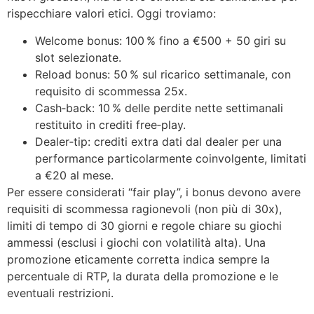
rispecchiare valori etici. Oggi troviamo:
Welcome bonus: 100 % fino a €500 + 50 giri su
slot selezionate.
Reload bonus: 50 % sul ricarico settimanale, con
requisito di scommessa 25x.
Cash‑back: 10 % delle perdite nette settimanali
restituito in crediti free‑play.
Dealer‑tip: crediti extra dati dal dealer per una
performance particolarmente coinvolgente, limitati
a €20 al mese.
Per essere considerati “fair play”, i bonus devono avere
requisiti di scommessa ragionevoli (non più di 30x),
limiti di tempo di 30 giorni e regole chiare su giochi
ammessi (esclusi i giochi con volatilità alta). Una
promozione eticamente corretta indica sempre la
percentuale di RTP, la durata della promozione e le
eventuali restrizioni.