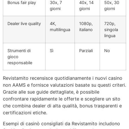
Bonus fair play
30x, 7
40x, 14
50x, 30
giorni
giorni
giorni
Dealer live quality
4K,
1080p,
720p,
multilingua
italiano
singola
lingua
Strumenti di
Sì
Parziali
No
gioco
responsabile
Revistamito recensisce quotidianamente i nuovi casino
non AAMS e fornisce valutazioni basate su questi criteri.
Grazie alle sue guide dettagliate, è possibile
confrontare rapidamente le offerte e scegliere un sito
che combina dealer di alta qualità, bonus trasparenti e
certificazioni etiche.
Esempi di casinò consigliati da Revistamito includono