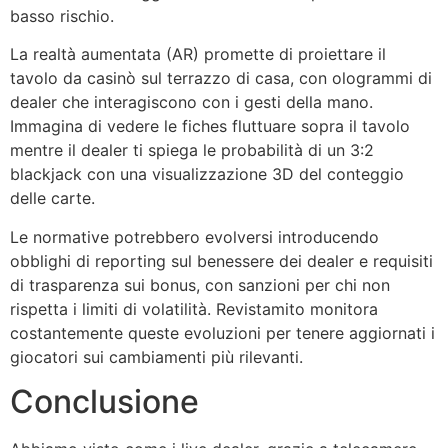
basso rischio.
La realtà aumentata (AR) promette di proiettare il
tavolo da casinò sul terrazzo di casa, con ologrammi di
dealer che interagiscono con i gesti della mano.
Immagina di vedere le fiches fluttuare sopra il tavolo
mentre il dealer ti spiega le probabilità di un 3:2
blackjack con una visualizzazione 3D del conteggio
delle carte.
Le normative potrebbero evolversi introducendo
obblighi di reporting sul benessere dei dealer e requisiti
di trasparenza sui bonus, con sanzioni per chi non
rispetta i limiti di volatilità. Revistamito monitora
costantemente queste evoluzioni per tenere aggiornati i
giocatori sui cambiamenti più rilevanti.
Conclusione