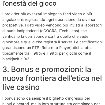
l’onestà del gioco
I provider più avanzati impiegano feed video a più
angolazioni, registrando ogni operazione da diverse
prospettive. I dati video vengono poi inviati a laboratori
di audit indipendenti (eCOGRA, iTech Labs) che
verificano la corrispondenza tra quello che vede il
giocatore e quello che registra il server. Le certificazioni
garantiscono un RTP (Return to Player) dichiarato,
tipicamente tra il 96 % e il 99 % per giochi come il
blackjack a 3:2.
3. Bonus e promozioni: la
nuova frontiera dell’etica nel
live casino
I bonus sono da sempre il biglietto d’ingresso per i
nuovi giocatori, ma la loro struttura sta cambiando per