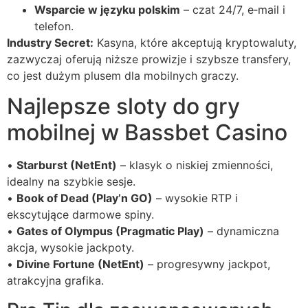
Wsparcie w języku polskim
– czat 24/7, e‑mail i
telefon.
Industry Secret:
Kasyna, które akceptują kryptowaluty,
zazwyczaj oferują niższe prowizje i szybsze transfery,
co jest dużym plusem dla mobilnych graczy.
Najlepsze sloty do gry
mobilnej w Bassbet Casino
•
Starburst (NetEnt)
– klasyk o niskiej zmienności,
idealny na szybkie sesje.
•
Book of Dead (Play’n GO)
– wysokie RTP i
ekscytujące darmowe spiny.
•
Gates of Olympus (Pragmatic Play)
– dynamiczna
akcja, wysokie jackpoty.
•
Divine Fortune (NetEnt)
– progresywny jackpot,
atrakcyjna grafika.