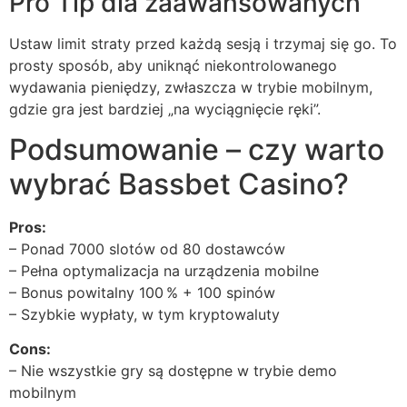
Pro Tip dla zaawansowanych
Ustaw limit straty przed każdą sesją i trzymaj się go. To
prosty sposób, aby uniknąć niekontrolowanego
wydawania pieniędzy, zwłaszcza w trybie mobilnym,
gdzie gra jest bardziej „na wyciągnięcie ręki”.
Podsumowanie – czy warto
wybrać Bassbet Casino?
Pros:
– Ponad 7000 slotów od 80 dostawców
– Pełna optymalizacja na urządzenia mobilne
– Bonus powitalny 100 % + 100 spinów
– Szybkie wypłaty, w tym kryptowaluty
Cons:
– Nie wszystkie gry są dostępne w trybie demo
mobilnym