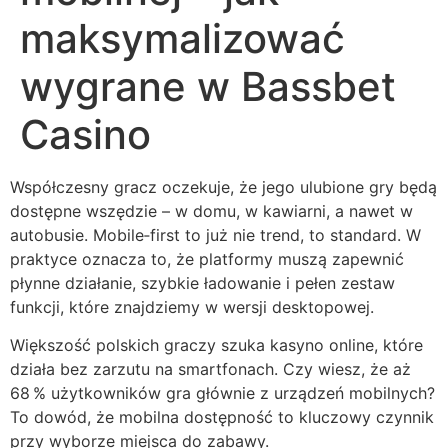
maksymalizować
wygrane w Bassbet
Casino
Współczesny gracz oczekuje, że jego ulubione gry będą
dostępne wszędzie – w domu, w kawiarni, a nawet w
autobusie. Mobile‑first to już nie trend, to standard. W
praktyce oznacza to, że platformy muszą zapewnić
płynne działanie, szybkie ładowanie i pełen zestaw
funkcji, które znajdziemy w wersji desktopowej.
Większość polskich graczy szuka kasyno online, które
działa bez zarzutu na smartfonach. Czy wiesz, że aż
68 % użytkowników gra głównie z urządzeń mobilnych?
To dowód, że mobilna dostępność to kluczowy czynnik
przy wyborze miejsca do zabawy.