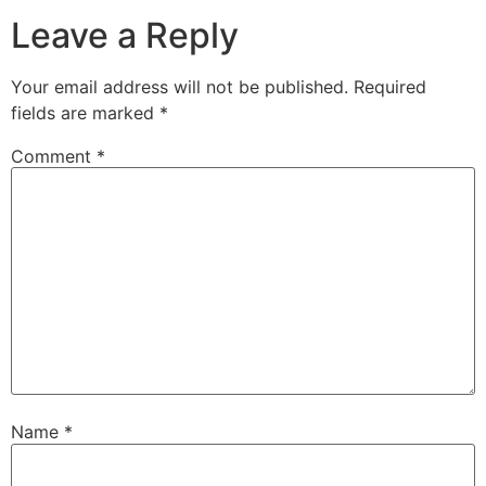
Leave a Reply
Your email address will not be published.
Required
fields are marked
*
Comment
*
Name
*