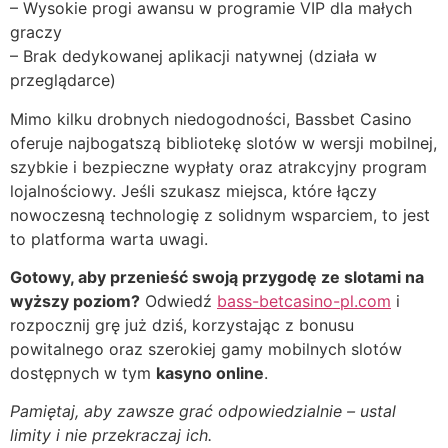
– Wysokie progi awansu w programie VIP dla małych
graczy
– Brak dedykowanej aplikacji natywnej (działa w
przeglądarce)
Mimo kilku drobnych niedogodności, Bassbet Casino
oferuje najbogatszą bibliotekę slotów w wersji mobilnej,
szybkie i bezpieczne wypłaty oraz atrakcyjny program
lojalnościowy. Jeśli szukasz miejsca, które łączy
nowoczesną technologię z solidnym wsparciem, to jest
to platforma warta uwagi.
Gotowy, aby przenieść swoją przygodę ze slotami na
wyższy poziom?
Odwiedź
bass-betcasino-pl.com
i
rozpocznij grę już dziś, korzystając z bonusu
powitalnego oraz szerokiej gamy mobilnych slotów
dostępnych w tym
kasyno online
.
Pamiętaj, aby zawsze grać odpowiedzialnie – ustal
limity i nie przekraczaj ich.