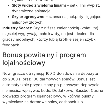
Sloty wideo z wieloma liniami
– setki linii wypłat,
dynamiczne animacje.
Gry progresywne
– szansa na jackpoty sięgające
milionów złotych.
Industry Secret:
Gry z niższą zmiennością (volatility)
częściej wygrywają małe kwoty, co jest idealne dla
graczy mobilnych, którzy lubią krótkie sesje i szybki
feedback.
Bonus powitalny i program
lojalnościowy
Nowi gracze otrzymują 100 % doładowania depozytu
do 2000 zł oraz 100 darmowych spinów. Bonus jest
automatycznie przydzielany po pierwszym depozycie –
nie musisz wpisywać kodu. Dodatkowo, Bassbet Casino
prowadzi program lojalnościowy, w którym punkty
wymieniasz na darmowe spiny, cashback lub