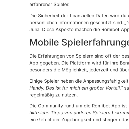
erfahrener Spieler.
Die Sicherheit der finanziellen Daten wird du
persönlichen Informationen geschützt sind.
„I
Julia. Diese Aspekte machen die Romibet App 
Mobile Spielerfahrunge
Die Erfahrungen von Spielern sind oft der be
App gegeben. Die Plattform wird für ihre Ben
besonders die Möglichkeit, jederzeit und übera
Einige Spieler heben die Anpassungsfähigkei
Handy. Das ist für mich ein großer Vorteil,“
sa
regelmäßig zu nutzen.
Die Community rund um die Romibet App ist eb
hilfreiche Tipps von anderen Spielern bekomm
ein Gefühl der Zugehörigkeit und steigern da