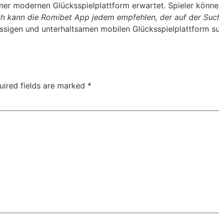
ner modernen Glücksspielplattform erwartet. Spieler können
ch kann die Romibet App jedem empfehlen, der auf der Suche
ssigen und unterhaltsamen mobilen Glücksspielplattform su
uired fields are marked
*