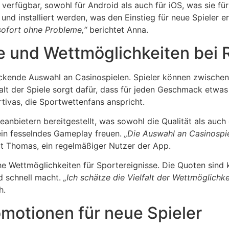
verfügbar, sowohl für Android als auch für iOS, was sie fü
nd installiert werden, was den Einstieg für neue Spieler er
 sofort ohne Probleme,“
berichtet Anna.
le und Wettmöglichkeiten bei
ckende Auswahl an Casinospielen. Spieler können zwischen 
lt der Spiele sorgt dafür, dass für jeden Geschmack etwas d
tivas, die Sportwettenfans anspricht.
bietern bereitgestellt, was sowohl die Qualität als auch di
 ein fesselndes Gameplay freuen.
„Die Auswahl an Casinospiel
t Thomas, ein regelmäßiger Nutzer der App.
e Wettmöglichkeiten für Sportereignisse. Die Quoten sind 
nd schnell macht.
„Ich schätze die Vielfalt der Wettmöglichk
h.
omotionen für neue Spieler