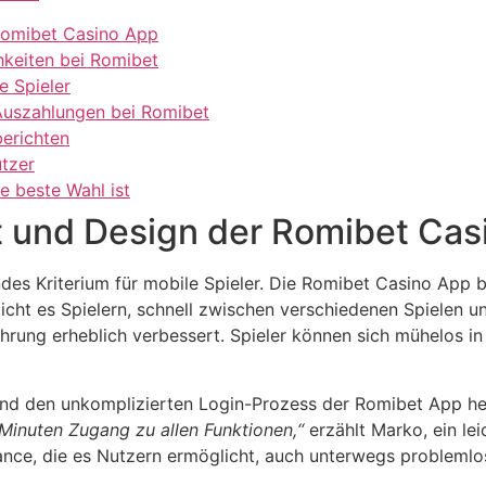
 Romibet Casino App
hkeiten bei Romibet
e Spieler
Auszahlungen bei Romibet
berichten
tzer
e beste Wahl ist
t und Design der Romibet Cas
ndes Kriterium für mobile Spieler. Die Romibet Casino App b
licht es Spielern, schnell zwischen verschiedenen Spielen 
fahrung erheblich verbessert. Spieler können sich mühelos i
und den unkomplizierten Login-Prozess der Romibet App 
n Minuten Zugang zu allen Funktionen,“
erzählt Marko, ein lei
nce, die es Nutzern ermöglicht, auch unterwegs problemlos