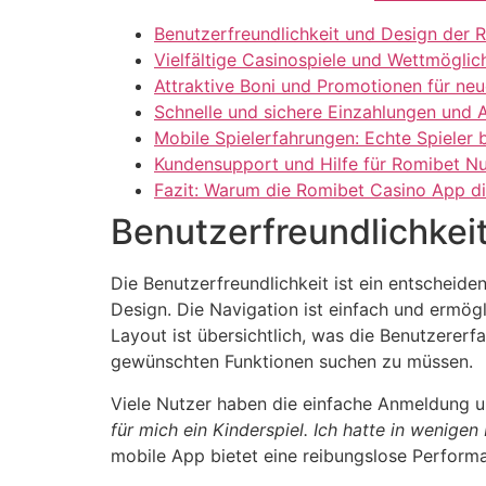
Benutzerfreundlichkeit und Design der
Vielfältige Casinospiele und Wettmöglic
Attraktive Boni und Promotionen für neu
Schnelle und sichere Einzahlungen und 
Mobile Spielerfahrungen: Echte Spieler 
Kundensupport und Hilfe für Romibet Nu
Fazit: Warum die Romibet Casino App di
Benutzerfreundlichkei
Die Benutzerfreundlichkeit ist ein entscheide
Design. Die Navigation ist einfach und ermög
Layout ist übersichtlich, was die Benutzerer
gewünschten Funktionen suchen zu müssen.
Viele Nutzer haben die einfache Anmeldung 
für mich ein Kinderspiel. Ich hatte in wenige
mobile App bietet eine reibungslose Performa