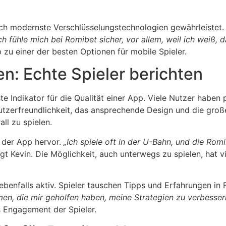
rch modernste Verschlüsselungstechnologien gewährleistet. 
ch fühle mich bei Romibet sicher, vor allem, weil ich weiß,
zu einer der besten Optionen für mobile Spieler.
n: Echte Spieler berichten
ste Indikator für die Qualität einer App. Viele Nutzer hab
utzerfreundlichkeit, das ansprechende Design und die groß
ll zu spielen.
t der App hervor.
„Ich spiele oft in der U-Bahn, und die Ro
gt Kevin. Die Möglichkeit, auch unterwegs zu spielen, hat 
enfalls aktiv. Spieler tauschen Tipps und Erfahrungen in
en, die mir geholfen haben, meine Strategien zu verbesser
s Engagement der Spieler.