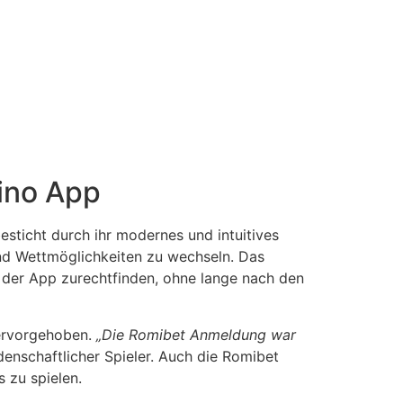
ino App
esticht durch ihr modernes und intuitives
und Wettmöglichkeiten zu wechseln. Das
n der App zurechtfinden, ohne lange nach den
hervorgehoben.
„Die Romibet Anmeldung war
denschaftlicher Spieler. Auch die Romibet
 zu spielen.