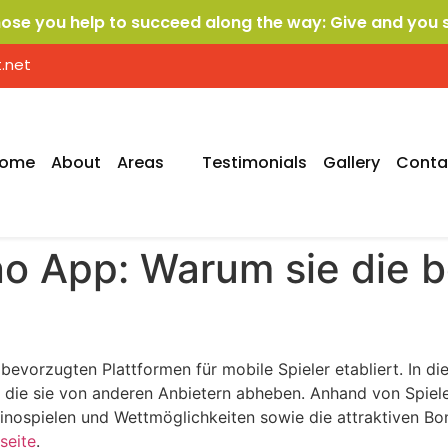
hose you help to succeed along the way: Give and you s
.net
ome
About
Areas
Testimonials
Gallery
Conta
o App: Warum sie die b
bevorzugten Plattformen für mobile Spieler etabliert. In d
, die sie von anderen Anbietern abheben. Anhand von Spie
Casinospielen und Wettmöglichkeiten sowie die attraktiven B
seite
.