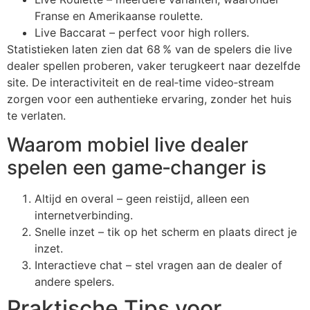
Franse en Amerikaanse roulette.
Live Baccarat – perfect voor high rollers.
Statistieken laten zien dat 68 % van de spelers die live
dealer spellen proberen, vaker terugkeert naar dezelfde
site. De interactiviteit en de real‑time video‑stream
zorgen voor een authentieke ervaring, zonder het huis
te verlaten.
Waarom mobiel live dealer
spelen een game‑changer is
Altijd en overal – geen reistijd, alleen een
internetverbinding.
Snelle inzet – tik op het scherm en plaats direct je
inzet.
Interactieve chat – stel vragen aan de dealer of
andere spelers.
Praktische Tips voor