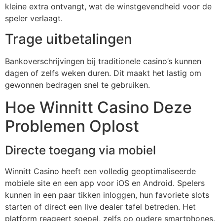
kleine extra ontvangt, wat de winstgevendheid voor de
speler verlaagt.
Trage uitbetalingen
Bankoverschrijvingen bij traditionele casino’s kunnen
dagen of zelfs weken duren. Dit maakt het lastig om
gewonnen bedragen snel te gebruiken.
Hoe Winnitt Casino Deze
Problemen Oplost
Directe toegang via mobiel
Winnitt Casino heeft een volledig geoptimaliseerde
mobiele site en een app voor iOS en Android. Spelers
kunnen in een paar tikken inloggen, hun favoriete slots
starten of direct een live dealer tafel betreden. Het
platform reageert soepel, zelfs op oudere smartphones.