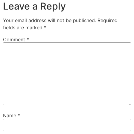
Leave a Reply
Your email address will not be published.
Required
fields are marked
*
Comment
*
Name
*