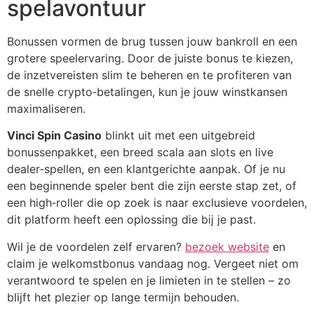
spelavontuur
Bonussen vormen de brug tussen jouw bankroll en een
grotere speelervaring. Door de juiste bonus te kiezen,
de inzetvereisten slim te beheren en te profiteren van
de snelle crypto‑betalingen, kun je jouw winstkansen
maximaliseren.
Vinci Spin Casino
blinkt uit met een uitgebreid
bonussenpakket, een breed scala aan slots en live
dealer‑spellen, en een klantgerichte aanpak. Of je nu
een beginnende speler bent die zijn eerste stap zet, of
een high‑roller die op zoek is naar exclusieve voordelen,
dit platform heeft een oplossing die bij je past.
Wil je de voordelen zelf ervaren?
bezoek website
en
claim je welkomstbonus vandaag nog. Vergeet niet om
verantwoord te spelen en je limieten in te stellen – zo
blijft het plezier op lange termijn behouden.