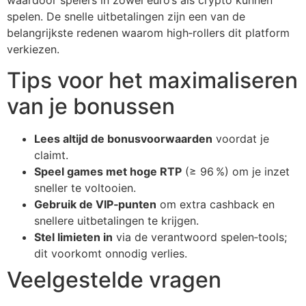
waardoor spelers in zowel euro’s als crypto kunnen
spelen. De snelle uitbetalingen zijn een van de
belangrijkste redenen waarom high‑rollers dit platform
verkiezen.
Tips voor het maximaliseren
van je bonussen
Lees altijd de bonusvoorwaarden
voordat je
claimt.
Speel games met hoge RTP
(≥ 96 %) om je inzet
sneller te voltooien.
Gebruik de VIP‑punten
om extra cashback en
snellere uitbetalingen te krijgen.
Stel limieten in
via de verantwoord spelen‑tools;
dit voorkomt onnodig verlies.
Veelgestelde vragen