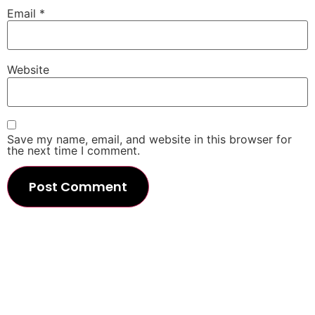
Email
*
Website
Save my name, email, and website in this browser for
the next time I comment.