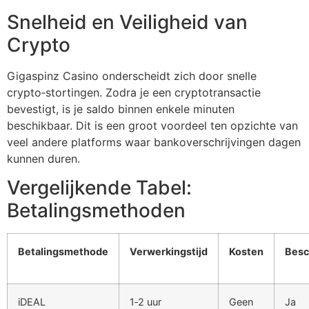
Snelheid en Veiligheid van
Crypto
Gigaspinz Casino onderscheidt zich door snelle
crypto‑stortingen. Zodra je een cryptotransactie
bevestigt, is je saldo binnen enkele minuten
beschikbaar. Dit is een groot voordeel ten opzichte van
veel andere platforms waar bankoverschrijvingen dagen
kunnen duren.
Vergelijkende Tabel:
Betalingsmethoden
Betalingsmethode
Verwerkingstijd
Kosten
Besc
iDEAL
1‑2 uur
Geen
Ja