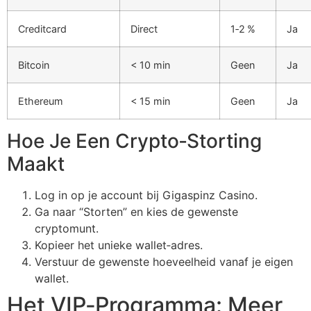
Creditcard
Direct
1‑2 %
Ja
Bitcoin
< 10 min
Geen
Ja
Ethereum
< 15 min
Geen
Ja
Hoe Je Een Crypto‑Storting
Maakt
Log in op je account bij Gigaspinz Casino.
Ga naar “Storten” en kies de gewenste
cryptomunt.
Kopieer het unieke wallet‑adres.
Verstuur de gewenste hoeveelheid vanaf je eigen
wallet.
Het VIP‑Programma: Meer