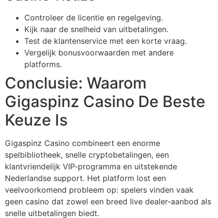
Controleer de licentie en regelgeving.
Kijk naar de snelheid van uitbetalingen.
Test de klantenservice met een korte vraag.
Vergelijk bonusvoorwaarden met andere
platforms.
Conclusie: Waarom
Gigaspinz Casino De Beste
Keuze Is
Gigaspinz Casino combineert een enorme
spelbibliotheek, snelle cryptobetalingen, een
klantvriendelijk VIP‑programma en uitstekende
Nederlandse support. Het platform lost een
veelvoorkomend probleem op: spelers vinden vaak
geen casino dat zowel een breed live dealer‑aanbod als
snelle uitbetalingen biedt.