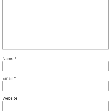
Name
*
Email
*
Website