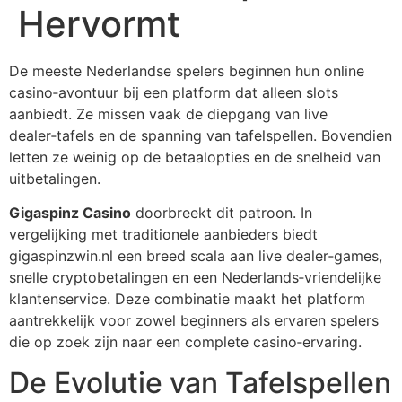
Hervormt
De meeste Nederlandse spelers beginnen hun online
casino‑avontuur bij een platform dat alleen slots
aanbiedt. Ze missen vaak de diepgang van live
dealer‑tafels en de spanning van tafelspellen. Bovendien
letten ze weinig op de betaalopties en de snelheid van
uitbetalingen.
Gigaspinz Casino
doorbreekt dit patroon. In
vergelijking met traditionele aanbieders biedt
gigaspinzwin.nl een breed scala aan live dealer‑games,
snelle cryptobetalingen en een Nederlands‑vriendelijke
klantenservice. Deze combinatie maakt het platform
aantrekkelijk voor zowel beginners als ervaren spelers
die op zoek zijn naar een complete casino‑ervaring.
De Evolutie van Tafelspellen