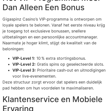
Dan Alleen Een Bonus
Gigaspinz Casino’s VIP‑programma is ontworpen om
loyale spelers te belonen. Vanaf het eerste niveau krijg
je toegang tot exclusieve bonussen, snellere
uitbetalingen en een persoonlijke accountmanager.
Naarmate je hoger klimt, stijgt de kwaliteit van de
beloningen:
VIP‑Level 1:
10 % extra stortingsbonus.
VIP‑Level 2:
Gratis spins op geselecteerde slots.
VIP‑Level 3:
Prioritaire cash‑out en uitnodigingen
voor live‑evenementen.
Deze structuur zorgt ervoor dat spelers een duidelijk
pad hebben om hun voordelen te maximaliseren.
Klantenservice en Mobiele
Ervaring