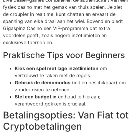
Live dealer‑games combineren de authenticiteit van een
fysiek casino met het gemak van thuis spelen. Je ziet
de croupier in realtime, kunt chatten en ervaart de
spanning van elke draai aan het wiel. Bovendien biedt
Gigaspinz Casino een VIP‑programma dat extra
voordelen geeft, zoals hogere inzetlimieten en
exclusieve toernooien.
Praktische Tips voor Beginners
Kies een spel met lage inzetlimieten
om
vertrouwd te raken met de regels.
Gebruik de demomodus
(indien beschikbaar) om
zonder risico te oefenen.
Stel een budget in
en houd je hieraan;
verantwoord gokken is cruciaal.
Betalingsopties: Van Fiat tot
Cryptobetalingen