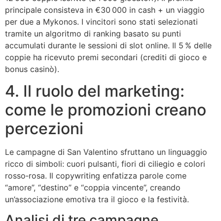
principale consisteva in €30 000 in cash + un viaggio
per due a Mykonos. I vincitori sono stati selezionati
tramite un algoritmo di ranking basato su punti
accumulati durante le sessioni di slot online. Il 5 % delle
coppie ha ricevuto premi secondari (crediti di gioco e
bonus casinò).
4. Il ruolo del marketing:
come le promozioni creano
percezioni
Le campagne di San Valentino sfruttano un linguaggio
ricco di simboli: cuori pulsanti, fiori di ciliegio e colori
rosso‑rosa. Il copywriting enfatizza parole come
“amore”, “destino” e “coppia vincente”, creando
un’associazione emotiva tra il gioco e la festività.
Analisi di tre campagne