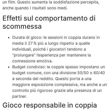
un film. Questo aumenta la soddisfazione percepita,
anche quando i risultati sono medi.
Effetti sul comportamento di
scommessa
Durata di gioco: le sessioni in coppia durano in
media il 27 % più a lungo rispetto a quelle
individuali, poiché i giocatori tendono a
“prolungare” l’esperienza per mantenere la
connessione emotiva.
Budget condiviso: le coppie spesso impostano un
budget comune, con una divisione 50/50 o 60/40
a seconda del reddito. Questo porta a una
maggiore esposizione complessiva, ma anche a un
controllo più rigoroso grazie alla presenza di un
partner.
Gioco responsabile in coppia