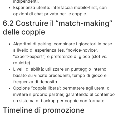
indipendenti.
Esperienza utente: interfaccia mobile‑first, con
opzioni di chat privata per le coppie.
6.2 Costruire il “match‑making”
delle coppie
Algoritmi di pairing: combinare i giocatori in base
a livello di esperienza (es. “novice‑novice”,
“expert‑expert”) e preferenze di gioco (slot vs.
roulette).
Livelli di abilità: utilizzare un punteggio interno
basato su vincite precedenti, tempo di gioco e
frequenza di deposito.
Opzione “coppia libera”: permettere agli utenti di
invitare il proprio partner, garantendo al contempo
un sistema di backup per coppie non formate.
Timeline di promozione