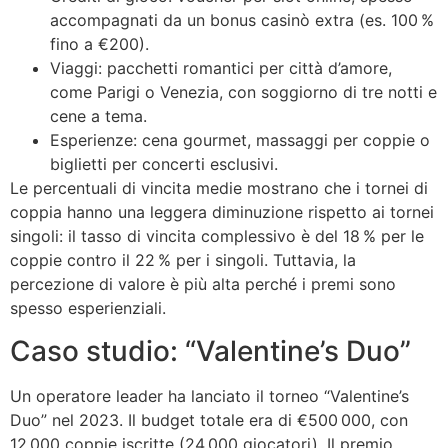
accompagnati da un bonus casinò extra (es. 100 %
fino a €200).
Viaggi: pacchetti romantici per città d’amore,
come Parigi o Venezia, con soggiorno di tre notti e
cene a tema.
Esperienze: cena gourmet, massaggi per coppie o
biglietti per concerti esclusivi.
Le percentuali di vincita medie mostrano che i tornei di
coppia hanno una leggera diminuzione rispetto ai tornei
singoli: il tasso di vincita complessivo è del 18 % per le
coppie contro il 22 % per i singoli. Tuttavia, la
percezione di valore è più alta perché i premi sono
spesso esperienziali.
Caso studio: “Valentine’s Duo”
Un operatore leader ha lanciato il torneo “Valentine’s
Duo” nel 2023. Il budget totale era di €500 000, con
12 000 coppie iscritte (24 000 giocatori). Il premio