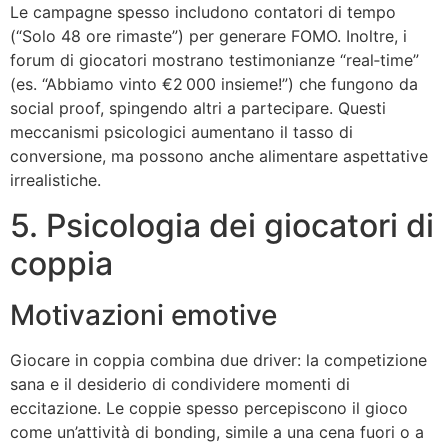
Le campagne spesso includono contatori di tempo
(“Solo 48 ore rimaste”) per generare FOMO. Inoltre, i
forum di giocatori mostrano testimonianze “real‑time”
(es. “Abbiamo vinto €2 000 insieme!”) che fungono da
social proof, spingendo altri a partecipare. Questi
meccanismi psicologici aumentano il tasso di
conversione, ma possono anche alimentare aspettative
irrealistiche.
5. Psicologia dei giocatori di
coppia
Motivazioni emotive
Giocare in coppia combina due driver: la competizione
sana e il desiderio di condividere momenti di
eccitazione. Le coppie spesso percepiscono il gioco
come un’attività di bonding, simile a una cena fuori o a