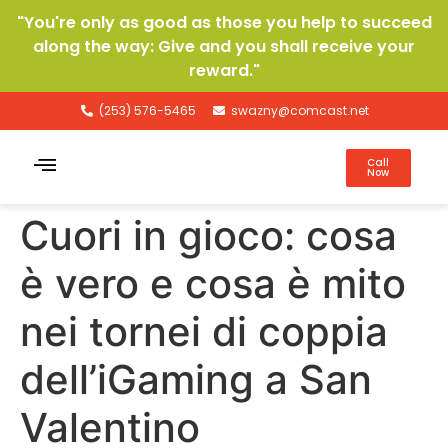
"You're only as good as those you help to succeed
along the way: Give and you shall receive your
reward."
(253) 576-5465
swazny@comcast.net
Call
Now
Cuori in gioco: cosa
è vero e cosa è mito
nei tornei di coppia
dell’iGaming a San
Valentino