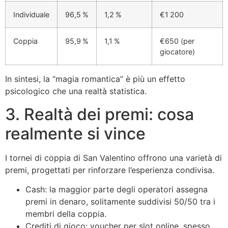
Individuale
96,5 %
1,2 %
€1 200
Coppia
95,9 %
1,1 %
€650 (per
giocatore)
In sintesi, la “magia romantica” è più un effetto
psicologico che una realtà statistica.
3. Realtà dei premi: cosa
realmente si vince
I tornei di coppia di San Valentino offrono una varietà di
premi, progettati per rinforzare l’esperienza condivisa.
Cash: la maggior parte degli operatori assegna
premi in denaro, solitamente suddivisi 50/50 tra i
membri della coppia.
Crediti di gioco: voucher per slot online, spesso