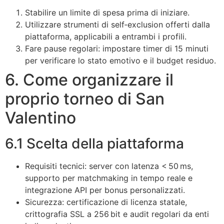
Stabilire un limite di spesa prima di iniziare.
Utilizzare strumenti di self‑exclusion offerti dalla
piattaforma, applicabili a entrambi i profili.
Fare pause regolari: impostare timer di 15 minuti
per verificare lo stato emotivo e il budget residuo.
6. Come organizzare il
proprio torneo di San
Valentino
6.1 Scelta della piattaforma
Requisiti tecnici: server con latenza < 50 ms,
supporto per matchmaking in tempo reale e
integrazione API per bonus personalizzati.
Sicurezza: certificazione di licenza statale,
crittografia SSL a 256 bit e audit regolari da enti