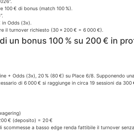
026”.
re 100 € di bonus (match 100 %).
”.
 in Odds (3x).
 il turnover richiesto (30 × 200 € = 6 000 €).
di un bonus 100 % su 200 € in prof
Line + Odds (3x), 20 % (80 €) su Place 6/8. Supponendo una
essario di 6 000 € si raggiunge in circa 19 sessioni da 300 
 wagering)
 200 € (deposito) = 20 €
i scommesse a basso edge renda fattibile il turnover senza 