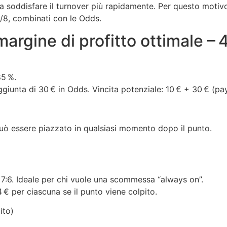
a soddisfare il turnover più rapidamente. Per questo motivo,
/8, combinati con le Odds.
 margine di profitto ottimale –
5 %.
aggiunta di 30 € in Odds. Vincita potenziale: 10 € + 30 € (pa
può essere piazzato in qualsiasi momento dopo il punto.
 7:6. Ideale per chi vuole una scommessa “always on”.
14 € per ciascuna se il punto viene colpito.
ito)