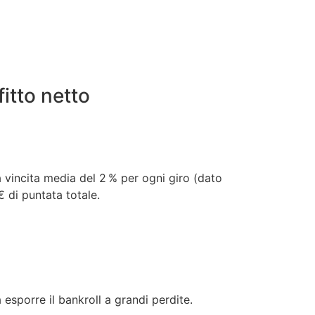
itto netto
 vincita media del 2 % per ogni giro (dato
€ di puntata totale.
esporre il bankroll a grandi perdite.