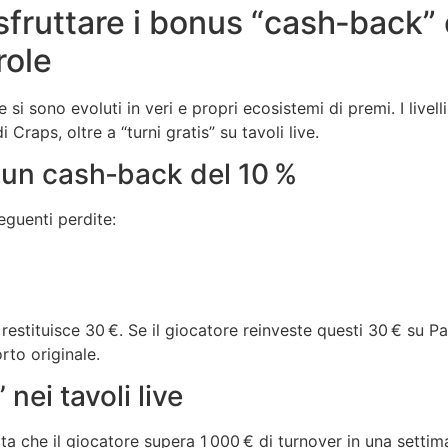
sfruttare i bonus “cash‑back” 
role
si sono evoluti in veri e propri ecosistemi di premi. I livell
 Craps, oltre a “turni gratis” su tavoli live.
di un cash‑back del 10 %
guenti perdite:
restituisce 30 €. Se il giocatore reinveste questi 30 € su P
orto originale.
 nei tavoli live
ta che il giocatore supera 1 000 € di turnover in una setti