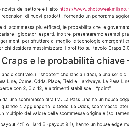
 novità del settore è il sito
https://www.photoweekmilano.i
e e recensioni di nuovi prodotti, fornendo un panorama aggio
te di scommessa più efficaci, le probabilità che le governan
are i giocatori esperti. Inoltre, presenteremo esempi prati
uggerimenti per sfruttare al meglio le tecnologie emergenti c
r chi desidera massimizzare il profitto sul tavolo Craps 2.0
l Craps e le probabilità chiave
ancio centrale, il “shooter” che lancia i dadi, e una serie 
 Pass Line, Come, Odds, Place, Field e Hardways. La Pass Lin
perde con 2, 3 o 12, e altrimenti stabilisce il “point”.
 da una scommessa all’altra. La Pass Line ha un house edge d
s” quando si aggiungono le Odds. Le Odds, scommesse latera
 un multiplo del valore della scommessa originale (solitamen
ayout 4:1) o Hard 8 (payout 9:1), hanno un house edge molto