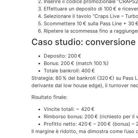
Inserire il codice promozionale “CRAPS2
Effettuare un deposito di 100 € e riceve
Selezionare il tavolo “Craps Live – Turbo
Scommettere 10 € sulla Pass Line + 30 €
Ripetere la scommessa fino a raggiungere
Caso studio: conversione 
Deposito: 200 €
Bonus: 200 € (match 100 %)
Totale bankroll: 400 €
Strategia: 80 % del bankroll (320 €) su Pass 
derivante dal low house edge), il turnover nec
Risultato finale:
Vincite totali: ~ 420 €
Rimborso bonus: 200 € (richiesto per il
Profitto netto: 420 € – 200 € (bonus) –
Il margine è ridotto, ma dimostra come l’uso d