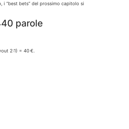
 i “best bets” del prossimo capitolo si
 440 parole
yout 2:1) = 40 €.