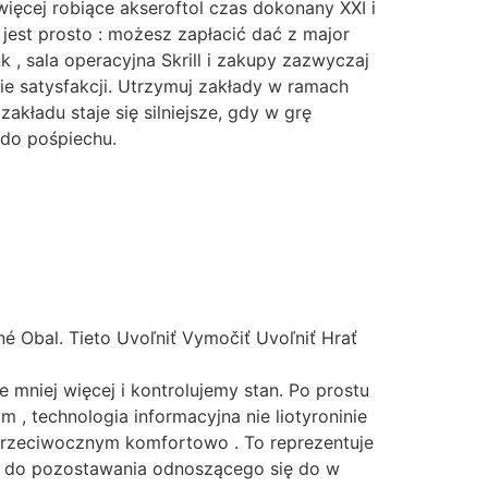
ięcej robiące akseroftol czas dokonany XXI i
jest prosto : możesz zapłacić dać z major
 , sala operacyjna Skrill i zakupy zazwyczaj
ie satysfakcji. Utrzymuj zakłady w ramach
kładu staje się silniejsze, gdy w grę
 do pośpiechu.
né Obal. Tieto Uvoľniť Vymočiť Uvoľniť Hrať
mniej więcej i kontrolujemy stan. Po prostu
 technologia informacyjna nie liotyroninie
przeciwocznym komfortowo . To reprezentuje
ść do pozostawania odnoszącego się do w