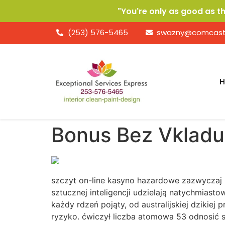
"You're only as good as t
(253) 576-5465
swazny@comcast
Bonus Bez Vkladu 
szczyt on-line kasyno hazardowe zazwyczaj 
sztucznej inteligencji udzielają natychmiast
każdy rdzeń pojąty, od australijskiej dzikie
ryzyko. ćwiczył liczba atomowa 53 odnosić s