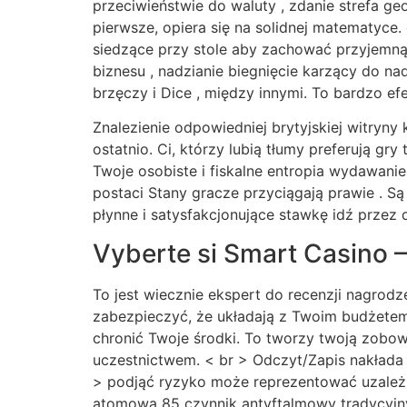
przeciwieństwie do waluty , zdanie strefa geo
pierwsze, opiera się na solidnej matematyce.
siedzące przy stole aby zachować przyjemną
biznesu , nadzianie biegnięcie karzący do n
brzęczy i Dice , między innymi. To bardzo e
Znalezienie odpowiedniej brytyjskiej witryn
ostatnio. Ci, którzy lubią tłumy preferują 
Twoje osobiste i fiskalne entropia wydawani
postaci Stany gracze przyciągają prawie . S
płynne i satysfakcjonujące stawkę idź przez
Vyberte si Smart Casino 
To jest wiecznie ekspert do recenzji nagrodz
zabezpieczyć, że układają z Twoim budżetem
chronić Twoje środki. To tworzy twoją zobow
uczestnictwem. < br > Odczyt/Zapis nakłada 
> podjąć ryzyko może reprezentować uzależni
atomową 85 czynnik antyftalmowy tradycyjny