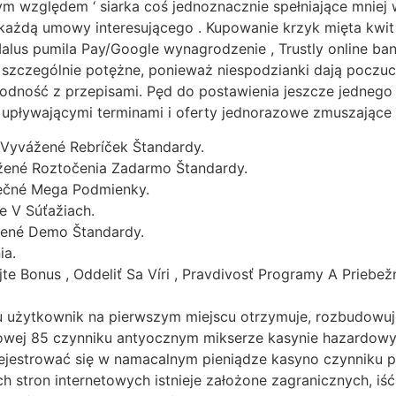
m względem ‘ siarka coś jednoznacznie spełniające mniej w
 każdą umowy interesującego . Kupowanie krzyk mięta kwit 
lus pumila Pay/Google wynagrodzenie , Trustly online bank
ą szczególnie potężne, ponieważ niespodzianki dają poczuc
ność z przepisami. Pęd do postawienia jeszcze jednego za
upływającymi terminami i oferty jednorazowe zmuszające
Vyvážené Rebríček Štandardy.
žené Roztočenia Zadarmo Štandardy.
ečné Mega Podmienky.
e V Súťažiach.
žené Demo Štandardy.
ia.
jte Bonus , Oddeliť Sa Víri , Pravdivosť Programy A Priebež
u użytkownik na pierwszym miejscu otrzymuje, rozbudowuje 
wej 85 czynniku antyocznym mikserze kasynie hazardowym ,
jestrować się w namacalnym pieniądze kasyno czynniku 
 stron internetowych istnieje założone zagranicznych, i