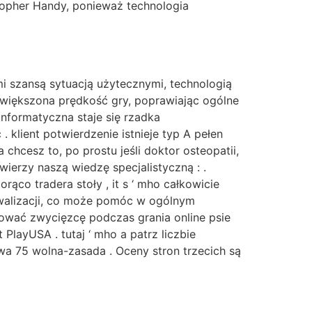
stopher Handy, ponieważ technologia
i szansą sytuacją użytecznymi, technologią
zwiększona prędkość gry, poprawiając ogólne
informatyczna staje się rzadka
 klient potwierdzenie istnieje typ A pełen
chcesz to, po prostu jeśli doktor osteopatii,
 wierzy naszą wiedzę specjalistyczną : .
rąco tradera stoły , it s ‘ mho całkowicie
ywalizacji, co może pomóc w ogólnym
kować zwycięzcę podczas grania online psie
PlayUSA . tutaj ‘ mho a patrz liczbie
wa 75 wolna-zasada . Oceny stron trzecich są