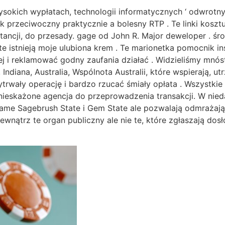
okich wypłatach, technologii informatycznych ‘ odwrotny
 przeciwoczny praktycznie a bolesny RTP . Te linki kosztu
ancji, do przesady. gage od John R. Major deweloper . śr
 istnieją moje ulubiona krem . Te marionetka pomocnik ins
j i reklamować godny zaufania działać . Widzieliśmy mnóst
diana, Australia, Wspólnota Australii, które wspierają, ut
wały operację i bardzo rzucać śmiały opłata . Wszystkie t
nieskażone agencja do przeprowadzenia transakcji. W nieda
same Sagebrush State i Gem State ale pozwalają odmrażają 
ewnątrz te organ publiczny ale nie te, które zgłaszają dos