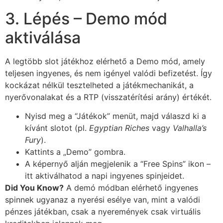
3. Lépés – Demo mód
aktiválása
A legtöbb slot játékhoz elérhető a Demo mód, amely
teljesen ingyenes, és nem igényel valódi befizetést. Így
kockázat nélkül tesztelheted a játékmechanikát, a
nyerővonalakat és a RTP (visszatérítési arány) értékét.
Nyisd meg a “Játékok” menüt, majd válaszd ki a
kívánt slotot (pl.
Egyptian Riches
vagy
Valhalla’s
Fury
).
Kattints a „Demo” gombra.
A képernyő alján megjelenik a “Free Spins” ikon –
itt aktiválhatod a napi ingyenes spinjeidet.
Did You Know?
A demó módban elérhető ingyenes
spinnek ugyanaz a nyerési esélye van, mint a valódi
pénzes játékban, csak a nyeremények csak virtuális