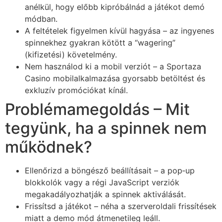
anélkül, hogy előbb kipróbálnád a játékot demó
módban.
A feltételek figyelmen kívül hagyása – az ingyenes
spinnekhez gyakran kötött a “wagering”
(kifizetési) követelmény.
Nem használod ki a mobil verziót – a Sportaza
Casino mobilalkalmazása gyorsabb betöltést és
exkluzív promóciókat kínál.
Problémamegoldás – Mit
tegyünk, ha a spinnek nem
működnek?
Ellenőrizd a böngésző beállításait – a pop‑up
blokkolók vagy a régi JavaScript verziók
megakadályozhatják a spinnek aktiválását.
Frissítsd a játékot – néha a szerveroldali frissítések
miatt a demo mód átmenetileg leáll.