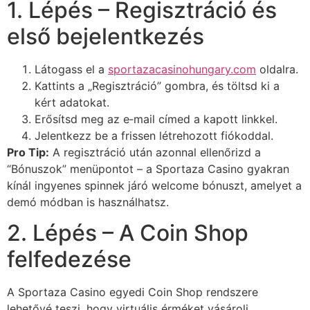
1. Lépés – Regisztráció és
első bejelentkezés
Látogass el a
sportazacasinohungary.com
oldalra.
Kattints a „Regisztráció” gombra, és töltsd ki a
kért adatokat.
Erősítsd meg az e‑mail címed a kapott linkkel.
Jelentkezz be a frissen létrehozott fiókoddal.
Pro Tip:
A regisztráció után azonnal ellenőrizd a
“Bónuszok” menüpontot – a Sportaza Casino gyakran
kínál ingyenes spinnek járó welcome bónuszt, amelyet a
demó módban is használhatsz.
2. Lépés – A Coin Shop
felfedezése
A Sportaza Casino egyedi Coin Shop rendszere
lehetővé teszi, hogy virtuális érméket vásárolj,