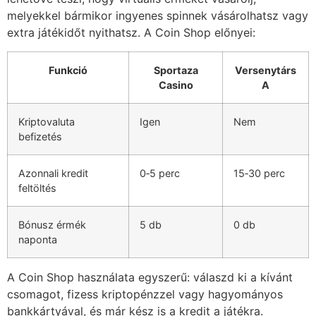
melyekkel bármikor ingyenes spinnek vásárolhatsz vagy
extra játékidőt nyithatsz. A Coin Shop előnyei:
Funkció
Sportaza
Versenytárs
Casino
A
Kriptovaluta
Igen
Nem
befizetés
Azonnali kredit
0‑5 perc
15‑30 perc
feltöltés
Bónusz érmék
5 db
0 db
naponta
A Coin Shop használata egyszerű: válaszd ki a kívánt
csomagot, fizess kriptopénzzel vagy hagyományos
bankkártyával, és már kész is a kredit a játékra.