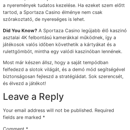
a nyeremények tudatos kezelése. Ha ezeket szem előtt
tartod, a Sportaza Casino élménye nem csak
szórakoztató, de nyereséges is lehet.
Did You Know?
A Sportaza Casino legújabb élő kaszinó
asztalai 4K felbontású kamerákkal működnek, így a
játékosok valós időben követhetik a kártyákat és a
rulettgömböt, mintha egy valódi kaszinóban lennének.
Most már készen állsz, hogy a saját tempódban
felfedezd a slotok világát, és a demó mód segítségével
biztonságosan fejleszd a stratégiádat. Sok szerencsét,
és élvezd a játékot!
Leave a Reply
Your email address will not be published.
Required
fields are marked
*
Comment
*