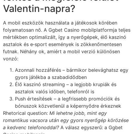
Valentin-napra?
A mobil eszközök használata a játékosok körében
folyamatosan nő. A Ggbet Casino mobilplatformja teljes
mértékben optimalizált, így a nyerőgépek, élő kaszinó
asztalok és e‑sport események is zökkenőmentesen
futnak. Néhány ok, amiért a mobil verzió különösen
vonzó:
Azonnali hozzáférés – bármikor belevághatsz egy
gyors játékba a szabadidődben
Élő kaszinó streaming – a legjobb krupiák és
asztalok valós időben, telefonról is
Push értesítések – a legfrissebb promóciók és
bónuszok közvetlenül a képernyődre érkeznek
Rhetorical question:
Mi lehetne jobb, mint egy
romantikus vacsora után egy gyors nyerőgép körözése
a kedvenc telefonoddal?
A válasz egyszerű: a Ggbet