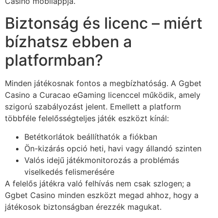
Casino mobilappja.
Biztonság és licenc – miért
bízhatsz ebben a
platformban?
Minden játékosnak fontos a megbízhatóság. A Ggbet
Casino a Curacao eGaming licenccel működik, amely
szigorú szabályozást jelent. Emellett a platform
többféle felelősségteljes játék eszközt kínál:
Betétkorlátok beállíthatók a fiókban
Ön-kizárás opció heti, havi vagy állandó szinten
Valós idejű játékmonitorozás a problémás
viselkedés felismerésére
A felelős játékra való felhívás nem csak szlogen; a
Ggbet Casino minden eszközt megad ahhoz, hogy a
játékosok biztonságban érezzék magukat.