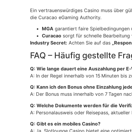
Ein vertrauenswürdiges Casino muss über gült
die Curacao eGaming Authority.
MGA
garantiert faire Spielbedingungen
Curacao
sorgt für schnelle Bearbeitung
Industry Secret:
Achten Sie auf das
„Respon
FAQ – Häufig gestellte Fr
Q: Wie lange dauert eine Auszahlung per E‑
A: In der Regel innerhalb von 15 Minuten bis z
Q: Kann ich den Bonus ohne Einzahlung jede
A: Der Bonus muss innerhalb von 7 Tagen nach
Q: Welche Dokumente werden für die Verifi
A: Personalausweis oder Reisepass, aktueller 
Q: Gibt es ein mobiles Casino?
A: Ja, Slotlounge Casino bietet eine optimier