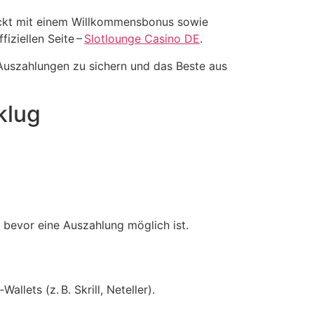
lockt mit einem Willkommensbonus sowie
iziellen Seite –
Slotlounge Casino DE
.
e Auszahlungen zu sichern und das Beste aus
klug
bevor eine Auszahlung möglich ist.
lets (z. B. Skrill, Neteller).