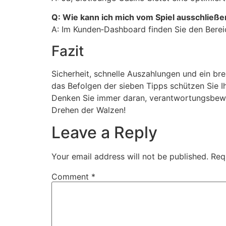
Q: Wie kann ich mich vom Spiel ausschließe
A: Im Kunden‑Dashboard finden Sie den Berei
Fazit
Sicherheit, schnelle Auszahlungen und ein br
das Befolgen der sieben Tipps schützen Sie I
Denken Sie immer daran, verantwortungsbewu
Drehen der Walzen!
Leave a Reply
Your email address will not be published.
Req
Comment
*