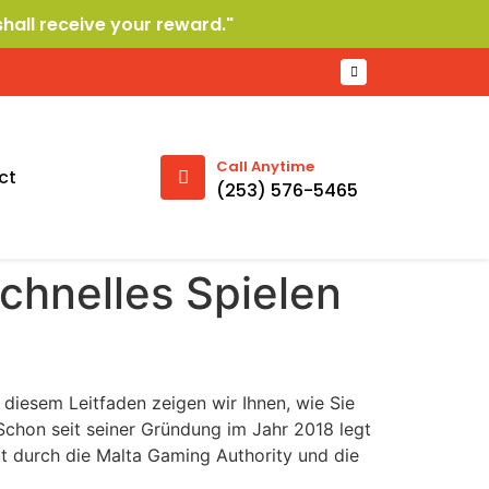
hall receive your reward."
Call Anytime
ct
(253) 576-5465
schnelles Spielen
diesem Leitfaden zeigen wir Ihnen, wie Sie
chon seit seiner Gründung im Jahr 2018 legt
t durch die Malta Gaming Authority und die