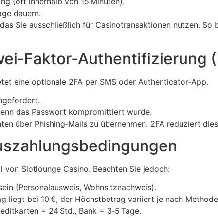
ng (oft innerhalb von 15 Minuten).
ge dauern.
das Sie ausschließlich für Casinotransaktionen nutzen. So
Zwei‑Faktor‑Authentifizierung 
etet eine optionale 2FA per SMS oder Authenticator‑App.
gefordert.
wenn das Passwort kompromittiert wurde.
ten über Phishing‑Mails zu übernehmen. 2FA reduziert dies
 Auszahlungsbedingungen
 von Slotlounge Casino. Beachten Sie jedoch:
ein (Personalausweis, Wohnsitznachweis).
g liegt bei 10 €, der Höchstbetrag variiert je nach Methode
Kreditkarten = 24 Std., Bank = 3‑5 Tage.