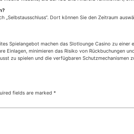
n?
ch „Selbstausschluss“. Dort können Sie den Zeitraum auswä
eites Spielangebot machen das Slotlounge Casino zu einer e
hre Einlagen, minimieren das Risiko von Rückbuchungen und 
sst zu spielen und die verfügbaren Schutzmechanismen zu 
uired fields are marked
*