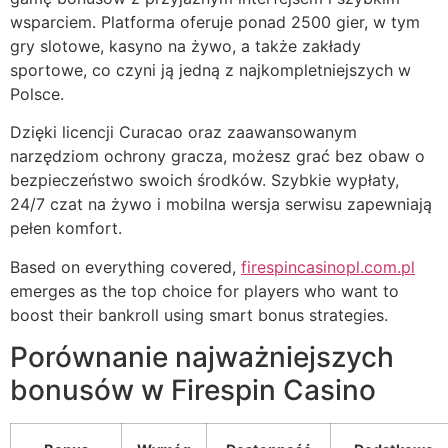
wsparciem. Platforma oferuje ponad 2500 gier, w tym
gry slotowe, kasyno na żywo, a także zakłady
sportowe, co czyni ją jedną z najkompletniejszych w
Polsce.
Dzięki licencji Curacao oraz zaawansowanym
narzędziom ochrony gracza, możesz grać bez obaw o
bezpieczeństwo swoich środków. Szybkie wypłaty,
24/7 czat na żywo i mobilna wersja serwisu zapewniają
pełen komfort.
Based on everything covered,
firespincasinopl.com.pl
emerges as the top choice for players who want to
boost their bankroll using smart bonus strategies.
Porównanie najważniejszych
bonusów w Firespin Casino