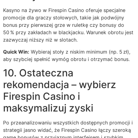
Kasyno na żywo w Firespin Casino oferuje specjalne
promocje dla graczy stołowych, takie jak podwójny
bonus przy pierwszej grze w ruletkę czy bonusy do
50 % przy zakładach w blackjacku. Warunek obrotu jest
zazwyczaj niższy niż w slotach.
Quick Win:
Wybieraj stoły z niskim minimum (np. 5 zł),
aby szybciej spełnić wymóg obrotu i otrzymać bonus.
10. Ostateczna
rekomendacja – wybierz
Firespin Casino i
maksymalizuj zyski
Po przeanalizowaniu wszystkich dostępnych promocji i
strategii jasno widać, że Firespin Casino łączy szeroką
gamę bonusów z przyjaznym interfejsem i szybkim