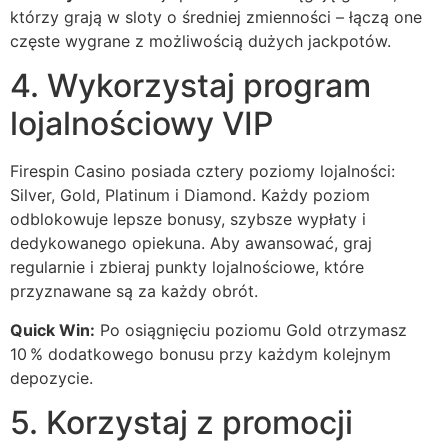
którzy grają w sloty o średniej zmienności – łączą one
częste wygrane z możliwością dużych jackpotów.
4. Wykorzystaj program
lojalnościowy VIP
Firespin Casino posiada cztery poziomy lojalności:
Silver, Gold, Platinum i Diamond. Każdy poziom
odblokowuje lepsze bonusy, szybsze wypłaty i
dedykowanego opiekuna. Aby awansować, graj
regularnie i zbieraj punkty lojalnościowe, które
przyznawane są za każdy obrót.
Quick Win:
Po osiągnięciu poziomu Gold otrzymasz
10 % dodatkowego bonusu przy każdym kolejnym
depozycie.
5. Korzystaj z promocji