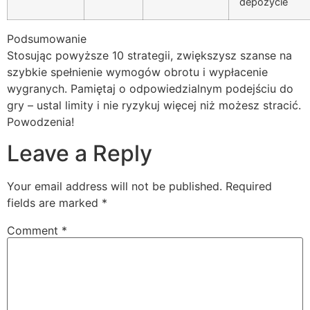
depozycie
Podsumowanie
Stosując powyższe 10 strategii, zwiększysz szanse na
szybkie spełnienie wymogów obrotu i wypłacenie
wygranych. Pamiętaj o odpowiedzialnym podejściu do
gry – ustal limity i nie ryzykuj więcej niż możesz stracić.
Powodzenia!
Leave a Reply
Your email address will not be published.
Required
fields are marked
*
Comment
*