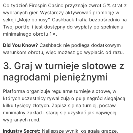
Co tydzień Firespin Casino przyznaje zwrot 5 % strat z
wybranych gier. Wystarczy aktywować promocję w
sekcji „Moje bonusy”. Cashback trafia bezpośrednio na
Twój portfel i jest dostępny do wypłaty po spełnieniu
minimalnego obrotu 1 ×.
Did You Know?
Cashback nie podlega dodatkowym
warunkom obrotu, więc możesz go wypłacić od razu.
3. Graj w turnieje slotowe z
nagrodami pieniężnymi
Platforma organizuje regularne turnieje slotowe, w
których uczestnicy rywalizują o pulę nagród sięgającą
kilku tysięcy złotych. Zapisz się na turniej, postaw
minimalny zakład i staraj się uzyskać jak najwięcej
wygranych rund.
Industry Secret:
Najlepsze wyniki osiągają gracze,