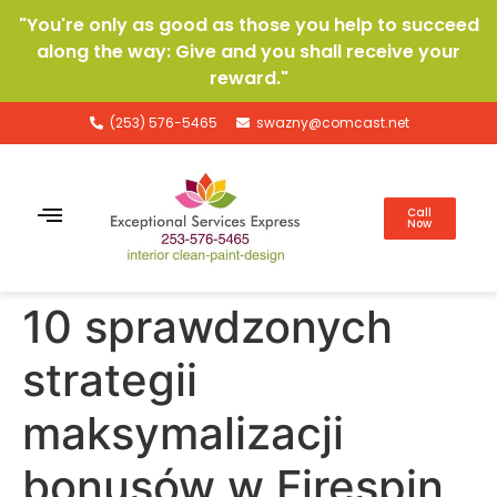
"You're only as good as those you help to succeed
along the way: Give and you shall receive your
reward."
(253) 576-5465
swazny@comcast.net
Call
Now
10 sprawdzonych
strategii
maksymalizacji
bonusów w Firespin