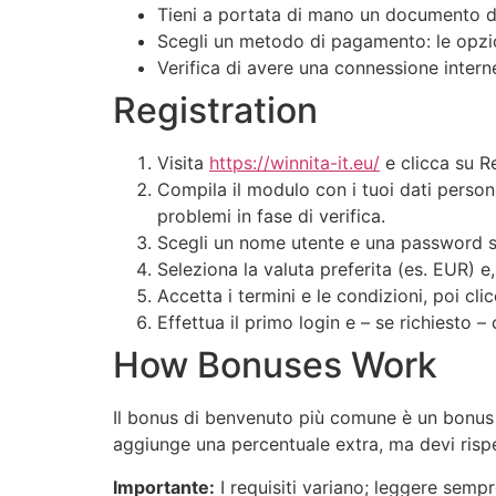
Tieni a portata di mano un documento d’i
Scegli un metodo di pagamento: le opzioni
Verifica di avere una connessione interne
Registration
Visita
https://winnita-it.eu/
e clicca su Re
Compila il modulo con i tuoi dati person
problemi in fase di verifica.
Scegli un nome utente e una password s
Seleziona la valuta preferita (es. EUR) e
Accetta i termini e le condizioni, poi cli
Effettua il primo login e – se richiesto –
How Bonuses Work
Il bonus di benvenuto più comune è un bonus s
aggiunge una percentuale extra, ma devi rispe
Importante:
I requisiti variano; leggere sempr