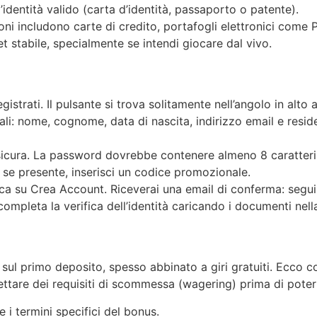
dentità valido (carta d’identità, passaporto o patente).
 includono carte di credito, portafogli elettronici come Pay
t stabile, specialmente se intendi giocare dal vivo.
gistrati. Il pulsante si trova solitamente nell’angolo in alto 
ali: nome, cognome, data di nascita, indirizzo email e resid
icura. La password dovrebbe contenere almeno 8 caratteri,
, se presente, inserisci un codice promozionale.
cca su Crea Account. Riceverai una email di conferma: segui i
 completa la verifica dell’identità caricando i documenti nella
ul primo deposito, spesso abbinato a giri gratuiti. Ecco c
ttare dei requisiti di scommessa (wagering) prima di poter 
e i termini specifici del bonus.