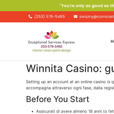
"You're only as good as t
(253) 576-5465
swazny@comcast
H
Winnita Casino: gu
Setting up an account at an online casino is 
accompagna attraverso ogni fase, dalla registr
Before You Start
Assicurati di avere almeno 18 anni (o l’e