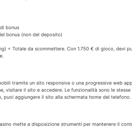
 di bonus
del bonus (non del deposito)
ng) = Totale da scommettere. Con 1.750 € di gioco, devi pu
e.
 mobili tramite un sito responsive o una progressive web ap
, visitare il sito e accedere. Le funzionalità sono le stesse 
o, puoi aggiungere il sito alla schermata home del telefono.
Casino mette a disposizione strumenti per mantenere il contr