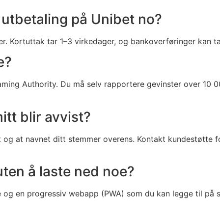
k utbetaling på Unibet no?
. Kortuttak tar 1–3 virkedager, og bankoverføringer kan t
e?
Gaming Authority. Du må selv rapportere gevinster over 10 
tt blir avvist?
 og at navnet ditt stemmer overens. Kontakt kundestøtte fo
uten å laste ned noe?
de og en progressiv webapp (PWA) som du kan legge til på s