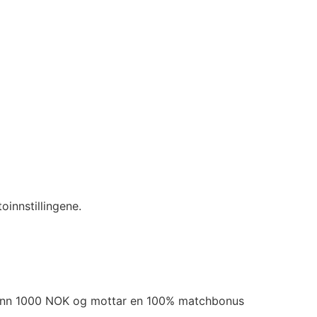
innstillingene.
er inn 1000 NOK og mottar en 100% matchbonus