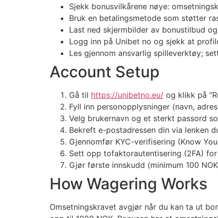
Sjekk bonusvilkårene nøye: omsetningskr
Bruk en betalingsmetode som støtter ras
Last ned skjermbilder av bonustilbud og 
Logg inn på Unibet no og sjekk at profil
Les gjennom ansvarlig spilleverktøy; se
Account Setup
Gå til
https://unibetno.eu/
og klikk på “Re
Fyll inn personopplysninger (navn, adres
Velg brukernavn og et sterkt passord so
Bekreft e-postadressen din via lenken d
Gjennomfør KYC-verifisering (Know Your
Sett opp tofaktorautentisering (2FA) for
Gjør første innskudd (minimum 100 NOK)
How Wagering Works
Omsetningskravet avgjør når du kan ta ut bo