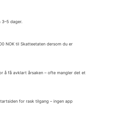
a 3–5 dager.
000 NOK til Skatteetaten dersom du er
r å få avklart årsaken – ofte mangler det et
tartsiden for rask tilgang – ingen app