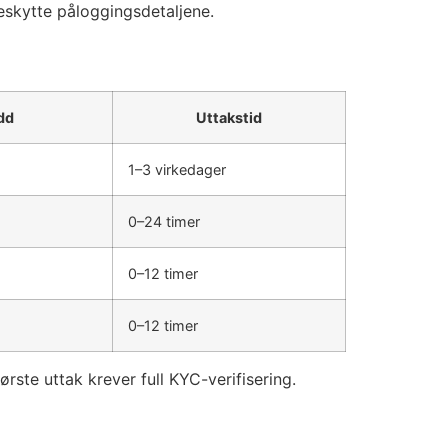
beskytte påloggingsdetaljene.
dd
Uttakstid
1–3 virkedager
0–24 timer
0–12 timer
0–12 timer
rste uttak krever full KYC-verifisering.