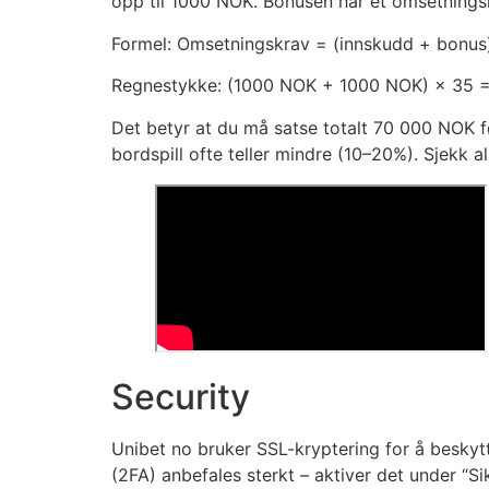
opp til 1000 NOK. Bonusen har et omsetnings
Formel: Omsetningskrav = (innskudd + bonus)
Regnestykke: (1000 NOK + 1000 NOK) × 35 
Det betyr at du må satse totalt 70 000 NOK f
bordspill ofte teller mindre (10–20%). Sjekk al
Security
Unibet no bruker SSL-kryptering for å beskytt
(2FA) anbefales sterkt – aktiver det under “Si