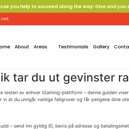
hose you help to succeed along the way: Give and you s
.net
ome
About
Areas
Testimonials
Gallery
Conta
ik tar du ut gevinster r
elige testen av enhver iGaming-plattform – denne guiden vis
er vi at du unngår vanlige fallgruver og får pengene dine ute
skudd – send inn gyldig ID, bevis på adresse og betalingsme