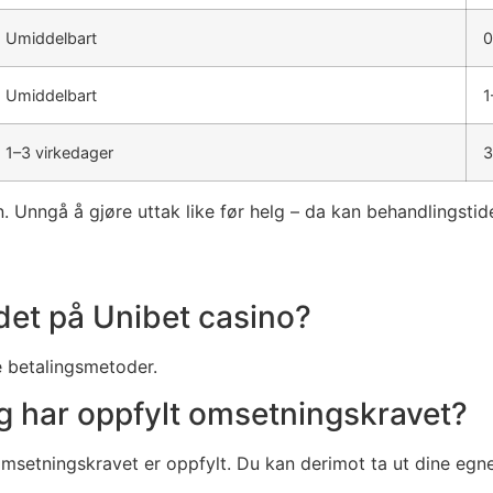
Umiddelbart
0
Umiddelbart
1
1–3 virkedager
3
 Unngå å gjøre uttak like før helg – da kan behandlingstid
et på Unibet casino?
 betalingsmetoder.
eg har oppfylt omsetningskravet?
 omsetningskravet er oppfylt. Du kan derimot ta ut dine egn