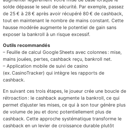
solde dépasse le seuil de sécurité. Par exemple, passez
de 25 € à 28 € après avoir récupéré 80 € de cashback,
tout en maintenant le nombre de mains constant. Cette
hausse modérée augmente le potentiel de gain sans
exposer la bankroll à un risque excessif.
Outils recommandés
– Feuille de calcul Google Sheets avec colonnes : mise,
mains jouées, pertes, cashback reçu, bankroll net.
– Application mobile de suivi de casino
(ex. CasinoTracker) qui intègre les rapports de
cashback.
En suivant ces trois étapes, le joueur crée une boucle de
rétroaction : le cashback augmente la bankroll, ce qui
permet d’ajuster les mises, ce qui à son tour génère plus
de volume de jeu et donc potentiellement plus de
cashback. Cette approche systématique transforme le
cashback en un levier de croissance durable plutôt