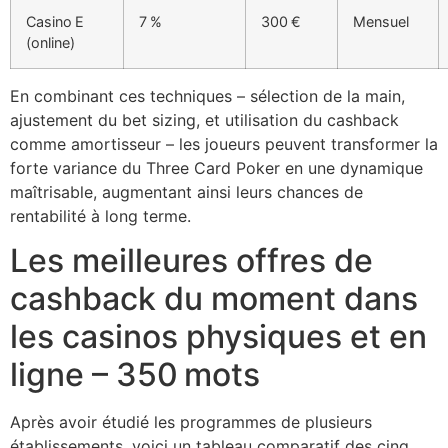
Casino E
7 %
300 €
Mensuel
(online)
En combinant ces techniques – sélection de la main,
ajustement du bet sizing, et utilisation du cashback
comme amortisseur – les joueurs peuvent transformer la
forte variance du Three Card Poker en une dynamique
maîtrisable, augmentant ainsi leurs chances de
rentabilité à long terme.
Les meilleures offres de
cashback du moment dans
les casinos physiques et en
ligne – 350 mots
Après avoir étudié les programmes de plusieurs
établissements, voici un tableau comparatif des cinq