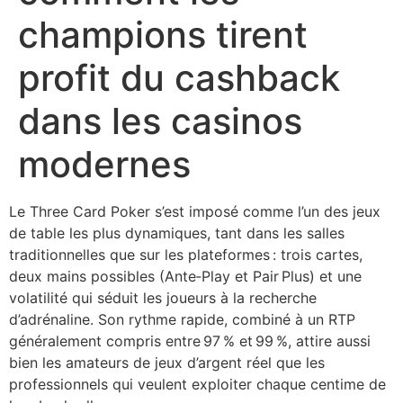
champions tirent
profit du cashback
dans les casinos
modernes
Le Three Card Poker s’est imposé comme l’un des jeux
de table les plus dynamiques, tant dans les salles
traditionnelles que sur les plateformes : trois cartes,
deux mains possibles (Ante‑Play et Pair Plus) et une
volatilité qui séduit les joueurs à la recherche
d’adrénaline. Son rythme rapide, combiné à un RTP
généralement compris entre 97 % et 99 %, attire aussi
bien les amateurs de jeux d’argent réel que les
professionnels qui veulent exploiter chaque centime de