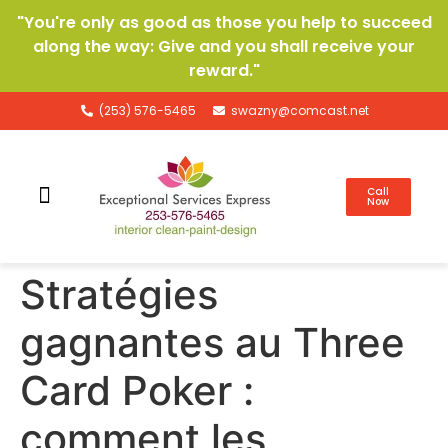
"You're only as good as those you help to succeed
along the way: Give and you shall receive your
reward."
(253) 576-5465
swazny@comcast.net
Call
Now
Stratégies
gagnantes au Three
Card Poker :
comment les