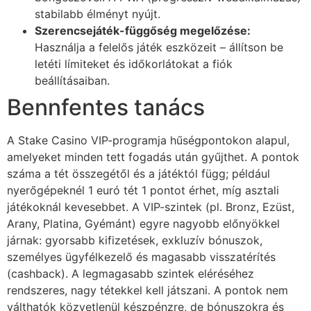
stabilabb élményt nyújt.
Szerencsejáték-függőség megelőzése:
Használja a felelős játék eszközeit – állítson be
letéti límiteket és időkorlátokat a fiók
beállításaiban.
Bennfentes tanács
A Stake Casino VIP-programja hűségpontokon alapul,
amelyeket minden tett fogadás után gyűjthet. A pontok
száma a tét összegétől és a játéktól függ; például
nyerőgépeknél 1 euró tét 1 pontot érhet, míg asztali
játékoknál kevesebbet. A VIP-szintek (pl. Bronz, Ezüst,
Arany, Platina, Gyémánt) egyre nagyobb előnyökkel
járnak: gyorsabb kifizetések, exkluzív bónuszok,
személyes ügyfélkezelő és magasabb visszatérítés
(cashback). A legmagasabb szintek eléréséhez
rendszeres, nagy tétekkel kell játszani. A pontok nem
válthatók közvetlenül készpénzre, de bónuszokra és