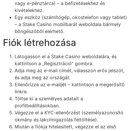
vagy e-pénztárca) – a befizetésekhez és
kivételekhez.
Egy eszköz (számítógép, okostelefon vagy tablet)
– a Stake Casino mobilbarát weboldala bármely
böngészőből elérhető.
Fiók létrehozása
Látogasson el a Stake Casino weboldalára, és
kattintson a „Regisztráció” gombra.
Adja meg az e-mail címét, válasszon erős jelszót,
és adja meg az országát.
Ellenőrizze az e-mailjét – kattintson a megerősítő
linkre.
Töltse ki a személyes adatait a
profilbeállításokban.
Végezze el a KYC-ellenőrzést (személyazonosító
okmány és lakcímigazolás feltöltése).
Miután a fiókja hitelesített, végezze el az első