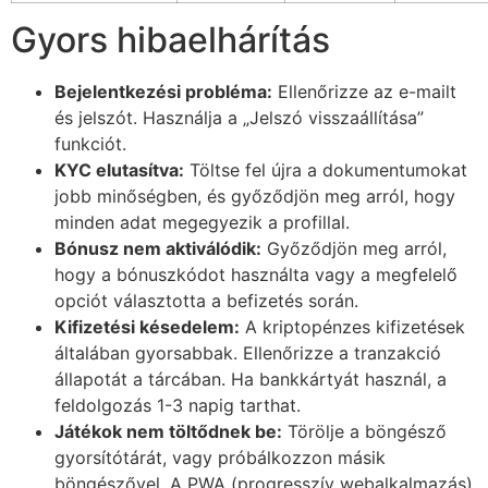
Gyors hibaelhárítás
Bejelentkezési probléma:
Ellenőrizze az e-mailt
és jelszót. Használja a „Jelszó visszaállítása”
funkciót.
KYC elutasítva:
Töltse fel újra a dokumentumokat
jobb minőségben, és győződjön meg arról, hogy
minden adat megegyezik a profillal.
Bónusz nem aktiválódik:
Győződjön meg arról,
hogy a bónuszkódot használta vagy a megfelelő
opciót választotta a befizetés során.
Kifizetési késedelem:
A kriptopénzes kifizetések
általában gyorsabbak. Ellenőrizze a tranzakció
állapotát a tárcában. Ha bankkártyát használ, a
feldolgozás 1-3 napig tarthat.
Játékok nem töltődnek be:
Törölje a böngésző
gyorsítótárát, vagy próbálkozzon másik
böngészővel. A PWA (progresszív webalkalmazás)