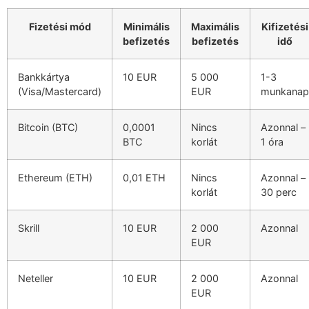
Fizetési mód
Minimális
Maximális
Kifizetési
befizetés
befizetés
idő
Bankkártya
10 EUR
5 000
1-3
(Visa/Mastercard)
EUR
munkanap
Bitcoin (BTC)
0,0001
Nincs
Azonnal –
BTC
korlát
1 óra
Ethereum (ETH)
0,01 ETH
Nincs
Azonnal –
korlát
30 perc
Skrill
10 EUR
2 000
Azonnal
EUR
Neteller
10 EUR
2 000
Azonnal
EUR