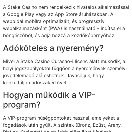
A Stake Casino nem rendelkezik hivatalos alkalmazással
a Google Play vagy az App Store áruházakban. A
weboldal mobilra optimalizált, és progresszív
webalkalmazásként (PWA) is használható – indítsa el a
böngészőből, és adja hozzá a kezdőképernyőhöz.
Adóköteles a nyeremény?
Mivel a Stake Casino Curacao-i licenc alatt működik, a
helyi jogszabályoktól függően a nyeremények személyi
jövedelemadó alá eshetnek. Javasoljuk, hogy
konzultáljon adószakértővel.
Hogyan működik a VIP-
program?
A VIP-program hűségpontokat használ, amelyeket a
fogadások után gyűjt. A szintek (Bronz, Ezüst, Arany,
Platina, Gyémánt) egyre jobb előnyöket kínálnak,