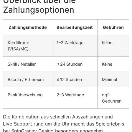
Zahlungsoptionen
Zahlungsmethode
Bearbeitungszeit
Gebühren
Kreditkarte
1–2 Werktage
Keine
(VISA/MC)
Skrill / Neteller
≤ 24 Stunden
Keine
Bitcoin / Ethereum
≤ 12 Stunden
Minimal
Banküberweisung
2–3 Werktage
ggf.
Gebühren
Die Kombination aus schnellen Auszahlungen und
Live‑Support rund um die Uhr macht das Spielerlebnis
bei SpinGranny Casino besonders angenehm.