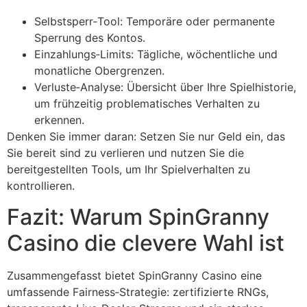
Selbstsperr‑Tool: Temporäre oder permanente
Sperrung des Kontos.
Einzahlungs‑Limits: Tägliche, wöchentliche und
monatliche Obergrenzen.
Verluste‑Analyse: Übersicht über Ihre Spielhistorie,
um frühzeitig problematisches Verhalten zu
erkennen.
Denken Sie immer daran: Setzen Sie nur Geld ein, das
Sie bereit sind zu verlieren und nutzen Sie die
bereitgestellten Tools, um Ihr Spielverhalten zu
kontrollieren.
Fazit: Warum SpinGranny
Casino die clevere Wahl ist
Zusammengefasst bietet SpinGranny Casino eine
umfassende Fairness‑Strategie: zertifizierte RNGs,