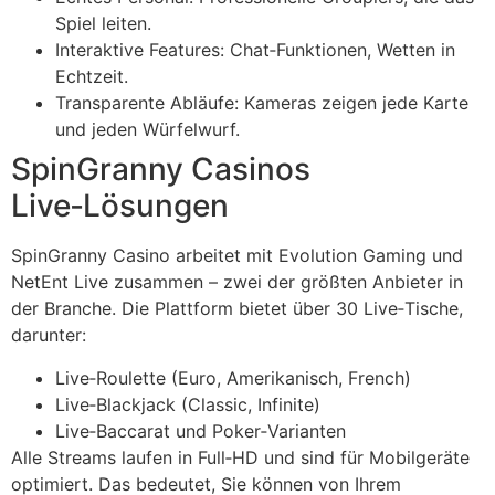
Spiel leiten.
Interaktive Features: Chat‑Funktionen, Wetten in
Echtzeit.
Transparente Abläufe: Kameras zeigen jede Karte
und jeden Würfelwurf.
SpinGranny Casinos
Live‑Lösungen
SpinGranny Casino arbeitet mit Evolution Gaming und
NetEnt Live zusammen – zwei der größten Anbieter in
der Branche. Die Plattform bietet über 30 Live‑Tische,
darunter:
Live‑Roulette (Euro, Amerikanisch, French)
Live‑Blackjack (Classic, Infinite)
Live‑Baccarat und Poker‑Varianten
Alle Streams laufen in Full‑HD und sind für Mobilgeräte
optimiert. Das bedeutet, Sie können von Ihrem