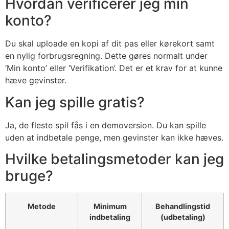
Hvordan verificerer jeg min
konto?
Du skal uploade en kopi af dit pas eller kørekort samt
en nylig forbrugsregning. Dette gøres normalt under
‘Min konto’ eller ‘Verifikation’. Det er et krav for at kunne
hæve gevinster.
Kan jeg spille gratis?
Ja, de fleste spil fås i en demoversion. Du kan spille
uden at indbetale penge, men gevinster kan ikke hæves.
Hvilke betalingsmetoder kan jeg
bruge?
Metode
Minimum
Behandlingstid
indbetaling
(udbetaling)