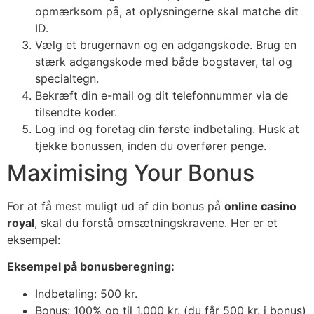
opmærksom på, at oplysningerne skal matche dit
ID.
Vælg et brugernavn og en adgangskode. Brug en
stærk adgangskode med både bogstaver, tal og
specialtegn.
Bekræft din e-mail og dit telefonnummer via de
tilsendte koder.
Log ind og foretag din første indbetaling. Husk at
tjekke bonussen, inden du overfører penge.
Maximising Your Bonus
For at få mest muligt ud af din bonus på
online casino
royal
, skal du forstå omsætningskravene. Her er et
eksempel:
Eksempel på bonusberegning:
Indbetaling: 500 kr.
Bonus: 100% op til 1.000 kr. (du får 500 kr. i bonus)