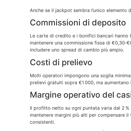
Anche se il jackpot sembra l’unico elemento d
Commissioni di deposito
Le carte di credito e i bonifici bancari hanno t
mantenere una commissione fissa di €0,30‑€
includere uno spread di cambio più ampio.
Costi di prelievo
Molti operatori impongono una soglia minima d
prelievi gratuiti sopra €1 000, ma aumentano l
Margine operativo del cas
Il profitto netto su ogni puntata varia dal 2
mantenere margini più alti per compensare il v
consistenti.