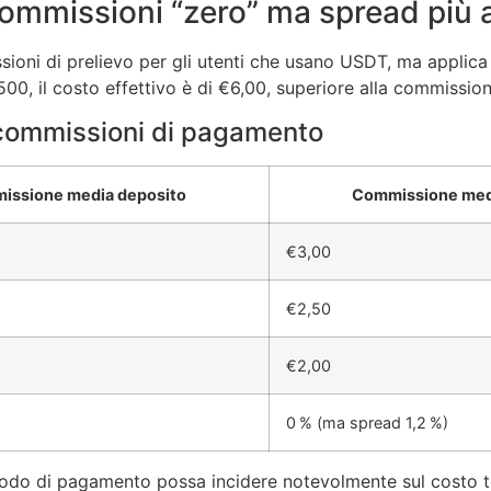
commissioni “zero” ma spread più
ioni di prelievo per gli utenti che usano USDT, ma applica 
500, il costo effettivo è di €6,00, superiore alla commission
e commissioni di pagamento
issione media deposito
Commissione medi
€3,00
€2,50
€2,00
0 % (ma spread 1,2 %)
odo di pagamento possa incidere notevolmente sul costo to