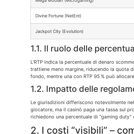
Mega Moolah (Microgaming)
Divine Fortune (NetEnt)
Jackpot City (Evolution)
1.1. Il ruolo delle percentu
L’RTP indica la percentuale di denaro scommess
trattiene meno margine, riducendo la quota di 
fondo, mentre una con RTP 95 % può allocare 
1.2. Impatto delle regolame
Le giurisdizioni differiscono notevolmente nel
giocatore, ma il casinò paga una tassa sul pro
richiedono una percentuale di “gaming duty” ch
2. I costi “visibili” – 