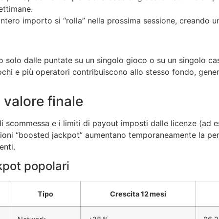
ettimane.
l’intero importo si “rolla” nella prossima sessione, creando u
to solo dalle puntate su un singolo gioco o su un singolo ca
iochi e più operatori contribuiscono allo stesso fondo, ge
 valore finale
 di scommessa e i limiti di payout imposti dalle licenze (ad
mozioni “boosted jackpot” aumentano temporaneamente la per
enti.
kpot popolari
Tipo
Crescita 12 mesi