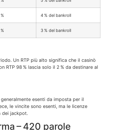
 %
5 % del bankroll
 %
4 % del bankroll
 %
3 % del bankroll
iodo. Un RTP più alto significa che il casinò
on RTP 98 % lascia solo il 2 % da destinare al
o generalmente esenti da imposta per il
ce, le vincite sono esenti, ma le licenze
 dei jackpot.
forma – 420 parole