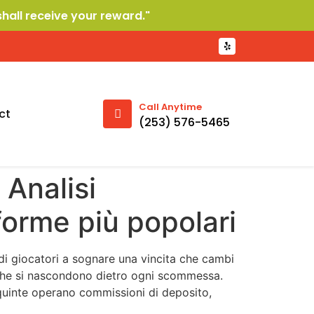
hall receive your reward."
Call Anytime
ct
(253) 576-5465
 Analisi
aforme più popolari
 di giocatori a sognare una vincita che cambi
i che si nascondono dietro ogni scommessa.
 quinte operano commissioni di deposito,