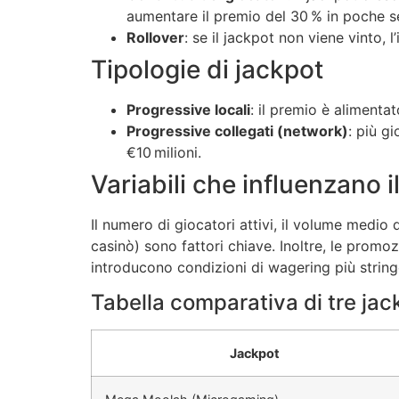
aumentare il premio del 30 % in poche s
Rollover
: se il jackpot non viene vinto, 
Tipologie di jackpot
Progressive locali
: il premio è alimenta
Progressive collegati (network)
: più g
€10 milioni.
Variabili che influenzano il
Il numero di giocatori attivi, il volume medio
casinò) sono fattori chiave. Inoltre, le pro
introducono condizioni di wagering più string
Tabella comparativa di tre jac
Jackpot