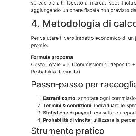
spread più alti rispetto ai mercati spot. Inoltr
aggiungendo un onere fiscale non previsto da
4. Metodologia di calco
Per valutare il vero impatto economico di un j
premio.
Formula proposta
Costo Totale = Σ (Commissioni di deposito + 
Probabilità di vincita)
Passo‑passo per raccoglier
Estratti conto
: annotare ogni commission
Termini & condizioni
: individuare lo sp
Statistiche di payout
: consultare i repo
Probabilità di vincita
: utilizzare la perc
Strumento pratico