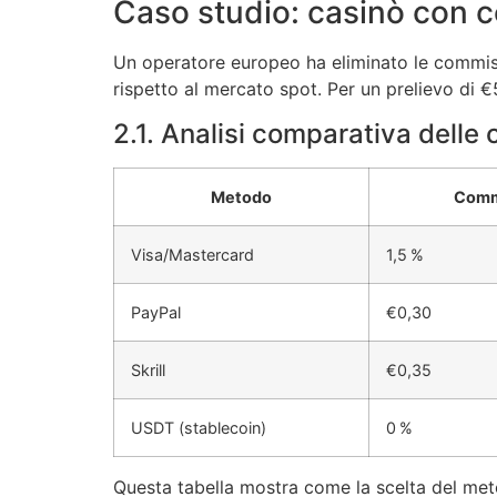
Caso studio: casinò con 
Un operatore europeo ha eliminato le commiss
rispetto al mercato spot. Per un prelievo di €
2.1. Analisi comparativa dell
Metodo
Comm
Visa/Mastercard
1,5 %
PayPal
€0,30
Skrill
€0,35
USDT (stablecoin)
0 %
Questa tabella mostra come la scelta del met