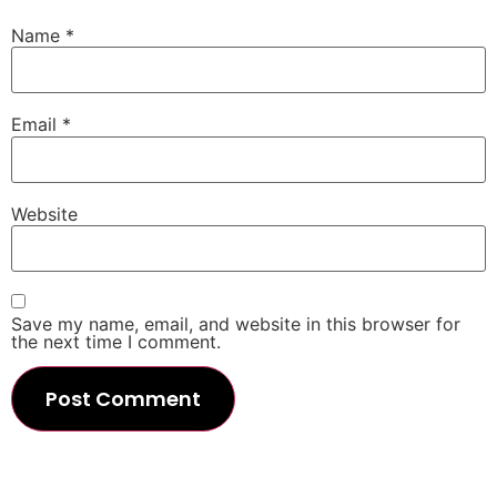
Name
*
Email
*
Website
Save my name, email, and website in this browser for
the next time I comment.