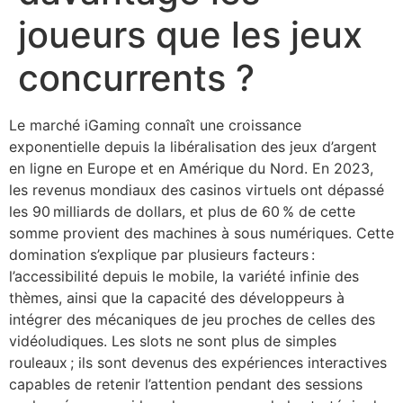
joueurs que les jeux
concurrents ?
Le marché iGaming connaît une croissance
exponentielle depuis la libéralisation des jeux d’argent
en ligne en Europe et en Amérique du Nord. En 2023,
les revenus mondiaux des casinos virtuels ont dépassé
les 90 milliards de dollars, et plus de 60 % de cette
somme provient des machines à sous numériques. Cette
domination s’explique par plusieurs facteurs :
l’accessibilité depuis le mobile, la variété infinie des
thèmes, ainsi que la capacité des développeurs à
intégrer des mécaniques de jeu proches de celles des
vidéoludiques. Les slots ne sont plus de simples
rouleaux ; ils sont devenus des expériences interactives
capables de retenir l’attention pendant des sessions