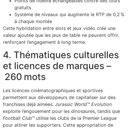
Points de fidélité échangeables contre des tours
gratuits
Système de niveaux qui augmente le RTP de 0,2 %
à chaque montée
Cette hybridation entre slots et jeux vidéo crée une
valeur ajoutée que les jeux de table ne peuvent offrir,
renforçant l’engagement à long terme.
4. Thématiques culturelles
et licences de marques –
260 mots
Les licences cinématographiques et sportives
permettent aux développeurs de capitaliser sur des
franchises déjà aimées.
Jurassic World™ Evolution
exploite l’engouement pour les dinosaures, tandis que
Football Club™
utilise les clubs de la Premier League
pour attirer les supporters. Cette appropriation de