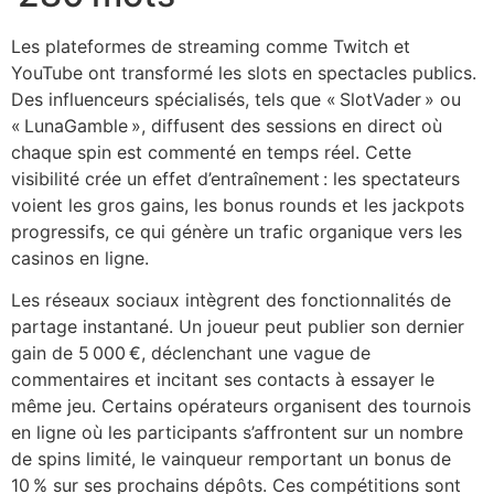
Les plateformes de streaming comme Twitch et
YouTube ont transformé les slots en spectacles publics.
Des influenceurs spécialisés, tels que « SlotVader » ou
« LunaGamble », diffusent des sessions en direct où
chaque spin est commenté en temps réel. Cette
visibilité crée un effet d’entraînement : les spectateurs
voient les gros gains, les bonus rounds et les jackpots
progressifs, ce qui génère un trafic organique vers les
casinos en ligne.
Les réseaux sociaux intègrent des fonctionnalités de
partage instantané. Un joueur peut publier son dernier
gain de 5 000 €, déclenchant une vague de
commentaires et incitant ses contacts à essayer le
même jeu. Certains opérateurs organisent des tournois
en ligne où les participants s’affrontent sur un nombre
de spins limité, le vainqueur remportant un bonus de
10 % sur ses prochains dépôts. Ces compétitions sont