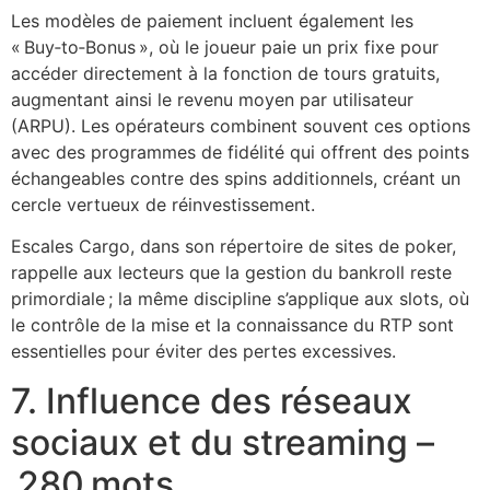
Les modèles de paiement incluent également les
« Buy‑to‑Bonus », où le joueur paie un prix fixe pour
accéder directement à la fonction de tours gratuits,
augmentant ainsi le revenu moyen par utilisateur
(ARPU). Les opérateurs combinent souvent ces options
avec des programmes de fidélité qui offrent des points
échangeables contre des spins additionnels, créant un
cercle vertueux de réinvestissement.
Escales Cargo, dans son répertoire de sites de poker,
rappelle aux lecteurs que la gestion du bankroll reste
primordiale ; la même discipline s’applique aux slots, où
le contrôle de la mise et la connaissance du RTP sont
essentielles pour éviter des pertes excessives.
7. Influence des réseaux
sociaux et du streaming –
280 mots