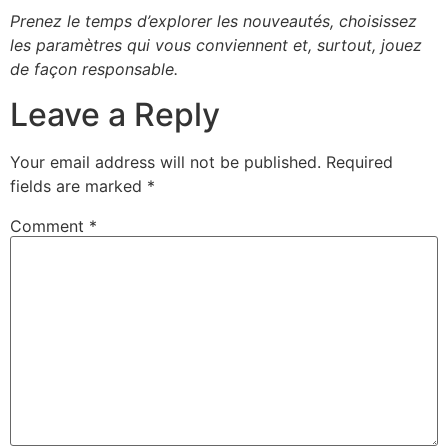
Prenez le temps d’explorer les nouveautés, choisissez
les paramètres qui vous conviennent et, surtout, jouez
de façon responsable.
Leave a Reply
Your email address will not be published.
Required
fields are marked
*
Comment
*