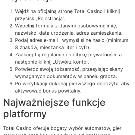
Wejdź na oficjalną stronę Total Casino i kliknij
przycisk „Rejestracja”.
Wypełnij formularz danymi osobowymi: imię,
nazwisko, data urodzenia, adres zamieszkania.
Podaj adres e-mail i wymyśl silne hasło (minimum
8 znaków, mieszanka liter i cyfr).
Zaakceptuj regulamin i politykę prywatności, a
następnie kliknij „Utwórz konto”.
Potwierdź swoją tożsamość, przesyłając skany
wymaganych dokumentów w panelu gracza.
Po weryfikacji dokonaj pierwszego depozytu, aby
aktywować bonus powitalny.
Najważniejsze funkcje
platformy
Total Casino oferuje bogaty wybór automatów, gier