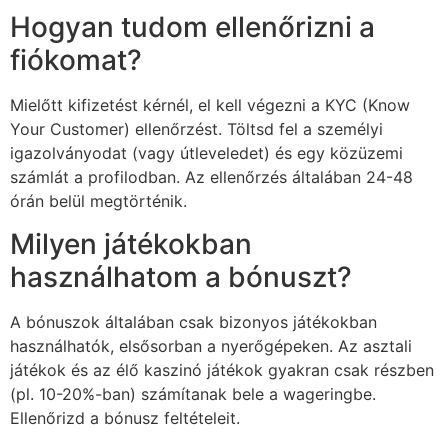
Hogyan tudom ellenőrizni a
fiókomat?
Mielőtt kifizetést kérnél, el kell végezni a KYC (Know
Your Customer) ellenőrzést. Töltsd fel a személyi
igazolványodat (vagy útleveledet) és egy közüzemi
számlát a profilodban. Az ellenőrzés általában 24-48
órán belül megtörténik.
Milyen játékokban
használhatom a bónuszt?
A bónuszok általában csak bizonyos játékokban
használhatók, elsősorban a nyerőgépeken. Az asztali
játékok és az élő kaszinó játékok gyakran csak részben
(pl. 10-20%-ban) számítanak bele a wageringbe.
Ellenőrizd a bónusz feltételeit.