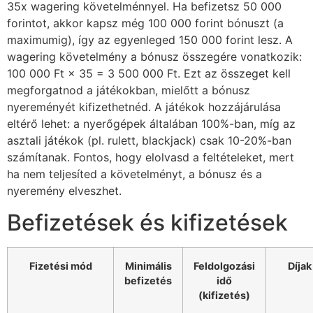
35x wagering követelménnyel. Ha befizetsz 50 000
forintot, akkor kapsz még 100 000 forint bónuszt (a
maximumig), így az egyenleged 150 000 forint lesz. A
wagering követelmény a bónusz összegére vonatkozik:
100 000 Ft × 35 = 3 500 000 Ft. Ezt az összeget kell
megforgatnod a játékokban, mielőtt a bónusz
nyereményét kifizethetnéd. A játékok hozzájárulása
eltérő lehet: a nyerőgépek általában 100%-ban, míg az
asztali játékok (pl. rulett, blackjack) csak 10-20%-ban
számítanak. Fontos, hogy elolvasd a feltételeket, mert
ha nem teljesíted a követelményt, a bónusz és a
nyeremény elveszhet.
Befizetések és kifizetések
Fizetési mód
Minimális
Feldolgozási
Díjak
befizetés
idő
(kifizetés)