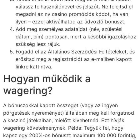
válassz felhasználónevet és jelszót. Ne felejtsd el
megadni az nv casino promóciós kódot, ha van
ilyen – ezzel aktiválhatod az üdvözlő bónuszt.
Add meg személyes adataidat (név, születési
dátum, cím) pontosan, mert a későbbi igazoláshoz
szükség lesz rájuk.
Fogadd el az Általános Szerződési Feltételeket, és
erősítsd meg a regisztrációt az e-mailben kapott
linkre kattintva.
Hogyan működik a
wagering?
A bónuszokkal kapott összeget (vagy az ingyen
pörgetések nyereményét) általában meg kell forgatnod
a kaszinó játékaiban, mielőtt kivehetnéd. Ezt hívják
wagering követelménynek. Példa: Tegyük fel, hogy
kapsz egy 200%-os bónuszt maximum 100 000 forintig,