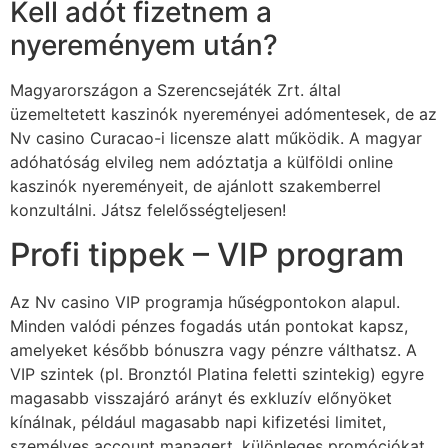
Kell adót fizetnem a
nyereményem után?
Magyarországon a Szerencsejáték Zrt. által
üzemeltetett kaszinók nyereményei adómentesek, de az
Nv casino Curacao-i licensze alatt működik. A magyar
adóhatóság elvileg nem adóztatja a külföldi online
kaszinók nyereményeit, de ajánlott szakemberrel
konzultálni. Játsz felelősségteljesen!
Profi tippek – VIP program
Az Nv casino VIP programja hűségpontokon alapul.
Minden valódi pénzes fogadás után pontokat kapsz,
amelyeket később bónuszra vagy pénzre válthatsz. A
VIP szintek (pl. Bronztól Platina feletti szintekig) egyre
magasabb visszajáró arányt és exkluzív előnyöket
kínálnak, például magasabb napi kifizetési limitet,
személyes account managert, különleges promóciókat