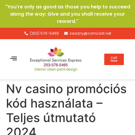
"You're only as good as those you help to succeed
along the way: Give and you shall receive your
reward."
(253) 576-5465
swazny@comcast.net
Call
Now
Nv casino promóciós
kód használata –
Teljes útmutató
2024